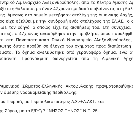
εντρικό Λιμεναρχείο Αλεξανδρούπολης, από το Κέντρο Άμεσης 
ταξί) στη θάλασσα, με έναν 47χρονο ημεδαπό επιβαίνοντα, στη θα
ης. Αμέσως στο σημείο μετέβησαν στελέχη της Λιμενικής Αρχής
ος είχε εξέλθει με την συνδρομή ενός στελέχους της ΕΛ.ΑΣ., ο 
σε τον οδηγό, ο οποίος είχε τις αισθήσεις του. Στη συνέχεια,
ύπτου), ο 47χρονος ανασύρθηκε στην προβλήτα, όπου παρελήφθ
κε στη Πανεπιστημιακό Γενικό Νοσοκομείο Αλεξανδρούπολης,
ιδιώτης δύτης προέβη σε έλεγχο του οχήματος προς διαπίστωση
σματα. Το όχημα ανελκύστηκε από γερανοφόρο όχημα, ενώ α
ρύπανση. Προανάκριση διενεργείται από τη Λιμενική Αρχ
Λιμενικού Σώματος-Ελληνικής Ακτοφυλακής πραγματοποιήθηκα
αν άμεσης νοσοκομειακής περίθαλψης:
 του Πειραιά, με Περιπολικό σκάφος Λ.Σ.-ΕΛ.ΑΚΤ. και
της Σύρου, με το Ε/Γ-Τ/Ρ ¨ΝΗΣΟΣ ΤΗΝΟΣ¨ Ν.Τ. 25.