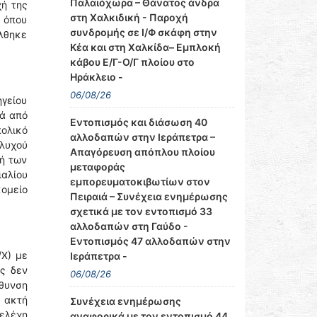
Παλαιόχωρα – Θάνατος άνδρα
χή της
στη Χαλκιδική - Παροχή
, όπου
συνδρομής σε Ι/Φ σκάφη στην
έλθηκε
Κέα και στη Χαλκίδα– Εμπλοκή
κάβου Ε/Γ-Ο/Γ πλοίου στο
Ηράκλειο -
06/08/26
ηγείου
τά από
Εντοπισμός και διάσωση 40
ολικό
αλλοδαπών στην Ιεράπετρα –
Βλυχού
Απαγόρευση απόπλου πλοίου
χή των
μεταφοράς
ιαλίου
εμπορευματοκιβωτίων στον
ομείο
Πειραιά – Συνέχεια ενημέρωσης
σχετικά με τον εντοπισμό 33
αλλοδαπών στη Γαύδο -
Εντοπισμός 47 αλλοδαπών στην
/Χ) με
Ιεράπετρα -
υς δεν
06/08/26
ύθυνση
 ακτή
Συνέχεια ενημέρωσης
τελέχη
αναφορικά με τον εντοπισμό 44