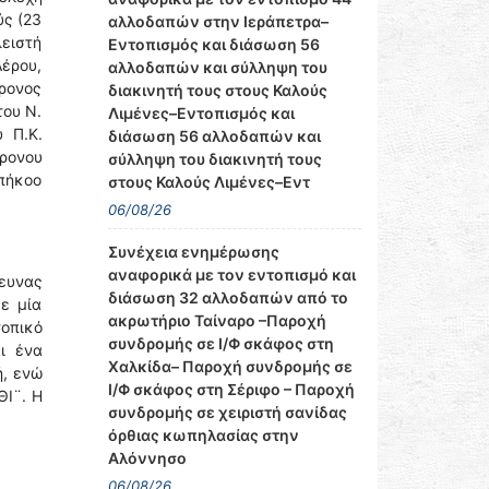
ύς (23
αλλοδαπών στην Ιεράπετρα–
λειστή
Εντοπισμός και διάσωση 56
Λέρου,
αλλοδαπών και σύλληψη του
χρονος
διακινητή τους στους Καλούς
του Ν.
Λιμένες–Εντοπισμός και
 Π.Κ.
διάσωση 56 αλλοδαπών και
ρονου
σύλληψη του διακινητή τους
πήκοο
στους Καλούς Λιμένες–Εντ
06/08/26
Συνέχεια ενημέρωσης
αναφορικά με τον εντοπισμό και
ρευνας
διάσωση 32 αλλοδαπών από το
ε μία
ακρωτήριο Ταίναρο –Παροχή
τοπικό
συνδρομής σε Ι/Φ σκάφος στη
ι ένα
Χαλκίδα– Παροχή συνδρομής σε
ή, ενώ
Ι/Φ σκάφος στη Σέριφο – Παροχή
ΘΙ¨. Η
συνδρομής σε χειριστή σανίδας
όρθιας κωπηλασίας στην
Αλόννησο
06/08/26