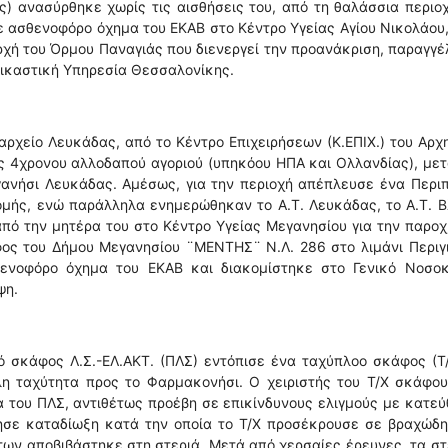
) ανασύρθηκε χωρίς τις αισθήσεις του, από τη θαλάσσια περιο
ε ασθενοφόρο όχημα του ΕΚΑΒ στο Κέντρο Υγείας Αγίου Νικολάου
Αρχή του Όρμου Παναγιάς που διενεργεί την προανάκριση, παραγγ
δικαστική Υπηρεσία Θεσσαλονίκης.
αρχείο Λευκάδας, από το Κέντρο Επιχειρήσεων (Κ.ΕΠΙΧ.) του Αρχ
νός 4χρονου αλλοδαπού αγοριού (υπηκόου ΗΠΑ και Ολλανδίας), με
ανήσι Λευκάδας. Αμέσως, για την περιοχή απέπλευσε ένα Περιπ
ομής, ενώ παράλληλα ενημερώθηκαν το Α.Τ. Λευκάδας, το Α.Τ. 
πό την μητέρα του στο Κέντρο Υγείας Μεγανησίου για την παρο
ος του Δήμου Μεγανησίου ¨ΜΕΝΤΗΣ¨ Ν.Λ. 286 στο λιμάνι Περιγ
ενοφόρο όχημα του ΕΚΑΒ και διακομίστηκε στο Γενικό Νοσοκ
ψη.
ό σκάφος Λ.Σ.-ΕΛ.ΑΚΤ. (ΠΛΣ) εντόπισε ένα ταχύπλοο σκάφος (Τ
λη ταχύτητα προς τo Φαρμακονήσι. Ο χειριστής του Τ/Χ σκάφο
 του ΠΛΣ, αντιθέτως προέβη σε επικίνδυνους ελιγμούς με κατε
θησε καταδίωξη κατά την οποία το Τ/Χ προσέκρουσε σε βραχώδη
ντων αποβιβάστηκε στη στεριά. Μετά από χερσαίες έρευνες, τα σ