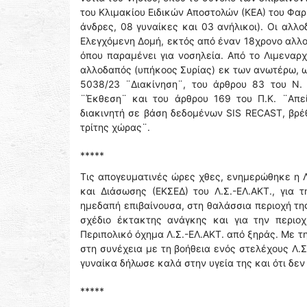
του Κλιμακίου Ειδικών Αποστολών (ΚΕΑ) του Φα
άνδρες, 08 γυναίκες και 03 ανήλικοι). Οι αλλ
Ελεγχόμενη Δομή, εκτός από έναν 18χρονο αλλο
όπου παραμένει για νοσηλεία. Από το Λιμεναρ
αλλοδαπός (υπήκοος Συρίας) εκ των ανωτέρω, ω
5038/23 ¨Διακίνηση¨, του άρθρου 83 του Ν.
¨Έκθεση¨ και του άρθρου 169 του Π.Κ. ¨Απεί
διακινητή σε βάση δεδομένων SIS RECAST, βρ
τρίτης χώρας¨.
*****
Τις απογευματινές ώρες χθες, ενημερώθηκε η Λ
και Διάσωσης (ΕΚΣΕΔ) του Λ.Σ.-ΕΛ.ΑΚΤ., για
ημεδαπή επιβαίνουσα, στη θαλάσσια περιοχή τη
σχέδιο έκτακτης ανάγκης και για την περιο
Περιπολικό όχημα Λ.Σ.-ΕΛ.ΑΚΤ. από ξηράς. Με 
στη συνέχεια με τη βοήθεια ενός στελέχους Λ.
γυναίκα δήλωσε καλά στην υγεία της και ότι δεν
*****