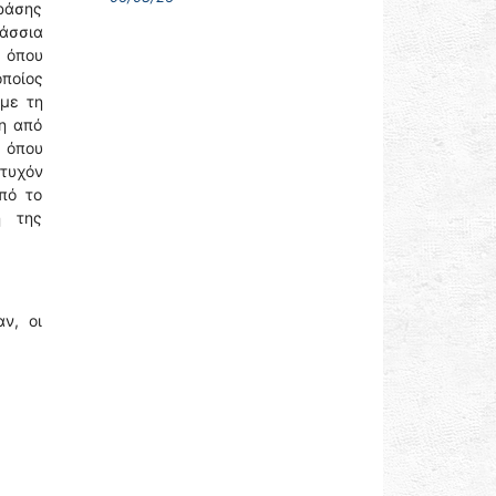
Δράσης
λάσσια
, όπου
οποίος
 με τη
η από
 όπου
 τυχόν
πό το
ή της
ν, οι