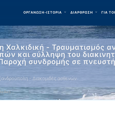
ΟΡΓΑΝΩΣΗ-ΙΣΤΟΡΙΑ
ΔΙΑΡΘΡΩΣΗ
ΓΙΑ ΤΟ
 Χαλκιδική - Τραυματισμός α
πών και σύλληψη του διακινητ
 Παροχή συνδρομής σε πνευστή
ξανδρούπολη - Διακομιδές ασθενών
λκιδική …