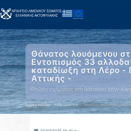
Θάνατος λουόμενου στη
Εντοπισμός 33 αλλοδα
καταδίωξη στη Λέρο -
Αττικής -
Πτώση οχήματος στη θάλασσα στην Αλε
Αρχική σελίδα
Επικαιρότητα
Θάνατος λουόμενου στη Χα