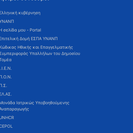
Ελληνική κυβέρνηση
ΥΝΑΝΠ
Η σελίδα μου - Portal
Επιτελική Δομή ΕΣΠΑ ΥΝΑΝΠ
Κώδικας Ηθικής και Επαγγελματικής
Συμπεριφοράς Υπαλλήλων του Δημοσίου
Τομέα
Ι.Ι.Ε.Ν.
Π.Ο.Ν.
Π.Σ.
ΕΛ.ΑΣ.
Μονάδα Ιατρικώς Υποβοηθούμενης
Αναπαραγωγής
UNHCR
CEPOL