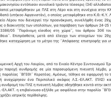
ρμακονησίου εντόπισαν συνολικά τριάντα τέσσερις (34) αλλοδαπο
οδαποί μεταφέρθηκαν με ΠΛΣ στη Λέρο και στη συνέχεια στην Κ
δαπό (υπήκοο Αφγανιστάν), ο οποίος μεταφέρθηκε στο Κ.Θ.-Κ.Υ. 
χείο Λέρου που διενεργεί την προανάκριση, συνελήφθη ένας 29
ς ο διακινητής των υπολοίπων, για παράβαση των άρθρων 24-25 
 3386/05 ¨Παράνομη είσοδος στη χώρα¨, του άρθρου 306 του
θεια¨. Επιπρόσθετα, μετά από έλεγχο των στοιχείων του 29χ
έθηκε καταχώρηση με το μέτρο της ¨Απόφασης επιστροφής για υ
ιμενική Αρχή του Λαυρίου, από το Ενιαίο Κέντρο Συντονισμού Έ
 την παροχή συνδρομής σε μία παρασυρόμενη πνευστή λέμβο, μ
ς παραλίας ¨ΒΓΕΘΙ¨ Κερατέας. Αμέσως, τέθηκε σε εφαρμογή το 
χή αναχώρησαν ένα Περιπολικό σκάφος Λ.Σ.-ΕΛ.ΑΚΤ. (ΠΛΣ) κα
τη συνδρομή του ΠΛΣ η πνευστή λέμβος οδηγήθηκε κοντά στην ακτ
Σ.-ΕΛ.ΑΚΤ. η επιβαίνουσα εξήλθε με ασφάλεια στην παραλία ¨ΒΓΕ
 χρήζει ιατρικής περίθαλψης.