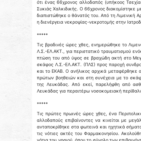
ότι ένας 66χρονος αλλοδαπός (υπήκοος Τσεχίας
Συκιάς Χαλκιδικής. Ο 66χρονος διακομίστηκε μ
διαπιστώθηκε ο θάνατός του. Από τη Λιμενική 
η διενέργεια νεκροψίας-νεκροτομής στην Ιατρο
*****
Τις βραδινές ώρες χθες, ενημερώθηκε το Λιμεν
Λ.Σ.-ΕΛ.ΑΚΤ., για περιστατικό τραυματισμού ε
πτώση του από ύψος σε βραχώδη ακτή στο Μεγ
σκάφος Λ.Σ.-ΕΛ.ΑΚΤ. (ΠΛΣ) προς παροχή συνδρ
και το ΕΚΑΒ. Ο ανήλικος αρχικά μεταφέρθηκε α
πρώτων βοηθειών και στη συνέχεια με το σκάφ
της Λευκάδας. Από εκεί, παρελήφθη από ασθ
Λευκάδας για περαιτέρω νοσοκομειακή περίθαλ
*****
Τις πρώτες πρωινές ώρες χθες, ένα Περιπολικ
αλλοδαπούς επιβαίνοντες να κινείται με μεγά
ανταποκρίθηκε στα φωτεινά και ηχητικά σήματα
τις νότιες ακτές του Φαρμακονησίου. Ακολού
νότια του νησιού, όπου το σύνολο των επιβαινό