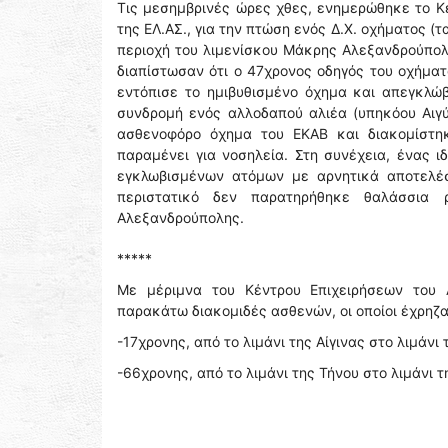
Τις μεσημβρινές ώρες χθες, ενημερώθηκε το Κ
της ΕΛ.ΑΣ., για την πτώση ενός Δ.Χ. οχήματος (
περιοχή του λιμενίσκου Μάκρης Αλεξανδρούπολ
διαπίστωσαν ότι ο 47χρονος οδηγός του οχήματ
εντόπισε το ημιβυθισμένο όχημα και απεγκλώβι
συνδρομή ενός αλλοδαπού αλιέα (υπηκόου Αιγ
ασθενοφόρο όχημα του ΕΚΑΒ και διακομίστη
παραμένει για νοσηλεία. Στη συνέχεια, ένας 
εγκλωβισμένων ατόμων με αρνητικά αποτελέ
περιστατικό δεν παρατηρήθηκε θαλάσσια 
Αλεξανδρούπολης.
*****
Με μέριμνα του Κέντρου Επιχειρήσεων του 
παρακάτω διακομιδές ασθενών, οι οποίοι έχρηζ
-17χρονης, από το λιμάνι της Αίγινας στο λιμάνι
-66χρονης, από το λιμάνι της Τήνου στο λιμάνι 