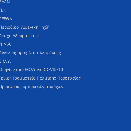
ΕΑΑΝ
Π.Ν.
ΓΕΕΘΑ
Περιοδικό “Λιμενική Ηχώ”
Λέσχη Αξιωματικών
Ν.Ν.Α.
Αγγελίες προς Ναυτιλλομένους
Ε.Μ.Υ.
Οδηγίες από ΕΟΔΥ για COVID-19
Γενική Γραμματεία Πολιτικής Προστασίας
Προσφορές εμπορικών παρόχων