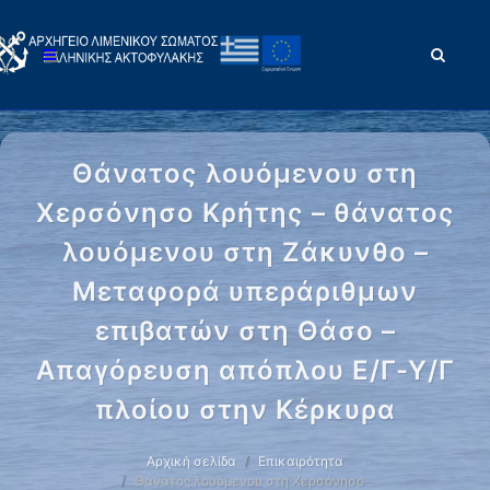
Θάνατος λουόμενου στη
Χερσόνησο Κρήτης – θάνατος
λουόμενου στη Ζάκυνθο –
Μεταφορά υπεράριθμων
επιβατών στη Θάσο –
Απαγόρευση απόπλου Ε/Γ-Υ/Γ
πλοίου στην Κέρκυρα
Αρχική σελίδα
Επικαιρότητα
Θάνατος λουόμενου στη Χερσόνησο …