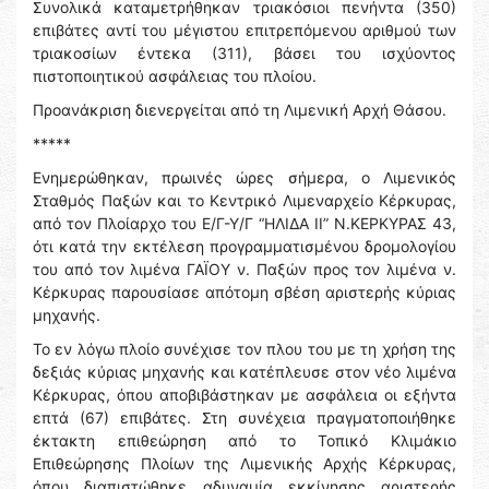
Συνολικά καταμετρήθηκαν τριακόσιοι πενήντα (350)
επιβάτες αντί του μέγιστου επιτρεπόμενου αριθμού των
τριακοσίων έντεκα (311), βάσει του ισχύοντος
πιστοποιητικού ασφάλειας του πλοίου.
Προανάκριση διενεργείται από τη Λιμενική Αρχή Θάσου.
*****
Ενημερώθηκαν, πρωινές ώρες σήμερα, ο Λιμενικός
Σταθμός Παξών και το Κεντρικό Λιμεναρχείο Κέρκυρας,
από τον Πλοίαρχο του Ε/Γ-Υ/Γ “ΗΛΙΔΑ ΙΙ” Ν.ΚΕΡΚΥΡΑΣ 43,
ότι κατά την εκτέλεση προγραμματισμένου δρομολογίου
του από τον λιμένα ΓΑΪΟΥ ν. Παξών προς τον λιμένα ν.
Κέρκυρας παρουσίασε απότομη σβέση αριστερής κύριας
μηχανής.
Το εν λόγω πλοίο συνέχισε τον πλου του με τη χρήση της
δεξιάς κύριας μηχανής και κατέπλευσε στον νέο λιμένα
Κέρκυρας, όπου αποβιβάστηκαν με ασφάλεια οι εξήντα
επτά (67) επιβάτες. Στη συνέχεια πραγματοποιήθηκε
έκτακτη επιθεώρηση από το Τοπικό Κλιμάκιο
Επιθεώρησης Πλοίων της Λιμενικής Αρχής Κέρκυρας,
όπου διαπιστώθηκε αδυναμία εκκίνησης αριστερής