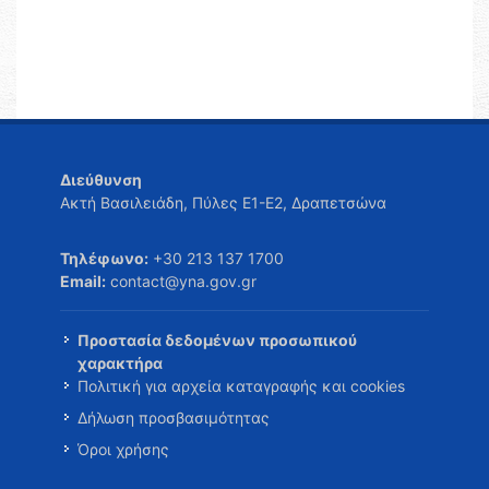
Διεύθυνση
Ακτή Βασιλειάδη, Πύλες Ε1-Ε2, Δραπετσώνα
Τηλέφωνο:
+30 213 137 1700
Email:
contact@yna.gov.gr
Προστασία δεδομένων προσωπικού
χαρακτήρα
Πολιτική για αρχεία καταγραφής και cookies
Δήλωση προσβασιμότητας
Όροι χρήσης