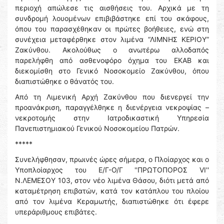
περιοχή απώλεσε τις αισθήσεις του. Αρχικά με τη
συνδρομή λουομένων επιβιβάστηκε επί του σκάφους,
όπου του παρασχέθηκαν οι πρώτες βοήθειες, ενώ στη
συνέχεια μεταφέρθηκε στον λιμένα “ΛΙΜΝΗΣ ΚΕΡΙΟΥ”
Ζακύνθου. Ακολούθως ο ανωτέρω αλλοδαπός
παρελήφθη από ασθενοφόρο όχημα του ΕΚΑΒ και
διεκομίσθη στο Γενικό Νοσοκομείο Ζακύνθου, όπου
διαπιστώθηκε ο θάνατός του.
Από τη Λιμενική Αρχή Ζακύνθου που διενεργεί την
προανάκριση, παραγγέλθηκε η διενέργεια νεκροψίας –
νεκροτομής στην Ιατροδικαστική Υπηρεσία
Πανεπιστημιακού Γενικού Νοσοκομείου Πατρών.
*****
Συνελήφθησαν, πρωινές ώρες σήμερα, ο Πλοίαρχος και ο
Υποπλοίαρχος του Ε/Γ-Ο/Γ ''ΠΡΩΤΟΠΟΡΟΣ VI''
Ν.ΛΕΜΕΣΟΥ 103, στον νέο λιμένα Θάσου, διότι μετά από
καταμέτρηση επιβατών, κατά τον κατάπλου του πλοίου
από τον λιμένα Κεραμωτής, διαπιστώθηκε ότι έφερε
υπεράριθμους επιβάτες.