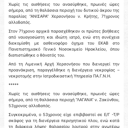
Χωρίς τις αισθήσεις του ανασύρθηκε, πρωινές ώρες
σήμερα, από τη θαλάσσια περιοχή του δυτικού άκρου της
παραλίας “ΑΝΙΣΑΡΑ” Χερσονήσου ν. Κρήτης, 71χρονος
αλλοδαπός.
Στον 71χρονο αρχικά παρασχέθηκαν οι πρώτες βοήθειες
από ναυαγοσώστη και ιδιώτη ιατρό, ενώ στη συνέχεια
διεκομίσθη με ασθενοφόρο όχημα του ΕΚΑΒ στο
Πανεπιστημιακό Γενικό Νοσοκομείο Ηρακλείου, όπου
διαπιστώθηκε ο θάνατός του.
Από τη Λιμενική Αρχή Χερσονήσου που διενεργεί την
προανάκριση, παραγγέλθηκε η διενέργεια νεκροψίας –
νεκροτομής στην Ιατροδικαστική Υπηρεσία ΠΑ.Γ.Ν.Η.
*****
Χωρίς τις αισθήσεις του ανασύρθηκε, πρωινές ώρες
σήμερα, από τη θαλάσσια περιοχή “ΛΑΓΑΝΑ” ν. Ζακύνθου,
53χρονος αλλοδαπός.
Συγκεκριμένα, ο 53χρονος είχε επιβιβαστεί σε Ε/Γ -Τ/Ρ
σκάφος για τη διενέργεια περιηγητικού πλου, ενώ κατά
τη διάρκεια λήψης θαλασσίου λουτρού στην ανωτέρω