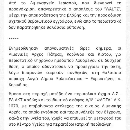
Από το Λιμεναρχείο Ιερισσού, που διενεργεί τη
προανάκριση, απαγορεύτηκε ο απόπλους του “WALTZ”,
μέχρι την αποκατάσταση της βλάβης και την προσκόμιση
σχετικού βεβαιωτικού εγγράφου, ενώ από το περιστατικό
δεν παρατηρήθηκε θαλάσσια ρύπανση.
*****
Ενημερώθηκαν απογευματινές ώρες σήμερα, οι
Λιμενικές Αρχές Πάτρας, Κορίνθου και Κιάτου, για
περιστατικό 61χρονου ημεδαπού λουόμενου σε δυσχερή
θέση, ο οποίος αδυνατούσε να προσεγγίσει την ακτή,
λόγω δυσμενών καιρικών συνθηκών, στη θαλάσσια
περιοχή Λυγιά Δήμου Ξυλοκάστρου – Ευρωστήνης ν.
Κορινθίας.
Άμεσα στη περιοχή μετέβη ένα περιπολικό όχημα Λ.Σ.-
ΕΛ.ΑΚΤ καθώς και το ιδιωτικό σκάφος Α/Ψ ¨ΦΛΟΓΑ¨ Λ.Κ.
1679, με επιβαίνοντα στέλεχος της οικείας Λιμενικής
Αρχής, το οποίο εντόπισε και περισυνέλεξε τον 61χρονο,
καλά στην υγεία του, χωρίς να επιθυμεί τη μεταφορά του
στο Κέντρο Υγείας για περαιτέρω ιατρική περίθαλψη.