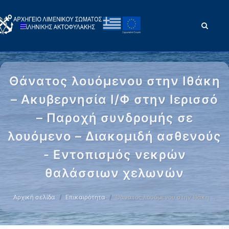
Θάνατος λουόμενου στην Ιθάκη
– Ακυβερνησία Ι/Φ στην Ιερισσό
– Παροχή συνδρομής σε
λουόμενο – Διακομιδή ασθενούς
- Εντοπισμός νεκρών
θαλάσσιων χελωνών
Αρχική σελίδα
Επικαιρότητα
Θάνατος λουόμενου στην Ιθάκη …