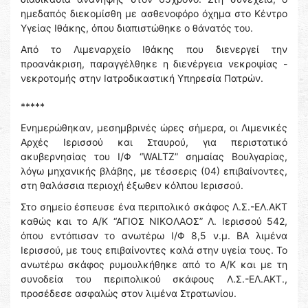
ημεδαπός διεκομίσθη με ασθενοφόρο όχημα στο Κέντρο
Υγείας Ιθάκης, όπου διαπιστώθηκε ο θάνατός του.
Από το Λιμεναρχείο Ιθάκης που διενεργεί την
προανάκριση, παραγγέλθηκε η διενέργεια νεκροψίας -
νεκροτομής στην Ιατροδικαστική Υπηρεσία Πατρών.
*****
Ενημερώθηκαν, μεσημβρινές ώρες σήμερα, οι Λιμενικές
Αρχές Ιερισσού και Σταυρού, για περιστατικό
ακυβερνησίας του Ι/Φ “WALTZ” σημαίας Βουλγαρίας,
λόγω μηχανικής βλάβης, με τέσσερις (04) επιβαίνοντες,
στη θαλάσσια περιοχή έξωθεν κόλπου Ιερισσού.
Στο σημείο έσπευσε ένα περιπολικό σκάφος Λ.Σ.-ΕΛ.ΑΚΤ
καθώς και το Α/Κ “ΑΓΙΟΣ ΝΙΚΟΛΑΟΣ” Λ. Ιερισσού 542,
όπου εντόπισαν το ανωτέρω Ι/Φ 8,5 ν.μ. ΒΑ λιμένα
Ιερισσού, με τους επιβαίνοντες καλά στην υγεία τους. Το
ανωτέρω σκάφος ρυμουλκήθηκε από το Α/Κ και με τη
συνοδεία του περιπολικού σκάφους Λ.Σ.-ΕΛ.ΑΚΤ.,
προσέδεσε ασφαλώς στον λιμένα Στρατωνίου.