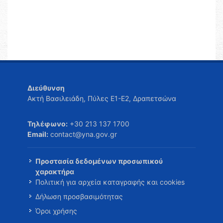
Διεύθυνση
Ακτή Βασιλειάδη, Πύλες Ε1-Ε2, Δραπετσώνα
Τηλέφωνο:
+30 213 137 1700
Email:
contact@yna.gov.gr
Προστασία δεδομένων προσωπικού
χαρακτήρα
Πολιτική για αρχεία καταγραφής και cookies
Δήλωση προσβασιμότητας
Όροι χρήσης