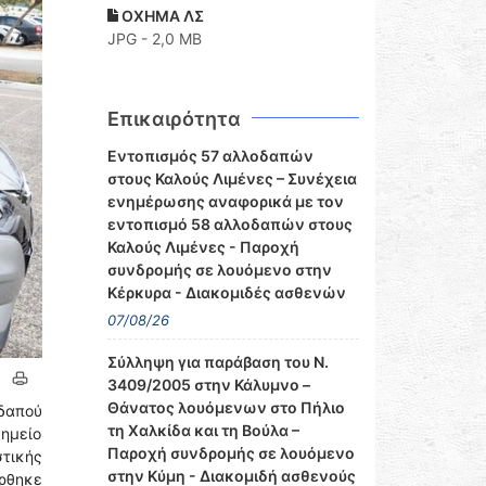
ΟΧΗΜΑ ΛΣ
JPG - 2,0 MB
Επικαιρότητα
Εντοπισμός 57 αλλοδαπών
στους Καλούς Λιμένες – Συνέχεια
ενημέρωσης αναφορικά με τον
εντοπισμό 58 αλλοδαπών στους
Καλούς Λιμένες - Παροχή
συνδρομής σε λουόμενο στην
Κέρκυρα - Διακομιδές ασθενών
07/08/26
Σύλληψη για παράβαση του Ν.
3409/2005 στην Κάλυμνο –
Θάνατος λουόμενων στο Πήλιο
οδαπού
τη Χαλκίδα και τη Βούλα –
σημείο
Παροχή συνδρομής σε λουόμενο
τικής
στην Κύμη - Διακομιδή ασθενούς
ρθηκε