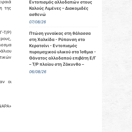
ειραιά
Εντοπισμός αλλοδαπών στους
η της
Καλούς Λιμένες – Διακομιδές
ασθενώ
07/08/26
Γ-Τ/Ρ)
Πτώση γυναίκας στη θάλασσα
ρους,
στη Χαλκίδα - Ρύπανση στο
έλεσμα
Κερατσίνι - Εντοπισμός
άλιου
πυρομαχικού υλικού στα Ίσθμια -
ετικών
Θάνατος αλλοδαπού επιβάτη Ε/Γ
– Τ/Ρ πλοίου στη Ζάκυνθο –
06/08/26
αν οι
ΝΑΡΑ»