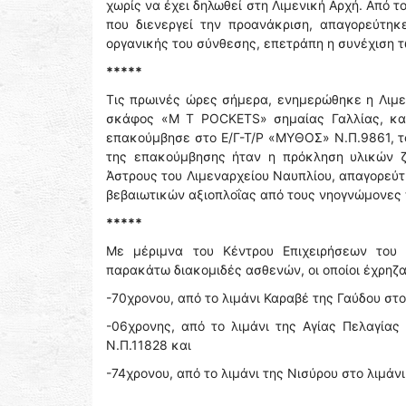
χωρίς να έχει δηλωθεί στη Λιμενική Αρχή. Από τ
που διενεργεί την προανάκριση, απαγορεύτη
οργανικής του σύνθεσης, επετράπη η συνέχιση 
*****
Τις πρωινές ώρες σήμερα, ενημερώθηκε η Λιμεν
σκάφος «M Τ POCKETS» σημαίας Γαλλίας, κατά
επακούμβησε στο Ε/Γ-Τ/Ρ «ΜΥΘΟΣ» Ν.Π.9861, τ
της επακούμβησης ήταν η πρόκληση υλικών ζ
Άστρους του Λιμεναρχείου Ναυπλίου, απαγορεύ
βεβαιωτικών αξιοπλοΐας από τους νηογνώμονες
*****
Με μέριμνα του Κέντρου Επιχειρήσεων του 
παρακάτω διακομιδές ασθενών, οι οποίοι έχρηζ
-70χρονου, από το λιμάνι Καραβέ της Γαύδου στο
-06χρονης, από το λιμάνι της Αγίας Πελαγία
Ν.Π.11828 και
-74χρονου, από το λιμάνι της Νισύρου στο λιμά