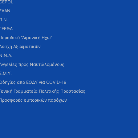
CEPOL
ΕΑΑΝ
Π.Ν.
ΓΕΕΘΑ
Περιοδικό “Λιμενική Ηχώ”
Λέσχη Αξιωματικών
Ν.Ν.Α.
Αγγελίες προς Ναυτιλλομένους
Ε.Μ.Υ.
Οδηγίες από ΕΟΔΥ για COVID-19
Γενική Γραμματεία Πολιτικής Προστασίας
Προσφορές εμπορικών παρόχων