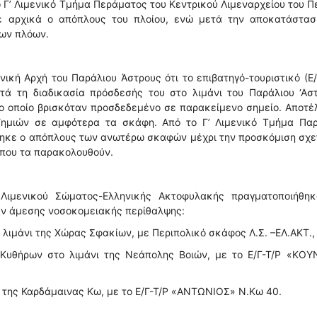
ο Γ’ Λιμενικό Τμήμα Περάματος του Κεντρικού Λιμεναρχείου του Π
κε αρχικά ο απόπλους του πλοίου, ενώ μετά την αποκατάστασ
των πλόων.
ική Αρχή του Παράλιου Άστρους ότι το επιβατηγό-τουριστικό (Ε/
 τη διαδικασία πρόσδεσής του στο λιμάνι του Παράλιου ‘Αστ
ο οποίο βρισκόταν προσδεδεμένο σε παρακείμενο σημείο. Αποτ
ημιών σε αμφότερα τα σκάφη. Από το Γ’ Λιμενικό Τμήμα Παρ
τηκε ο απόπλους των ανωτέρω σκαφών μέχρι την προσκόμιση σχ
 που τα παρακολουθούν.
Λιμενικού Σώματος-Ελληνικής Ακτοφυλακής πραγματοποιήθηκ
αν άμεσης νοσοκομειακής περίθαλψης:
 λιμάνι της Χώρας Σφακίων, με Περιπολικό σκάφος Λ.Σ. –ΕΛ.ΑΚΤ.,
ς Κυθήρων στο λιμάνι της Νεάπολης Βοιών, με το Ε/Γ-Τ/Ρ «ΚΟΥ
νι της Καρδάμαινας Κω, με το Ε/Γ-Τ/Ρ «ΑΝΤΩΝΙΟΣ» Ν.Κω 40.