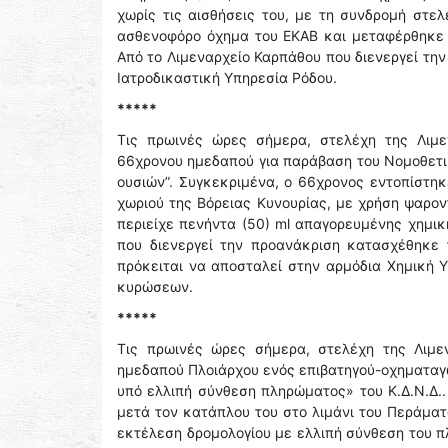
χωρίς τις αισθήσεις του, με τη συνδρομή στε
ασθενοφόρο όχημα του ΕΚΑΒ και μεταφέρθηκε 
Από το Λιμεναρχείο Καρπάθου που διενεργεί τη
Ιατροδικαστική Υπηρεσία Ρόδου.
*****
Τις πρωινές ώρες σήμερα, στελέχη της Λιμ
66χρονου ημεδαπού για παράβαση του Νομοθετικ
ουσιών”. Συγκεκριμένα, ο 66χρονος εντοπίστηκ
χωριού της Βόρειας Κυνουρίας, με χρήση ψαρον
περιείχε πενήντα (50) ml απαγορευμένης χημικ
που διενεργεί την προανάκριση κατασχέθηκε 
πρόκειται να αποσταλεί στην αρμόδια Χημική Υ
κυρώσεων.
*****
Τις πρωινές ώρες σήμερα, στελέχη της Λιμ
ημεδαπού Πλοιάρχου ενός επιβατηγού-οχηματαγω
υπό ελλιπή σύνθεση πληρώματος» του Κ.Δ.Ν.Δ..
μετά τον κατάπλου του στο λιμάνι του Περάματ
εκτέλεση δρομολογίου με ελλιπή σύνθεση του 