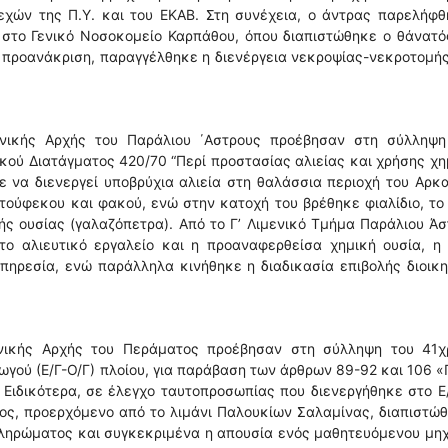
λεχών της Π.Υ. και του ΕΚΑΒ. Στη συνέχεια, ο άντρας παρελήφ
στο Γενικό Νοσοκομείο Καρπάθου, όπου διαπιστώθηκε ο θάνατός
ν προανάκριση, παραγγέλθηκε η διενέργεια νεκροψίας-νεκροτομή
ενικής Αρχής του Παράλιου ΄Αστρους προέβησαν στη σύλληψη
ού Διατάγματος 420/70 “Περί προστασίας αλιείας και χρήσης χ
ε να διενεργεί υποβρύχια αλιεία στη θαλάσσια περιοχή του Αρκ
τούφεκου και φακού, ενώ στην κατοχή του βρέθηκε φιαλίδιο, το
ής ουσίας (γαλαζόπετρα). Από το Γ’ Λιμενικό Τμήμα Παράλιου Ά
το αλιευτικό εργαλείο και η προαναφερθείσα χημική ουσία, η 
πηρεσία, ενώ παράλληλα κινήθηκε η διαδικασία επιβολής διοικ
ενικής Αρχής του Περάματος προέβησαν στη σύλληψη του 41χ
γού (Ε/Γ-Ο/Γ) πλοίου, για παράβαση των άρθρων 89-92 και 106 
 Ειδικότερα, σε έλεγχο ταυτοπροσωπίας που διενεργήθηκε στο Ε
ος, προερχόμενο από το λιμάνι Παλουκίων Σαλαμίνας, διαπιστώ
πληρώματος και συγκεκριμένα η απουσία ενός μαθητευόμενου μη