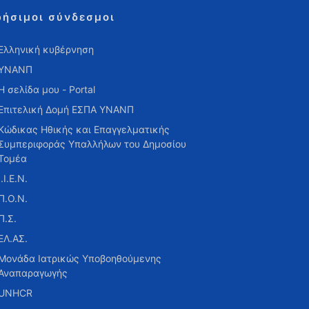
ρήσιμοι σύνδεσμοι
Ελληνική κυβέρνηση
ΥΝΑΝΠ
Η σελίδα μου - Portal
Επιτελική Δομή ΕΣΠΑ ΥΝΑΝΠ
Κώδικας Ηθικής και Επαγγελματικής
Συμπεριφοράς Υπαλλήλων του Δημοσίου
Τομέα
Ι.Ι.Ε.Ν.
Π.Ο.Ν.
Π.Σ.
ΕΛ.ΑΣ.
Μονάδα Ιατρικώς Υποβοηθούμενης
Αναπαραγωγής
UNHCR