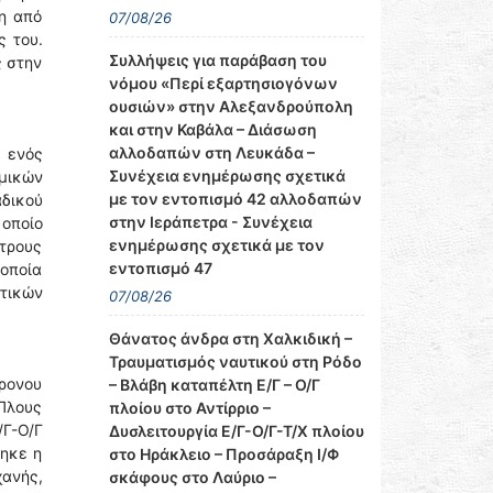
θη από
07/08/26
 του.
Συλλήψεις για παράβαση του
ς στην
νόμου «Περί εξαρτησιογόνων
ουσιών» στην Αλεξανδρούπολη
και στην Καβάλα – Διάσωση
αλλοδαπών στη Λευκάδα –
 ενός
Συνέχεια ενημέρωσης σχετικά
ημικών
με τον εντοπισμό 42 αλλοδαπών
αδικού
στην Ιεράπετρα - Συνέχεια
 οποίο
ενημέρωσης σχετικά με τον
στρους
εντοπισμό 47
οποία
ητικών
07/08/26
Θάνατος άνδρα στη Χαλκιδική –
Τραυματισμός ναυτικού στη Ρόδο
ρονου
– Βλάβη καταπέλτη Ε/Γ – Ο/Γ
«Πλους
πλοίου στο Αντίρριο –
/Γ-Ο/Γ
Δυσλειτουργία Ε/Γ-Ο/Γ-Τ/Χ πλοίου
θηκε η
στο Ηράκλειο – Προσάραξη Ι/Φ
χανής,
σκάφους στο Λαύριο –