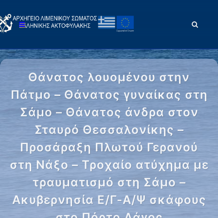
Θάνατος λουομένου στην
Πάτμο – Θάνατος γυναίκας στη
Σάμο – Θάνατος άνδρα στον
Σταυρό Θεσσαλονίκης –
Προσάραξη Πλωτού Γερανού
στη Νάξο – Τροχαίο ατύχημα με
τραυματισμό στη Σάμο –
Ακυβερνησία Ε/Γ-Α/Ψ σκάφους
στο Πόρτο Λάγος