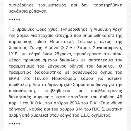
αναφέρθηκε τραυματισμός και δεν παρατηρήθηκε
θαλάσσια ρύπανση.
*****
Τις βραδινές ώρες χθες, ενημερώθηκε η Λιμενική Αρχή
της Σάμου για τροχαίο ατύχημα που σημειώθηκε επί της
παραλιακής οδού Θεμιστοκλή Σοφούλη, εντός της
Χερσαίας Ζώνης Λιμένα (Χ.Ζ.Λ.) Σάμου. Συγκεκριμένα,
Ι.Χ.Ε., με οδηγό έναν 28χρονο, προσέκρουσε στο πίσω
μέρος προπορευόμενου δικύκλου με αποτέλεσμα τον
τραυματισμό του 28χρονου οδηγού του δικύκλου. Ο
τραυματίας διακομίστηκε με ασθενοφόρο όχημα του
ΕΚΑΒ στο Γενικό Νοσοκομείο Σάμου για ιατρική
περίθαλψη. Από το Λιμεναρχείο Σάμου που διενεργεί την
προανάκριση, επιβλήθηκαν οι προβλεπόμενες
διοικητικές κυρώσεις κατά παράβαση του άρθρου 46
παρ. 1 του Κ.Ο.Κ., του άρθρου 290Α του Π.Κ. (Επικίνδυνη
οδήγηση), καθώς και του άρθρου 314 του Π.Κ. (Σωματική
βλάβη από αμέλεια) στον οδηγό του Ε.Ι.Χ. οχήματος.
*****