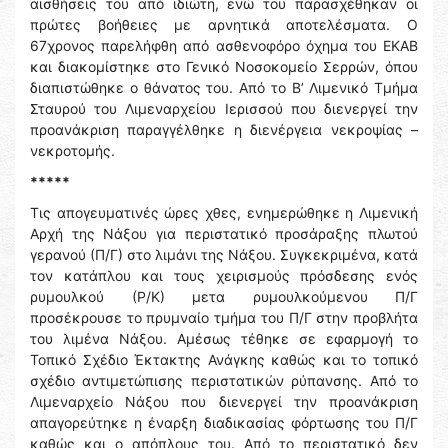
αισθήσεις του από ιδιώτη, ενώ του παρασχέθηκαν οι
πρώτες βοήθειες με αρνητικά αποτελέσματα. Ο
67χρονος παρελήφθη από ασθενοφόρο όχημα του ΕΚΑΒ
και διακομίστηκε στο Γενικό Νοσοκομείο Σερρών, όπου
διαπιστώθηκε ο θάνατος του. Από το Β’ Λιμενικό Τμήμα
Σταυρού του Λιμεναρχείου Ιερισσού που διενεργεί την
προανάκριση παραγγέλθηκε η διενέργεια νεκροψίας –
νεκροτομής.
*****
Τις απογευματινές ώρες χθες, ενημερώθηκε η Λιμενική
Αρχή της Νάξου για περιστατικό προσάραξης πλωτού
γερανού (Π/Γ) στο λιμάνι της Νάξου. Συγκεκριμένα, κατά
τον κατάπλου και τους χειρισμούς πρόσδεσης ενός
ρυμουλκού (Ρ/Κ) μετα ρυμουλκούμενου Π/Γ
προσέκρουσε το πρυμναίο τμήμα του Π/Γ στην προβλήτα
του λιμένα Νάξου. Αμέσως τέθηκε σε εφαρμογή το
Τοπικό Σχέδιο Έκτακτης Ανάγκης καθώς και το τοπικό
σχέδιο αντιμετώπισης περιστατικών ρύπανσης. Από το
Λιμεναρχείο Νάξου που διενεργεί την προανάκριση
απαγορεύτηκε η έναρξη διαδικασίας φόρτωσης του Π/Γ
καθώς και ο απόπλους του. Από το περιστατικό δεν