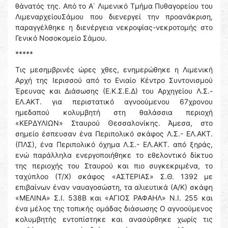
θάνατός της. Από το Α΄ Λιμενικό Τμήμα Πυθαγορείου του
ΛιμεναρχείουΣάμου που διενεργεί την προανάκριση,
παραγγέλθηκε η διενέργεια νεκροψίας-νεκροτομής στο
Γενικό Νοσοκομείο Σάμου.
*****
Τις μεσημβρινές ώρες χθες, ενημερώθηκε η Λιμενική
Αρχή της Ιερισσού από το Ενιαίο Κέντρο Συντονισμού
Έρευνας και Διάσωσης (Ε.Κ.Σ.Ε.Δ) του Αρχηγείου Λ.Σ.-
ΕΛ.ΑΚΤ. για περιστατικό αγνοούμενου 67χρονου
ημεδαπού κολυμβητή στη θαλάσσια περιοχή
«ΚΕΡΔΥΛΙΩΝ» Σταυρού Θεσσαλονίκης. Άμεσα, στο
σημείο έσπευσαν ένα Περιπολικό σκάφος Λ.Σ.- ΕΛ.ΑΚΤ.
(ΠΛΣ), ένα Περιπολικό όχημα Λ.Σ.- ΕΛ.ΑΚΤ. από ξηράς,
ενώ παράλληλα ενεργοποιήθηκε το εθελοντικό δίκτυο
της περιοχής του Σταυρού και πιο συγκεκριμένα, το
ταχύπλοο (Τ/Χ) σκάφος «ΑΣΤΕΡΙΑΣ» Σ.Θ. 1392 με
επιβαίνων έναν ναυαγοσώστη, τα αλιευτικά (Α/Κ) σκάφη
«ΜΕΛΙΝΑ» Σ.Ι. 538Β και «ΑΓΙΟΣ ΡΑΦΑΗΛ» Ν.Ι. 255 και
ένα μέλος της τοπικής ομάδας διάσωσης Ο αγνοούμενος
κολυμβητής εντοπίστηκε και ανασύρθηκε χωρίς τις