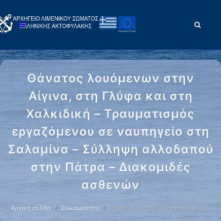
Θάνατος λουόμενων στην
Αίγινα, στη Γλύφα και στη
Χαλκιδική – Τραυματισμός
εργαζόμενου σε ναυπηγείο στη
Σαλαμίνα – Σύλληψη αλλοδαπού
στην Πάτρα – Διακομιδές
ασθενών
Αρχική σελίδα
Επικαιρότητα
Θάνατος λουόμενων στην Αίγινα, …