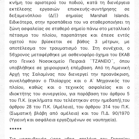
κνήμη του αριστερού του ποδιού, κατά τη διενέργεια
εκτέλεσης εργασιών επισκευής-συντήρησης σε
δεξαμενόπλοιο (Δ/Ξ) σημαίας Μarshall Islands.
Ειδικότερα, στην προσπάθεια του να σταθεροποιήσει τη
ζώνη ασφαλείας σε σταθερό σημείο πάνω στο μεταλλικό
πέτασμα του πλοίου, παραπάτησε και έπεσε εντός
οχετού που βρίσκεται σε βάθος 3 μέτρων, με
αποτέλεσμα τον τραυματισμό του. Στη συνέχεια, ο
56χρονος μεταφέρθηκε με ασθενοφόρο όχημα του ΕΚΑΒ
στο Γενικό Νοσοκομείο Πειραιά ¨ΤΖΑΝΕΙΟ¨, όπου
υποβλήθηκε σε χειρουργική επέμβαση. Από τη Λιμενική
Αρχή της Σαλαμίνας που διενεργεί την προανάκριση,
συνελήφθησαν ο Πλοίαρχος και ο Α΄ Μηχανικός του
πλοίου, καθώς και ο τεχνικός ασφαλείας και ο
ιδιοκτήτης του συνεργείου, για παράβαση του άρθρου 5
του Π.Κ. (εγκλήματα που τελέστηκαν στην ημεδαπή),του
άρθρου 28 του Π.Κ. (Αμέλεια), του άρθρου 314 του Π.Κ.
(Σωματική βλάβη από αμέλεια) και του Π.Δ. 90/1970
(Υγιεινή και ασφάλεια εργαζομένων σε ναυπηγεία).
*****
Τις μεσημβρινές ώρες χθες, στελέχη του Γραφείου