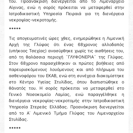
του. Προανάκριση διενεργείται από το Λιμεναρχείο
Αίγινας, ενώ η σορός πρόκειται να μεταφερθεί στην
Ιατροδικαστική Υπηρεσία Πειραιά για τη διενέργεια
νεκροψίας-νεκροτομής.
*****
Τις απογευματινές ώρες χθες, ενημερώθηκε η Λιμενική
Αρχή της Γλύφας ότι ένας 68χρονος αλλοδαπός
(υπήκοος Τσεχίας) ανασύρθηκε χωρίς τις αισθήσεις του,
από τη θαλάσσια περιοχή ¨ΓΛΥΦΟΝΕΡΙΑ¨ της Γλύφας.
Στον 68χρονο παρασχέθηκαν οι πρώτες βοήθειες από
παρευρισκόμενους λουόμενους και από πλήρωμα του
ασθενοφόρου του ΕΚΑΒ, ενώ στη συνέχεια διακομίστηκε
στο Κέντρο Υγείας Στυλίδας, όπου διαπιστώθηκε ο
θάνατός του. Η σορός πρόκειται να μεταφερθεί στο
Γενικό Νοσοκομείο Λαμίας, ενώ παραγγέλθηκε η
διενέργεια νεκροψίας-νεκροτομής στην Ιατροδικαστική
Υπηρεσία Στερεάς Ελλάδας. Προανάκριση διενεργείται
από το Α΄ Λιμενικό Τμήμα Γλύφας του Λιμεναρχείου
Στυλίδας.
*****