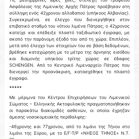
Ασφάλειας της Λιμενικής Αρχής Πάτρας προέβησαν στη
σύλληψη ενός 42χρονου αλλοδαπού (υπήκοος Αλβανίας).
Συγκεκριμένα, σε έλεγχο που διενεργήθηκε στον
επιβατικό σταθμό του νότιου λιμένα Πάτρας, ο 42χρονος
κατείχε και επέδειξε πλαστό ταξιδιωτικό έγγραφο, με
σκοπό την παράνομη έξοδό του από τη χώρα. Επιπλέον,
μετά από έλεγχο των στοιχείων του σε βάση δεδομένων,
βρέθηκε καταχώρηση με το μέτρο της άρνησης εισόδου
και διαμονής υπηκόου τρίτης χώρας σε έδαφος
SCHENGEN. Από το Κεντρικό Λιμεναρχείο Πάτρας που
διενεργεί την προανάκριση, κατασχέθηκε το πλαστό
έγγραφο.
*****
Με μέριμνα του Κέντρου Επιχειρήσεων του Λιμενικού
Σώματος – Ελληνικής Ακτοφυλακής πραγματοποιήθηκαν
οι παρακάτω διακομιδές ασθενών, οι οποίοι έχρηζαν
άμεσης νοσοκομειακής περίθαλψης:
-46χρονης και 77χρονου, από το λιμάνι της Τήνου στο
λιμάνι της Σύρου, με το Ε/Γ-Τ/Ρ «ΝΗΣΟΣ ΤΗΝΟΣ» N.Τ.