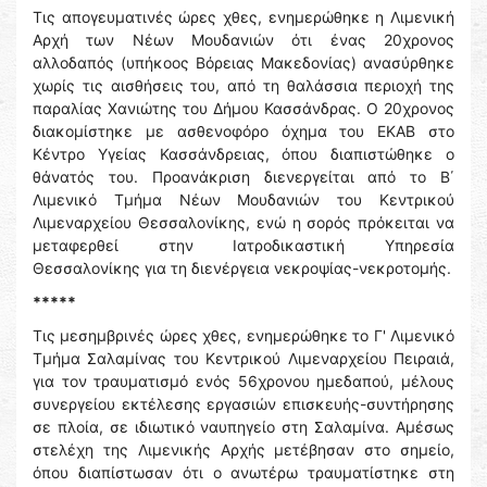
Τις απογευματινές ώρες χθες, ενημερώθηκε η Λιμενική
Αρχή των Νέων Μουδανιών ότι ένας 20χρονος
αλλοδαπός (υπήκοος Βόρειας Μακεδονίας) ανασύρθηκε
χωρίς τις αισθήσεις του, από τη θαλάσσια περιοχή της
παραλίας Χανιώτης του Δήμου Κασσάνδρας. Ο 20χρονος
διακομίστηκε με ασθενοφόρο όχημα του ΕΚΑΒ στο
Κέντρο Υγείας Κασσάνδρειας, όπου διαπιστώθηκε ο
θάνατός του. Προανάκριση διενεργείται από το Β΄
Λιμενικό Τμήμα Νέων Μουδανιών του Κεντρικού
Λιμεναρχείου Θεσσαλονίκης, ενώ η σορός πρόκειται να
μεταφερθεί στην Ιατροδικαστική Υπηρεσία
Θεσσαλονίκης για τη διενέργεια νεκροψίας-νεκροτομής.
*****
Τις μεσημβρινές ώρες χθες, ενημερώθηκε το Γ' Λιμενικό
Τμήμα Σαλαμίνας του Κεντρικού Λιμεναρχείου Πειραιά,
για τον τραυματισμό ενός 56χρονου ημεδαπού, μέλους
συνεργείου εκτέλεσης εργασιών επισκευής-συντήρησης
σε πλοία, σε ιδιωτικό ναυπηγείο στη Σαλαμίνα. Αμέσως
στελέχη της Λιμενικής Αρχής μετέβησαν στο σημείο,
όπου διαπίστωσαν ότι ο ανωτέρω τραυματίστηκε στη