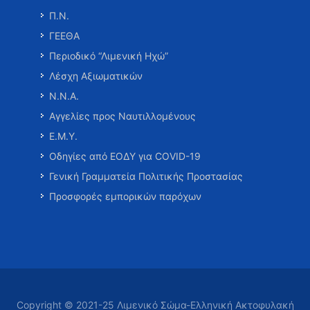
Π.Ν.
ΓΕΕΘΑ
Περιοδικό “Λιμενική Ηχώ”
Λέσχη Αξιωματικών
Ν.Ν.Α.
Αγγελίες προς Ναυτιλλομένους
Ε.Μ.Υ.
Οδηγίες από ΕΟΔΥ για COVID-19
Γενική Γραμματεία Πολιτικής Προστασίας
Προσφορές εμπορικών παρόχων
Copyright © 2021-25 Λιμενικό Σώμα-Ελληνική Ακτοφυλακή