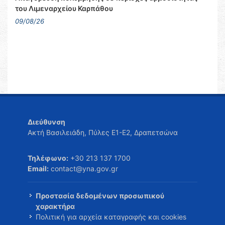
του Λιμεναρχείου Καρπάθου
09/08/26
Διεύθυνση
Ακτή Βασιλειάδη, Πύλες Ε1-Ε2, Δραπετσώνα
Τηλέφωνο:
+30 213 137 1700
Email:
contact@yna.gov.gr
Προστασία δεδομένων προσωπικού
χαρακτήρα
Πολιτική για αρχεία καταγραφής και cookies