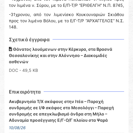
τον λιμένα ν. Σύρου, με το Ε/Π-Τ/Ρ “ΕΡΙΘΕΛΓΗ” Ν.Π. 8745,
-31χρονου, από τον λιμενίσκο Κουκουναριών Σκιάθου
προς τον λιμένα Βόλου, με το Ε/Γ-Τ/Ρ “ΑΡΧΑΓΓΕΛΟΣ” Ν.Σ.
148.
Σχετικά έγγραφα
Θάνατος λουόμενων στην Κέρκυρα, στα Βρασνά
Θεσσαλονίκης και στην Αλόννησο – Διακομιδές
ασθενών
DOC
- 49,5 KB
Επικαιρότητα
Ακυβερνησία Τ/Χ σκάφους στην Ιτέα – Παροχή
συνδρομής σε Ι/Φ σκάφος στο Μεσολόγγι – Παροχή
συνδρομής σε απεγκλωβισμό άνδρα στη Μήλο –
Αδυναμία προσέγγισης Ε/Γ-Ο/Γ πλοίου στα Ψαρά
10/08/26