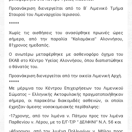
Προανάκριση διενεργείται από το Β΄ Λιμενικό Τμήμα
Σταυρού του Λιμεναρχείου Ιερισσού.
*****
Χωρίς τις αισθήσεις του ανασύρθηκε πρωινές ώρες
σήμερα, από την παραλία ''Καλαμάκια'' Αλοννήσου,
81χρονος ημεδαπός.
Ο ανωτέρω μεταφέρθηκε με ασθενοφόρο όχημα του
ΕΚΑΒ στο Κέντρο Υγείας Αλοννήσου, όπου διαπιστώθηκε
ο θάνατός του.
Προανάκριση διενεργείται από την οικεία Λιμενική Αρχή.
*****
Με μέριμνα του Κέντρου Επιχειρήσεων του Λιμενικού
Σώματος – Ελληνικής Ακτοφυλακής πραγματοποιήθηκαν
σήμερα, οι παρακάτω διακομιδές ασθενών, οι οποίοι
έχρηζαν άμεσης νοσοκομειακής περίθαλψης:
-17χρονης, από τον λιμένα ν. Πάτμου προς τον λιμένα
Παρθενίου ν. Λέρου, με το Ε/Γ-Τ/Ρ “ ΔΕΛΦΙΝΙ” Ν.Λ. 56 και
-46χρονου, από τον λιμένα Πολλωνίων ν. Μήλου προς