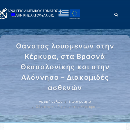
Θάνατος λουόμενων στην
Κέρκυρα, στα Βρασνά
Θεσσαλονίκης και στην
Αλόννησο – Διακομιδές
ασθενών
Αρχική σελίδα
Επικαιρότητα
Θάνατος λουόμενων στην Κέρκυρα, …