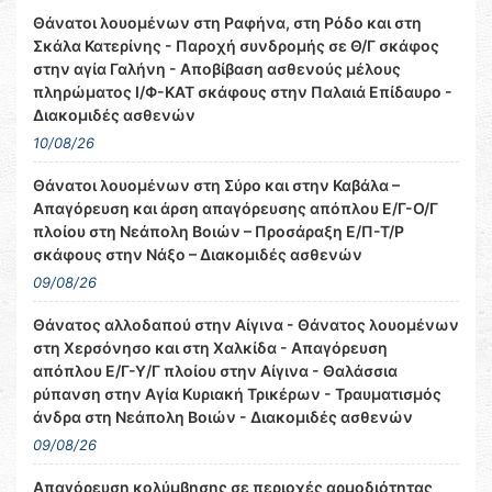
Θάνατοι λουομένων στη Ραφήνα, στη Ρόδο και στη
Σκάλα Κατερίνης - Παροχή συνδρομής σε Θ/Γ σκάφος
στην αγία Γαλήνη - Αποβίβαση ασθενούς μέλους
πληρώματος Ι/Φ-ΚΑΤ σκάφους στην Παλαιά Επίδαυρο -
Διακομιδές ασθενών
10/08/26
Θάνατοι λουομένων στη Σύρο και στην Καβάλα –
Απαγόρευση και άρση απαγόρευσης απόπλου Ε/Γ-Ο/Γ
πλοίου στη Νεάπολη Βοιών – Προσάραξη Ε/Π-Τ/Ρ
σκάφους στην Νάξο – Διακομιδές ασθενών
09/08/26
Θάνατος αλλοδαπού στην Αίγινα - Θάνατος λουομένων
στη Χερσόνησο και στη Χαλκίδα - Απαγόρευση
απόπλου Ε/Γ-Υ/Γ πλοίου στην Αίγινα - Θαλάσσια
ρύπανση στην Αγία Κυριακή Τρικέρων - Τραυματισμός
άνδρα στη Νεάπολη Βοιών - Διακομιδές ασθενών
09/08/26
Απαγόρευση κολύμβησης σε περιοχές αρμοδιότητας