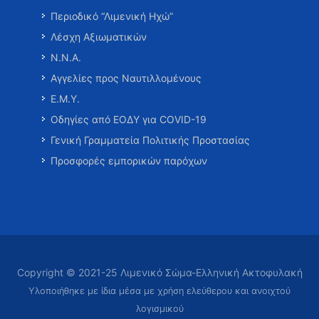
Περιοδικό “Λιμενική Ηχώ”
Λέσχη Αξιωματικών
Ν.Ν.Α.
Αγγελίες προς Ναυτιλλομένους
Ε.Μ.Υ.
Οδηγίες από ΕΟΔΥ για COVID-19
Γενική Γραμματεία Πολιτικής Προστασίας
Προσφορές εμπορικών παρόχων
Copyright © 2021-25 Λιμενικό Σώμα-Ελληνική Ακτοφυλακή
Υλοποιήθηκε με ίδια μέσα με χρήση ελεύθερου και ανοιχτού
λογισμικού