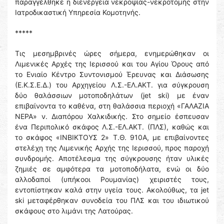
παραγγέλθηκε η διενέργεια νεκροψίας-νεκροτομής στην
Ιατροδικαστική Υπηρεσία Κομοτηνής.
*****
Τις μεσημβρινές ώρες σήμερα, ενημερώθηκαν οι
Λιμενικές Αρχές της Ιερισσού και του Αγίου Όρους από
το Ενιαίο Κέντρο Συντονισμού Έρευνας και Διάσωσης
(Ε.Κ.Σ.Ε.Δ.) του Αρχηγείου Λ.Σ.-ΕΛ.ΑΚΤ. για σύγκρουση
δύο θαλάσσιων μοτοποδηλάτων (jet ski) με έναν
επιβαίνοντα το καθένα, στη θαλάσσια περιοχή «ΓΑΛΑΖΙΑ
ΝΕΡΑ» ν. Διαπόρου Χαλκιδικής. Στο σημείο έσπευσαν
ένα Περιπολικό σκάφος Λ.Σ.-ΕΛ.ΑΚΤ. (ΠΛΣ), καθώς και
το σκάφος «ΙΝΒΙΚΤΟΥΣ 2» Τ.Θ. 910Α, με επιβαίνοντες
στελέχη της Λιμενικής Αρχής της Ιερισσού, προς παροχή
συνδρομής. Αποτέλεσμα της σύγκρουσης ήταν υλικές
ζημιές σε αμφότερα τα μοτοποδήλατα, ενώ οι δύο
αλλοδαποί (υπήκοοι Ρουμανίας) χειριστές τους,
εντοπίστηκαν καλά στην υγεία τους. Ακολούθως, τα jet
ski μεταφέρθηκαν συνοδεία του ΠΛΣ και του ιδιωτικού
σκάφους στο λιμάνι της Λατούρας.