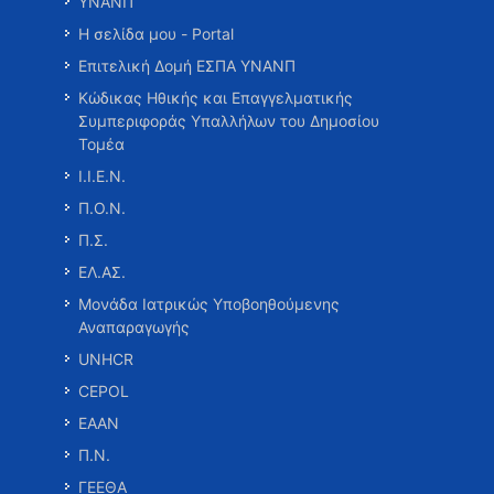
ΥΝΑΝΠ
Η σελίδα μου - Portal
Επιτελική Δομή ΕΣΠΑ ΥΝΑΝΠ
Κώδικας Ηθικής και Επαγγελματικής
Συμπεριφοράς Υπαλλήλων του Δημοσίου
Τομέα
Ι.Ι.Ε.Ν.
Π.Ο.Ν.
Π.Σ.
ΕΛ.ΑΣ.
Μονάδα Ιατρικώς Υποβοηθούμενης
Αναπαραγωγής
UNHCR
CEPOL
ΕΑΑΝ
Π.Ν.
ΓΕΕΘΑ