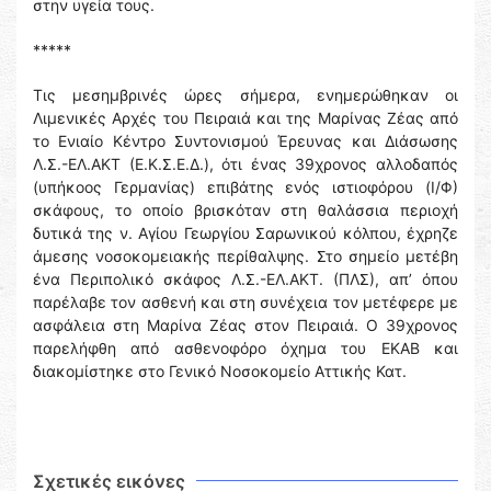
στην υγεία τους.
*****
Τις μεσημβρινές ώρες σήμερα, ενημερώθηκαν οι
Λιμενικές Αρχές του Πειραιά και της Μαρίνας Ζέας από
το Ενιαίο Κέντρο Συντονισμού Έρευνας και Διάσωσης
Λ.Σ.-ΕΛ.ΑΚΤ (Ε.Κ.Σ.Ε.Δ.), ότι ένας 39χρονος αλλοδαπός
(υπήκοος Γερμανίας) επιβάτης ενός ιστιοφόρου (Ι/Φ)
σκάφους, το οποίο βρισκόταν στη θαλάσσια περιοχή
δυτικά της ν. Αγίου Γεωργίου Σαρωνικού κόλπου, έχρηζε
άμεσης νοσοκομειακής περίθαλψης. Στο σημείο μετέβη
ένα Περιπολικό σκάφος Λ.Σ.-ΕΛ.ΑΚΤ. (ΠΛΣ), απ’ όπου
παρέλαβε τον ασθενή και στη συνέχεια τον μετέφερε με
ασφάλεια στη Μαρίνα Ζέας στον Πειραιά. Ο 39χρονος
παρελήφθη από ασθενοφόρο όχημα του ΕΚΑΒ και
διακομίστηκε στο Γενικό Νοσοκομείο Αττικής Κατ.
Σχετικές εικόνες