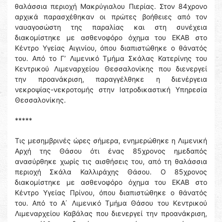
θαλάσσια περιοχή Μακρύγιαλου Πιερίας. Στον 84χρονο
αρχικά παρασχέθηκαν οι πρώτες βοήθειες από τον
ναυαγοσώστη της παραλίας και στη συνέχεια
διακομίστηκε με ασθενοφόρο όχημα του ΕΚΑΒ στο
Κέντρο Υγείας Αιγινίου, όπου διαπιστώθηκε ο θάνατός
του. Από το Γ’ Λιμενικό Τμήμα Σκάλας Κατερίνης του
Κεντρικού Λιμεναρχείου Θεσσαλονίκης που διενεργεί
την προανάκριση, παραγγέλθηκε η διενέργεια
νεκροψίας-νεκροτομής στην Ιατροδικαστική Υπηρεσία
Θεσσαλονίκης.
*****
Τις μεσημβρινές ώρες σήμερα, ενημερώθηκε η Λιμενική
Αρχή της Θάσου ότι ένας 85χρονος ημεδαπός
ανασύρθηκε χωρίς τις αισθήσεις του, από τη θαλάσσια
περιοχή Σκάλα Καλλιράχης Θάσου. Ο 85χρονος
διακομίστηκε με ασθενοφόρο όχημα του ΕΚΑΒ στο
Κέντρο Υγείας Πρίνου, όπου διαπιστώθηκε ο θάνατός
του. Από το Α΄ Λιμενικό Τμήμα Θάσου του Κεντρικού
Λιμεναρχείου Καβάλας που διενεργεί την προανάκριση,