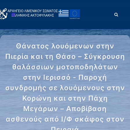
Θάνατος λουόμενων στην
Πιερία και τη Θάσο – Σύγκρουση
θαλάσσιων μοτοποδηλάτων
στην Ιερισσό - Παροχή
συνδρομής σε λουόμενους στην
Κορώνη και στην Πάχη
Μεγάρων – Αποβίβαση
ασθενούς από Ι/Φ σκάφος στον
Πειραιά