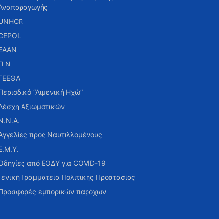
Αναπαραγωγής
UNHCR
CEPOL
ΕΑΑΝ
Π.Ν.
ΓΕΕΘΑ
Περιοδικό “Λιμενική Ηχώ”
Λέσχη Αξιωματικών
Ν.Ν.Α.
Αγγελίες προς Ναυτιλλομένους
Ε.Μ.Υ.
Οδηγίες από ΕΟΔΥ για COVID-19
Γενική Γραμματεία Πολιτικής Προστασίας
Προσφορές εμπορικών παρόχων