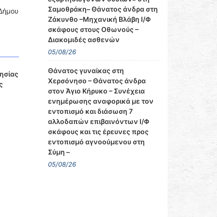
Σαμοθράκη– Θάνατος άνδρα στη
Δήμου
Ζάκυνθο –Μηχανική Βλάβη Ι/Φ
σκάφους στους Οθωνούς –
Διακομιδές ασθενών
05/08/26
Θάνατος γυναίκας στη
ησίας
Χερσόνησο – Θάνατος άνδρα
ς
στον Άγιο Κήρυκο – Συνέχεια
ενημέρωσης αναφορικά με τον
εντοπισμό και διάσωση 7
αλλοδαπών επιβαινόντων Ι/Φ
σκάφους και τις έρευνες προς
εντοπισμό αγνοούμενου στη
Σύμη –
05/08/26