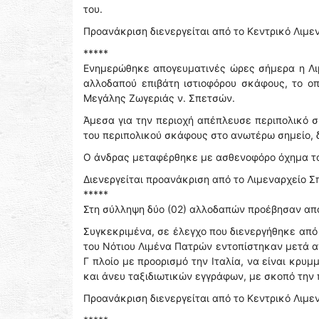
του.
Προανάκριση διενεργείται από το Κεντρικό Λιμ
*****
Ενημερώθηκε απογευματινές ώρες σήμερα η Λι
αλλοδαπού επιβάτη ιστιοφόρου σκάφους, το ο
Μεγάλης Ζωγεριάς ν. Σπετσών.
Άμεσα για την περιοχή απέπλευσε περιπολικό σ
του περιπολικού σκάφους στο ανωτέρω σημείο, 
Ο άνδρας μεταφέρθηκε με ασθενοφόρο όχημα το
Διενεργείται προανάκριση από το Λιμεναρχείο 
*****
Στη σύλληψη δύο (02) αλλοδαπών προέβησαν απο
Συγκεκριμένα, σε έλεγχο που διενεργήθηκε από
του Νότιου Λιμένα Πατρών εντοπίστηκαν μετά α
Γ πλοίο με προορισμό την Ιταλία, να είναι κρυ
και άνευ ταξιδιωτικών εγγράφων, με σκοπό την
Προανάκριση διενεργείται από το Κεντρικό Λιμε