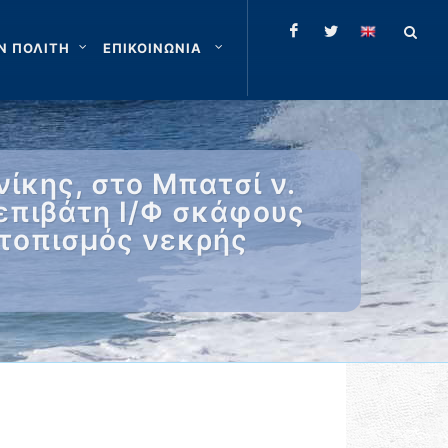
Ν ΠΟΛΙΤΗ
ΕΠΙΚΟΙΝΩΝΙΑ
κης, στο Μπατσί ν.
 επιβάτη Ι/Φ σκάφους
ντοπισμός νεκρής