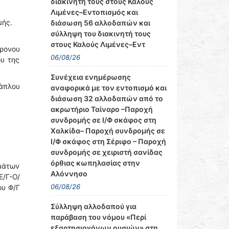
διακινητή τους στους Καλούς
Λιμένες–Εντοπισμός και
μής.
διάσωση 56 αλλοδαπών και
σύλληψη του διακινητή τους
στους Καλούς Λιμένες–Εντ
ρονου
06/08/26
υ της
Συνέχεια ενημέρωσης
τάπλου
αναφορικά με τον εντοπισμό και
διάσωση 32 αλλοδαπών από το
ακρωτήριο Ταίναρο –Παροχή
συνδρομής σε Ι/Φ σκάφος στη
Χαλκίδα– Παροχή συνδρομής σε
Ι/Φ σκάφος στη Σέριφο – Παροχή
συνδρομής σε χειριστή σανίδας
όρθιας κωπηλασίας στην
ημάτων
Αλόννησο
Ε/Γ-Ο/
06/08/26
ου Φ/Γ
Σύλληψη αλλοδαπού για
παράβαση του νόμου «Περί
εξαρτησιογόνων ουσιών» στη