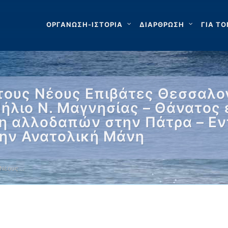
ΟΡΓΑΝΩΣΗ-ΙΣΤΟΡΙΑ
ΔΙΑΡΘΡΩΣΗ
ΓΙΑ ΤΟ
ους Νέους Επιβάτες Θεσσαλονί
Πήλιο Ν. Μαγνησίας – Θάνατος
ψη αλλοδαπών στην Πάτρα – Ε
ην Ανατολική Μάνη
 Νέους …