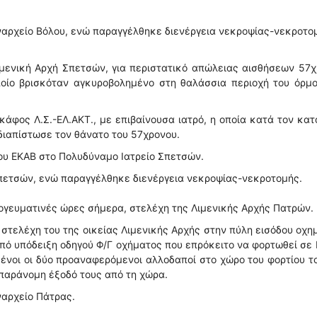
εναρχείο Βόλου, ενώ παραγγέλθηκε διενέργεια νεκροψίας-νεκροτο
μενική Αρχή Σπετσών, για περιστατικό απώλειας αισθήσεων 57χ
ποίο βρισκόταν αγκυροβολημένο στη θαλάσσια περιοχή του όρμο
κάφος Λ.Σ.-ΕΛ.ΑΚΤ., με επιβαίνουσα ιατρό, η οποία κατά τον κα
διαπίστωσε τον θάνατο του 57χρονου.
υ ΕΚΑΒ στο Πολυδύναμο Ιατρείο Σπετσών.
Σπετσών, ενώ παραγγέλθηκε διενέργεια νεκροψίας-νεκροτομής.
γευματινές ώρες σήμερα, στελέχη της Λιμενικής Αρχής Πατρών.
 στελέχη του της οικείας Λιμενικής Αρχής στην πύλη εισόδου οχ
πό υπόδειξη οδηγού Φ/Γ οχήματος που επρόκειτο να φορτωθεί σε 
μμένοι οι δύο προαναφερόμενοι αλλοδαποί στο χώρο του φορτίου τ
 παράνομη έξοδό τους από τη χώρα.
ναρχείο Πάτρας.