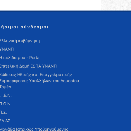
ρήσιμοι σύνδεσμοι
Ελληνική κυβέρνηση
ΥΝΑΝΠ
Η σελίδα μου - Portal
Επιτελική Δομή ΕΣΠΑ ΥΝΑΝΠ
Κώδικας Ηθικής και Επαγγελματικής
Συμπεριφοράς Υπαλλήλων του Δημοσίου
Τομέα
Ι.Ι.Ε.Ν.
Π.Ο.Ν.
Π.Σ.
ΕΛ.ΑΣ.
Μονάδα Ιατρικώς Υποβοηθούμενης