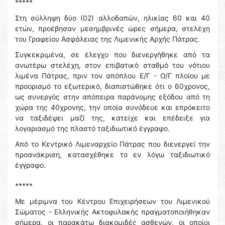
*****
Στη σύλληψη δύο (02) αλλοδαπών, ηλικίας 60 και 40
ετών, προέβησαν μεσημβρινές ώρες σήμερα, στελέχη
του Γραφείου Ασφάλειας της Λιμενικής Αρχής Πάτρας.
Συγκεκριμένα, σε έλεγχο που διενεργήθηκε από τα
ανωτέρω στελέχη, στον επιβατικό σταθμό του νότιου
λιμένα Πάτρας, πριν τον απόπλου Ε/Γ - Ο/Γ πλοίου με
προορισμό το εξωτερικό, διαπιστώθηκε ότι ο 60χρονος,
ως συνεργός στην απόπειρα παράνομης εξόδου από τη
χώρα της 40χρονης, την οποία συνόδευε και επρόκειτο
να ταξιδέψει μαζί της, κατείχε και επέδειξε για
λογαριασμό της πλαστό ταξιδιωτικό έγγραφο.
Από το Κεντρικό Λιμεναρχείο Πάτρας που διενεργεί την
προανάκριση, κατασχέθηκε το εν λόγω ταξιδιωτικό
έγγραφο.
*****
Με μέριμνα του Κέντρου Επιχειρήσεων του Λιμενικού
Σώματος - Ελληνικής Ακτοφυλακής πραγματοποιήθηκαν
σήμερα, οι παρακάτω διακομιδές ασθενών, οι οποίοι