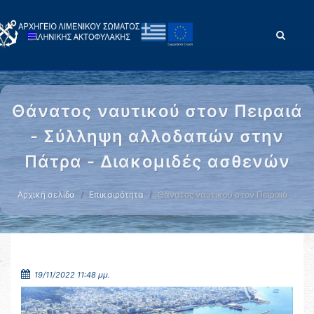
Θάνατος ναυτικού στον Πειραιά
- Σύλληψη αλλοδαπών στην
Πάτρα - Διακομιδές ασθενών
Αρχική σελίδα
Επικαιρότητα
Θάνατος ναυτικού στον Πειραιά …
19/11/2022 11:48 μμ.