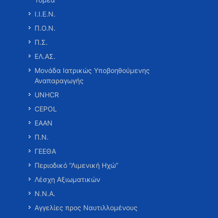
Ι.Ι.Ε.Ν.
Π.Ο.Ν.
Π.Σ.
ΕΛ.ΑΣ.
Μονάδα Ιατρικώς Υποβοηθούμενης
Αναπαραγωγής
UNHCR
CEPOL
ΕΑΑΝ
Π.Ν.
ΓΕΕΘΑ
Περιοδικό “Λιμενική Ηχώ”
Λέσχη Αξιωματικών
Ν.Ν.Α.
Αγγελίες προς Ναυτιλλομένους