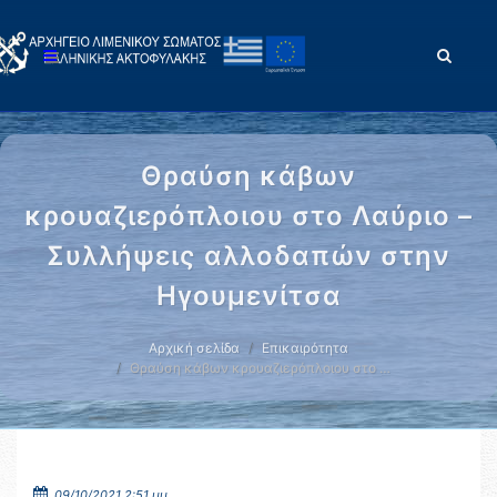
Θραύση κάβων
κρουαζιερόπλοιου στο Λαύριο –
Συλλήψεις αλλοδαπών στην
Ηγουμενίτσα
Αρχική σελίδα
Επικαιρότητα
Θραύση κάβων κρουαζιερόπλοιου στο …
09/10/2021 2:51 μμ.