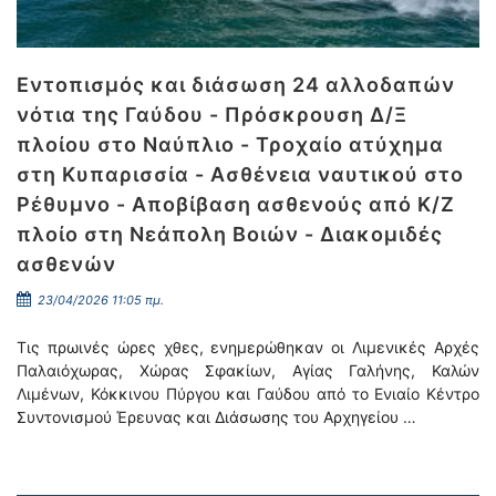
Εντοπισμός και διάσωση 24 αλλοδαπών
νότια της Γαύδου - Πρόσκρουση Δ/Ξ
πλοίου στο Ναύπλιο - Τροχαίο ατύχημα
στη Κυπαρισσία - Ασθένεια ναυτικού στο
Ρέθυμνο - Αποβίβαση ασθενούς από Κ/Ζ
πλοίο στη Νεάπολη Βοιών - Διακομιδές
ασθενών
23/04/2026 11:05 πμ.
Τις πρωινές ώρες χθες, ενημερώθηκαν οι Λιμενικές Αρχές
Παλαιόχωρας, Χώρας Σφακίων, Αγίας Γαλήνης, Καλών
Λιμένων, Κόκκινου Πύργου και Γαύδου από το Ενιαίο Κέντρο
Συντονισμού Έρευνας και Διάσωσης του Αρχηγείου …