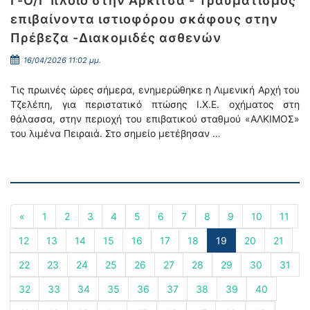
Γ-Ο/Γ πλοίο στην Αρκίτσα - Τραυματισμός
επιβαίνοντα ιστιοφόρου σκάφους στην
Πρέβεζα -Διακομιδές ασθενών
16/04/2026 11:02 μμ.
Τις πρωινές ώρες σήμερα, ενημερώθηκε η Λιμενική Αρχή του
Τζελέπη, για περιστατικό πτώσης Ι.Χ.Ε. οχήματος στη
θάλασσα, στην περιοχή του επιβατικού σταθμού «ΑΛΚΙΜΟΣ»
του λιμένα Πειραιά. Στο σημείο μετέβησαν …
«
1
2
3
4
5
6
7
8
9
10
11
12
13
14
15
16
17
18
19
20
21
22
23
24
25
26
27
28
29
30
31
32
33
34
35
36
37
38
39
40