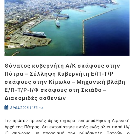
Θάνατος κυβερνήτη Α/Κ σκάφους στην
Πάτρα – Σύλληψη Κυβερνήτη Ε/Π-Τ/Ρ
σκάφους στην Κίμωλο – Μηχανική βλάβη
Ε/Π-Τ/Ρ-Ι/Φ σκάφους στη Σκιάθο –
Διακομιδές ασθενών
21/04/2026 11:53 πμ.
Τις πρώτες πρωινές ώρες σήμερα, ενημερώθηκε η Λιμενική
Αρχή της Πάτρας, ότι εντοπίστηκε εντός ενός αλιευτικού (Α/
Κ) σκάφους με προορισμό την ιχθυόσκαλα Πατρών, ο