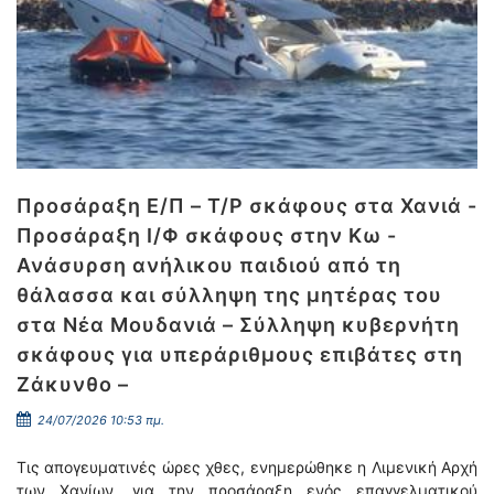
Προσάραξη Ε/Π – Τ/Ρ σκάφους στα Χανιά -
Προσάραξη Ι/Φ σκάφους στην Κω -
Ανάσυρση ανήλικου παιδιού από τη
θάλασσα και σύλληψη της μητέρας του
στα Νέα Μουδανιά – Σύλληψη κυβερνήτη
σκάφους για υπεράριθμους επιβάτες στη
Ζάκυνθο –
24/07/2026 10:53 πμ.
Τις απογευματινές ώρες χθες, ενημερώθηκε η Λιμενική Αρχή
των Χανίων, για την προσάραξη ενός επαγγελματικού