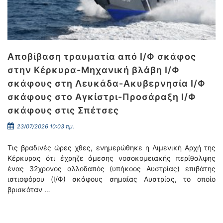
Αποβίβαση τραυματία από Ι/Φ σκάφος
στην Κέρκυρα-Μηχανική βλάβη Ι/Φ
σκάφους στη Λευκάδα-Ακυβερνησία Ι/Φ
σκάφους στο Αγκίστρι-Προσάραξη Ι/Φ
σκάφους στις Σπέτσες
23/07/2026 10:03 πμ.
Τις βραδινές ώρες χθες, ενημερώθηκε η Λιμενική Αρχή της
Κέρκυρας ότι έχρηζε άμεσης νοσοκομειακής περίθαλψης
ένας 32χρονος αλλοδαπός (υπήκοος Αυστρίας) επιβάτης
ιστιοφόρου (Ι/Φ) σκάφους σημαίας Αυστρίας, το οποίο
βρισκόταν …