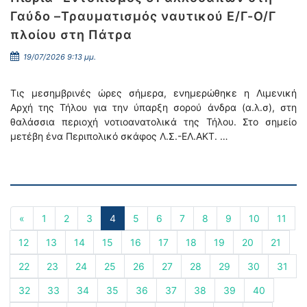
Γαύδο –Τραυματισμός ναυτικού Ε/Γ-Ο/Γ
πλοίου στη Πάτρα
19/07/2026 9:13 μμ.
Τις μεσημβρινές ώρες σήμερα, ενημερώθηκε η Λιμενική
Αρχή της Τήλου για την ύπαρξη σορού άνδρα (α.λ.σ), στη
θαλάσσια περιοχή νοτιοανατολικά της Τήλου. Στο σημείο
μετέβη ένα Περιπολικό σκάφος Λ.Σ.-ΕΛ.ΑΚΤ. …
«
1
2
3
4
5
6
7
8
9
10
11
12
13
14
15
16
17
18
19
20
21
22
23
24
25
26
27
28
29
30
31
32
33
34
35
36
37
38
39
40