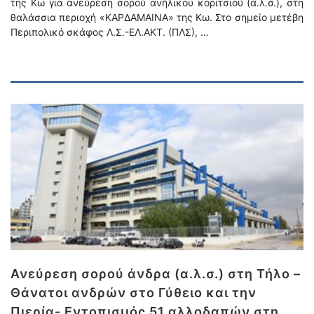
της Κω για ανεύρεση σορού ανήλικου κοριτσιού (α.λ.σ.), στη
θαλάσσια περιοχή «ΚΑΡΔΑΜΑΙΝΑ» της Κω. Στο σημείο μετέβη
Περιπολικό σκάφος Λ.Σ.-ΕΛ.ΑΚΤ. (ΠΛΣ), …
Ανεύρεση σορού άνδρα (α.λ.σ.) στη Τήλο –
Θάνατοι ανδρών στο Γύθειο και την
Πιερία- Εντοπισμός 51 αλλοδαπών στη