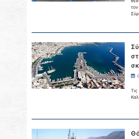
θέσ
τον
Σύρ
Σύ
στ
σκ
0
Τις
Καλ
Θά