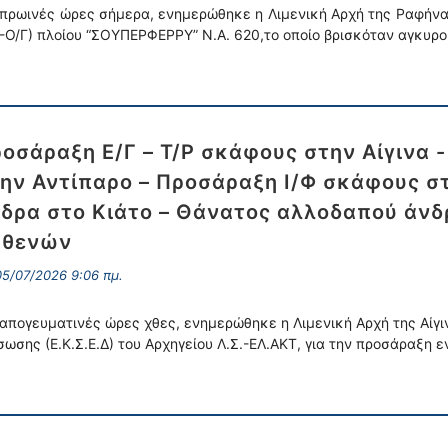
 πρωινές ώρες σήμερα, ενημερώθηκε η Λιμενική Αρχή της Ραφήνα
Γ-Ο/Γ) πλοίου “ΣΟΥΠΕΡΦΕΡΡΥ” Ν.Α. 620,το οποίο βρισκόταν αγκυρ
οσάραξη Ε/Γ – Τ/Ρ σκάφους στην Αίγινα
ην Αντίπαρο – Προσάραξη Ι/Φ σκάφους σ
δρα στο Κιάτο – Θάνατος αλλοδαπού άνδ
σθενών
5/07/2026 9:06 πμ.
 απογευματινές ώρες χθες, ενημερώθηκε η Λιμενική Αρχή της Αίγι
σωσης (Ε.Κ.Σ.Ε.Δ) του Αρχηγείου Λ.Σ.-ΕΛ.ΑΚΤ, για την προσάραξη ε