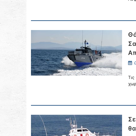
Θά
Σα
Απ
0
Τις
χωρ
Σε
θα