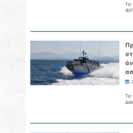
Τις
(Ε/
Πρ
στ
άν
α
0
Τις
Διά