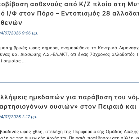
οβίβαση ασθενούς από Κ/Ζ πλοίο στη Μυ
ό Ι/Φ στον Πόρο – Εντοπισμός 28 αλλοδα
σθενών
4/07/2026 9:06 μμ.
 μεσημβρινές ώρες σήμερα, ενημερώθηκε το Κεντρικό Λιμεναρχε
υνας και Διάσωσης Λ.Σ.-ΕΛ.ΑΚΤ, ότι ένας 70χρονος αλλοδαπός (
Ζ) σημαίας …
λλήψεις ημεδαπών για παράβαση του νόμ
αρτησιογόνων ουσιών» στον Πειραιά και
4/07/2026 2:17 μμ.
 βραδινές ώρες χθες, στελέχη της Περιφερειακής Ομάδας Δίωξης 
αλείας της Λιμενικής Αρχής του Πειραιά, προέβησαν στη σύλληψ