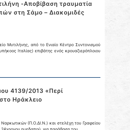
τιλήνη -Αποβίβαση τραυματία
πών στη Σάμο – Διακομιδές
ίο Μυτιλήνης, από το Ενιαίο Κέντρο Συντονισμού
υπήκοος Ιταλίας) επιβάτης ενός κρουαζιερόπλοιου
ου 4139/2013 «Περί
 στο Ηράκλειο
Ναρκωτικών (Π.Ο.ΔΙ.Ν.) και στελέχη του Γραφείου
η 24χρονου ημεδαπού, για παράβαση του …