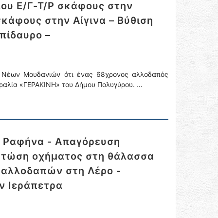
ου Ε/Γ-Τ/Ρ σκάφους στην
σκάφους στην Αίγινα – Βύθιση
πίδαυρο –
ν Νέων Μουδανιών ότι ένας 68χρονος αλλοδαπός
αραλία «ΓΕΡΑΚΙΝΗ» του Δήμου Πολυγύρου. …
η Ραφήνα - Απαγόρευση
Πτώση οχήματος στη θάλασσα
7 αλλοδαπών στη Λέρο -
ν Ιεράπετρα