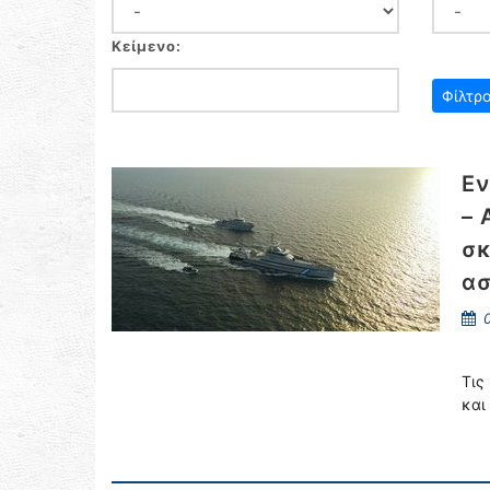
Κείμενο:
Εν
– 
σκ
ασ
0
Τις
και