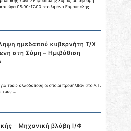
παραλιακής ζώνης Ερμούπολης Σύρου, με αφορμή
 και ώρα 08:00-17:00 στο λιμένα Ερμούπολης
ληψη ημεδαπού κυβερνήτη Τ/Χ
ενη στη Σύμη – Ημιβύθιση
ν
για τρεις αλλοδαπούς οι οποίοι προσήλθαν στο Α.Τ.
ε τους …
κής - Μηχανική βλάβη Ι/Φ