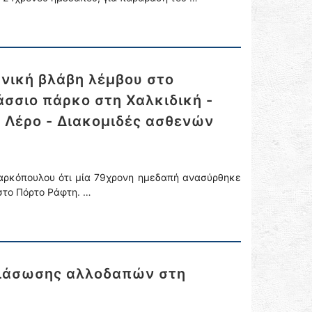
νική βλάβη λέμβου στο
σσιο πάρκο στη Χαλκιδική -
 Λέρο - Διακομιδές ασθενών
Μαρκόπουλου ότι μία 79χρονη ημεδαπή ανασύρθηκε
 στο Πόρτο Ράφτη. …
 διάσωσης αλλοδαπών στη