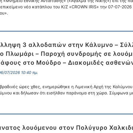
η «Μνημείο Εθνικής Αντίστασης» («Άγαλμα της Νίκης») επί της 
 επικείμενο νέο κατάπλου του Κ/Ζ «CROWN IRIS» την 07-07-2026
ου».
λληψη 3 αλλοδαπών στην Κάλυμνο – Σύλ
ο Πλωμάρι – Παροχή συνδρομής σε λουόμ
άφους στο Μούδρο – Διακομιδές ασθενώ
6/07/2026 10:40 πμ.
 βραδινές ώρες χθες, ενημερώθηκε η Λιμενική Αρχή της Καλύμνου 
ύμνου και δήλωσαν ότι εισήλθαν παράνομα στη χώρα. Σύμφωνα μ
νατος λουόμενου στον Πολύγυρο Χαλκιδι