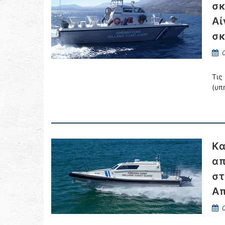
σκ
Αί
σκ
0
Τις
(υπ
Κα
απ
στ
Απ
0