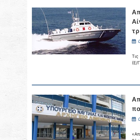
Απ
Αί
τρ
0
Τις
(Ε/
Απ
πα
0
«Απ