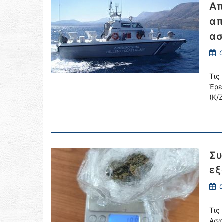
Απ
απ
α
0
Τις
Έρε
(Κ/
Συ
εξ
0
Τις
Ασφ