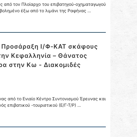
ς από τον Πλοίαρχο του επιβατηγού-οχηματαγωγού
οβολημένο έξω από το λιμάνι της Ραφήνας …
 - Προσάραξη Ι/Φ-ΚΑΤ σκάφους
την Κεφαλληνία – Θάνατος
ρα στην Κω - Διακομιδές
νας από το Ενιαίο Κέντρο Συντονισμού Έρευνας και
νός επιβατικού -τουριστικού (Ε/Γ-Τ/Ρ) …