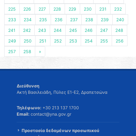
225
226
227
228
229
230
231
232
233
234
235
236
237
238
239
240
241
242
243
244
245
246
247
248
249
250
251
252
253
254
255
256
257
258
»
Διεύθυνση
Ακτή Βασιλειάδη, Πύλες Ε1-Ε2, Δραπετσώνα
Τηλέφωνο:
+30 213 137 1700
Email:
contact@yna.gov.gr
Προστασία δεδομένων προσωπικού