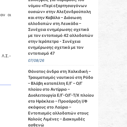
νόμου «Περί εξαρτησιογόνων
ουσιών» στην Αλεξανδρούπολη
αν οι
και στην Καβάλα – Διάσωση
αλλοδαπών στη Λευκάδα –
Συνέχεια ενημέρωσης σχετικά
με τον εντοπισμό 42 αλλοδαπών
στην Ιεράπετρα - Συνέχεια
ενημέρωσης σχετικά με τον
εντοπισμό 47
 Λ.Σ.-
07/08/26
Θάνατος άνδρα στη Χαλκιδική –
Τραυματισμός ναυτικού στη Ρόδο
– Βλάβη καταπέλτη Ε/Γ – Ο/Γ
πλοίου στο Αντίρριο –
Δυσλειτουργία Ε/Γ-Ο/Γ-Τ/Χ πλοίου
στο Ηράκλειο – Προσάραξη Ι/Φ
σκάφους στο Λαύριο –
Εντοπισμός αλλοδαπών στους
Καλούς Λιμένες – Διακομιδές
ασθενώ