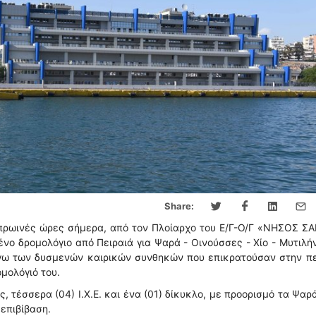
Share:
πρωινές ώρες σήμερα, από τον Πλοίαρχο του Ε/Γ-Ο/Γ «ΝΗΣΟΣ Σ
νο δρομολόγιο από Πειραιά για Ψαρά - Οινούσσες - Χίο - Μυτιλήν
όγω των δυσμενών καιρικών συνθηκών που επικρατούσαν στην π
ομολόγιό του.
ς, τέσσερα (04) Ι.Χ.Ε. και ένα (01) δίκυκλο, με προορισμό τα Ψαρ
 επιβίβαση.