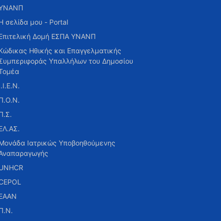
ΥΝΑΝΠ
Η σελίδα μου - Portal
Επιτελική Δομή ΕΣΠΑ ΥΝΑΝΠ
Κώδικας Ηθικής και Επαγγελματικής
Συμπεριφοράς Υπαλλήλων του Δημοσίου
Τομέα
Ι.Ι.Ε.Ν.
Π.Ο.Ν.
Π.Σ.
ΕΛ.ΑΣ.
Μονάδα Ιατρικώς Υποβοηθούμενης
Αναπαραγωγής
UNHCR
CEPOL
ΕΑΑΝ
Π.Ν.