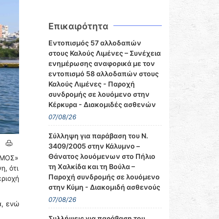
Επικαιρότητα
Εντοπισμός 57 αλλοδαπών
στους Καλούς Λιμένες – Συνέχεια
ενημέρωσης αναφορικά με τον
εντοπισμό 58 αλλοδαπών στους
Καλούς Λιμένες - Παροχή
συνδρομής σε λουόμενο στην
Κέρκυρα - Διακομιδές ασθενών
07/08/26
Σύλληψη για παράβαση του Ν.
3409/2005 στην Κάλυμνο –
Θάνατος λουόμενων στο Πήλιο
ΑΜΟΣ»
τη Χαλκίδα και τη Βούλα –
η, ότι
Παροχή συνδρομής σε λουόμενο
εριοχή
στην Κύμη - Διακομιδή ασθενούς
07/08/26
ά, ενώ
Συλλήψεις για παράβαση του