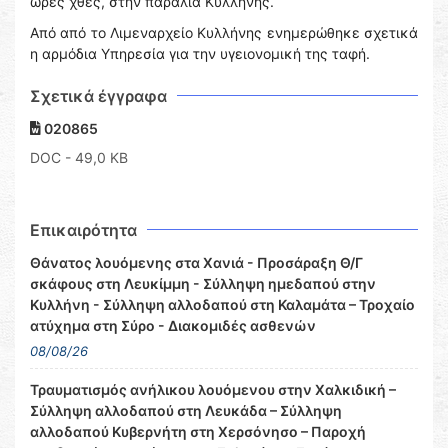
ώρες χθες, στην παραλία Κυλλήνης.
Από από το Λιμεναρχείο Κυλλήνης ενημερώθηκε σχετικά
η αρμόδια Υπηρεσία για την υγειονομική της ταφή.
Σχετικά έγγραφα
020865
DOC
- 49,0 KB
Επικαιρότητα
Θάνατος λουόμενης στα Χανιά - Προσάραξη Θ/Γ
σκάφους στη Λευκίμμη - Σύλληψη ημεδαπού στην
Κυλλήνη - Σύλληψη αλλοδαπού στη Καλαμάτα – Τροχαίο
ατύχημα στη Σύρο - Διακομιδές ασθενών
08/08/26
Τραυματισμός ανήλικου λουόμενου στην Χαλκιδική –
Σύλληψη αλλοδαπού στη Λευκάδα – Σύλληψη
αλλοδαπού Κυβερνήτη στη Χερσόνησο – Παροχή