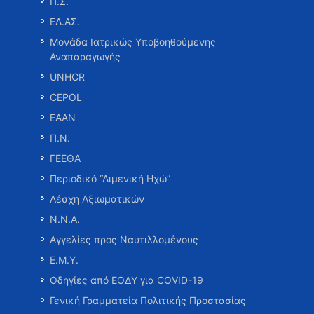
Π.Σ.
ΕΛ.ΑΣ.
Μονάδα Ιατρικώς Υποβοηθούμενης
Αναπαραγωγής
UNHCR
CEPOL
ΕΑΑΝ
Π.Ν.
ΓΕΕΘΑ
Περιοδικό “Λιμενική Ηχώ”
Λέσχη Αξιωματικών
Ν.Ν.Α.
Αγγελίες προς Ναυτιλλομένους
Ε.Μ.Υ.
Οδηγίες από ΕΟΔΥ για COVID-19
Γενική Γραμματεία Πολιτικής Προστασίας