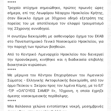
*****
Τροχαίο ατύχημα σημειώθηκε, πρώτες πρωινές ώρες
σήμερα, επί της Λεωφόρου Νέαρχου Ηρακλείου Κρήτης,
όταν δίκυκλο όχημα με 30χρονο οδηγό εξετράπη της
πορείας του με αποτέλεσμα τον ελαφρύ τραυματισμό
της 23χρονης συνοδηγού.
Η ανωτέρω διεκομίσθη με ασθενοφόρο όχημα του ΕΚΑΒ
στο Πανεπιστημιακό Γενικό Νοσοκομείο Ηρακλείου, για
την παροχή των πρώτων βοηθειών.
Από το Κεντρικό Λιμεναρχείο Ηρακλείου που διενεργεί
την προανάκριση, κινήθηκε και η διαδικασία επιβολής
διοικητικών κυρώσεων.
*****
Με μέριμνα του Κέντρου Επιχειρήσεων του Λιμενικού
Σώματος - Ελληνικής Ακτοφυλακής διεκομίσθη, από τον
όρμο Πεύκου ν. Σκύρου προς τον λιμένα Κύμης, με το Ε/Γ
-Τ/Ρ «ΟΛΓΟΥΕΙΣ ΣΑΜΕΡ ΙΙ», 10χρονη, η οποία έχρηζε
άμεσης νοσοκομειακής περίθαλψης.
*****
Μία θαλάσσια χελώνα εντοπίστηκε νεκρή, μεσημβρινές