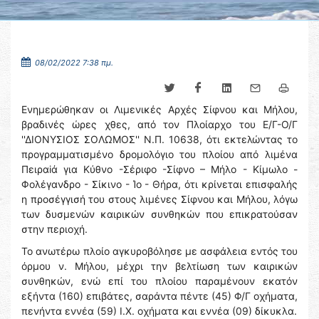
08/02/2022 7:38 πμ.
Ενημερώθηκαν οι Λιμενικές Αρχές Σίφνου και Μήλου,
βραδινές ώρες χθες, από τον Πλοίαρχο του Ε/Γ-Ο/Γ
''ΔΙΟΝΥΣΙΟΣ ΣΟΛΩΜΟΣ'' Ν.Π. 10638, ότι εκτελώντας το
προγραμματισμένο δρομολόγιο του πλοίου από λιμένα
Πειραiά για Κύθνο -Σέριφο -Σίφνο – Μήλο - Κίμωλο -
Φολέγανδρο - Σίκινο - Ίο - Θήρα, ότι κρίνεται επισφαλής
η προσέγγισή του στους λιμένες Σίφνου και Μήλου, λόγω
των δυσμενών καιρικών συνθηκών που επικρατούσαν
στην περιοχή.
Το ανωτέρω πλοίο αγκυροβόλησε με ασφάλεια εντός του
όρμου ν. Μήλου, μέχρι την βελτίωση των καιρικών
συνθηκών, ενώ επί του πλοίου παραμένουν εκατόν
εξήντα (160) επιβάτες, σαράντα πέντε (45) Φ/Γ οχήματα,
πενήντα εννέα (59) Ι.Χ. οχήματα και εννέα (09) δίκυκλα.