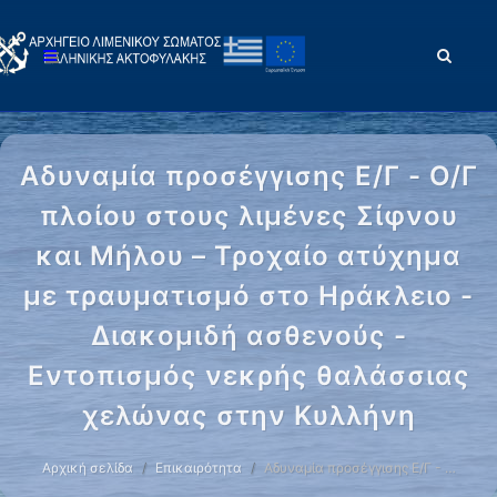
Αδυναμία προσέγγισης Ε/Γ - Ο/Γ
πλοίου στους λιμένες Σίφνου
και Μήλου – Τροχαίο ατύχημα
με τραυματισμό στο Ηράκλειο -
Διακομιδή ασθενούς -
Εντοπισμός νεκρής θαλάσσιας
χελώνας στην Κυλλήνη
Αρχική σελίδα
Επικαιρότητα
Αδυναμία προσέγγισης Ε/Γ - …