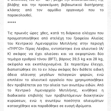
βλάβης και την προσκόμιση βεβαιωτικού διατήρησης
κλάσης από τον αρμόδιο οργανισμό που το
παρακολουθεί.
*****
Τις πρωινές ώρες χθες, κατά τη διάρκεια ελέγχου που
πραγματοποιήθηκε από στελέχη του Γραφείου Αλιείας
του Κεντρικού Λιμεναρχείου Μυτιλήνης στην περιοχή
«ΠΥΡΓΟΙ» Γέρας Λέσβου, εντοπίστηκε ένα αλιευτικό (Α/
Κ) σκάφος να έχει αλιεύσει και να εκφορτώνει δύο
τεμάχια ερυθρού τόνου (BFT), βάρους 39,5 kg και 28 kg,
ακέφαλα και εκσπλαχνισμένα. Σε περαιτέρω έλεγχο,
διαπιστώθηκε ότι το εν λόγω σκάφος δεν διέθετε ειδική
άδεια αλίευσης μεγάλων πελαγικών ψαριών, ενώ
επιπλέον το αλιευτικό εργαλείο που χρησιμοποιήθηκε
δεν προβλέπεται για την αλιεία των ανωτέρω ειδών. Από
το Κεντρικό Λιμεναρχείο Μυτιλήνης, κινήθηκε η
διαδικασία επιβολής των προβλεπόμενων διοικητικών
κυρώσεων, ενώ η ανωτέρω ποσότητα αλιευμάτων
κατασχέθηκε και παραδόθηκε σε ευαγή ιδρύματα.