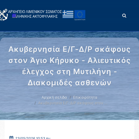
Ακυβερνησία Ε/Γ-Δ/Ρ σκάφους
στον Άγιο Κήρυκο - Αλιευτικός
έλεγχος στη Μυτιλήνη -
Διακομιδές ασθενών
Αρχική σελίδα
Επικαιρότητα
Ακυβερνησία Ε/Γ-Δ/Ρ σκάφους στον …
23/05/2026 10:53 πμ.