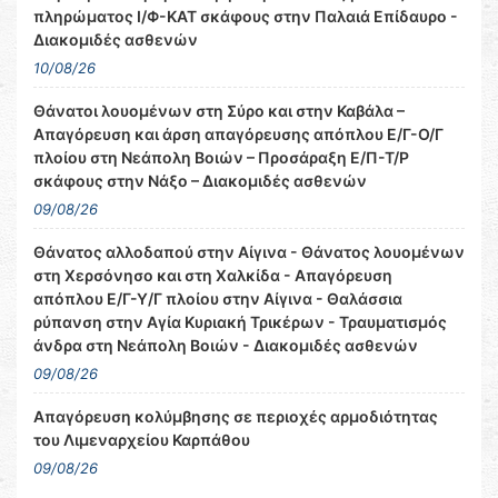
πληρώματος Ι/Φ-ΚΑΤ σκάφους στην Παλαιά Επίδαυρο -
Διακομιδές ασθενών
10/08/26
Θάνατοι λουομένων στη Σύρο και στην Καβάλα –
Απαγόρευση και άρση απαγόρευσης απόπλου Ε/Γ-Ο/Γ
πλοίου στη Νεάπολη Βοιών – Προσάραξη Ε/Π-Τ/Ρ
σκάφους στην Νάξο – Διακομιδές ασθενών
09/08/26
Θάνατος αλλοδαπού στην Αίγινα - Θάνατος λουομένων
στη Χερσόνησο και στη Χαλκίδα - Απαγόρευση
απόπλου Ε/Γ-Υ/Γ πλοίου στην Αίγινα - Θαλάσσια
ρύπανση στην Αγία Κυριακή Τρικέρων - Τραυματισμός
άνδρα στη Νεάπολη Βοιών - Διακομιδές ασθενών
09/08/26
Απαγόρευση κολύμβησης σε περιοχές αρμοδιότητας
του Λιμεναρχείου Καρπάθου
09/08/26