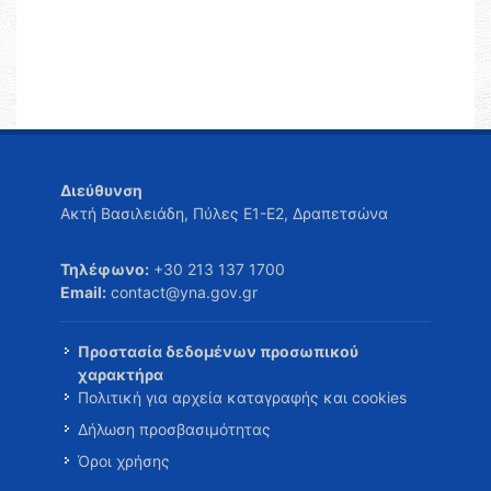
Διεύθυνση
Ακτή Βασιλειάδη, Πύλες Ε1-Ε2, Δραπετσώνα
Τηλέφωνο:
+30 213 137 1700
Email:
contact@yna.gov.gr
Προστασία δεδομένων προσωπικού
χαρακτήρα
Πολιτική για αρχεία καταγραφής και cookies
Δήλωση προσβασιμότητας
Όροι χρήσης