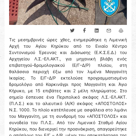
Τις μεσημβρινές ώρες χθες, ενημερώθηκε η Λιμενική
Αρχή του Αγίου Κηρύκου από το Ενιαίο Κέντρο
Συντονισμού Έρευνας και Διάσωσης (Ε.Κ.Σ.Ε.Δ.) του
Αρχηγείου Λ.Σ.-ΕΛ.ΑΚΤ., για μηχανική βλάβη ενός
επιβατηγού-δρομολογιακού (Ε/Γ–Δ/Ρ) πλοίου, στη
θαλάσσια περιοχή έξω από τον λιμένα Μαγγανίτη
Ικαρίας. Το Ε/Γ–Δ/Ρ εκτελούσε προγραμματισμένο
δρομολόγιο από Καρκινάγρι προς Μαγγανίτη και Άγιο
Κήρυκο, με 15 επιβάτες και 2 μέλη πληρώματος. Στο
σημείο έσπευσε ένα Περιπολικό σκάφος Λ.Σ.-ΕΛ.ΑΚΤ.
(Π.Λ.Σ.) και το αλιευτικό (Α/Κ) σκάφος «ΑΠΟΣΤΟΛΟΣ»
Ν.Σ. 1000. Το πλοίο κατέπλευσε με ασφάλεια στο λιμάνι
του Μαγγανίτη, με τη συνδρομή του «ΑΠΟΣΤΟΛΟΣ» και
συνοδεία του Π.Λ.Σ.. Από τον Λιμενικό Σταθμό Αγίου
Κηρύκου, που διενεργεί την προανάκριση, απαγορεύτηκε
ο απόπλους του Ε/Γ – Δ/Ρ, μέχρι την αποκατάσταση της