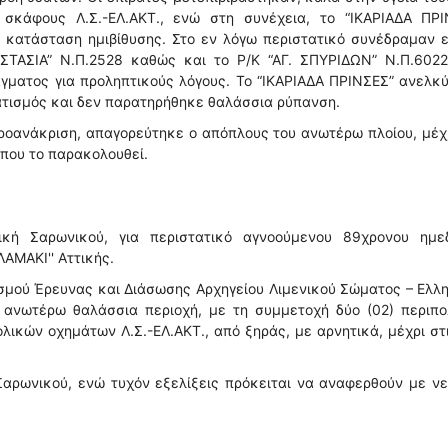
 σκάφους Λ.Σ.-ΕΛ.ΑΚΤ., ενώ στη συνέχεια, το “ΙΚΑΡΙΑΔΑ ΠΡΙ
 κατάσταση ημιβίθυσης. Στο εν λόγω περιστατικό συνέδραμαν ε
ΣΤΑΣΙΑ” Ν.Π.2528 καθώς και το Ρ/Κ “ΑΓ. ΣΠΥΡΙΔΩΝ” Ν.Π.6022
ματος για προληπτικούς λόγους. Το “ΙΚΑΡΙΑΔΑ ΠΡΙΝΣΕΣ” ανελκ
ατισμός και δεν παρατηρήθηκε θαλάσσια ρύπανση.
προανάκριση, απαγορεύτηκε ο απόπλους του ανωτέρω πλοίου, μέχ
που το παρακολουθεί.
ική Σαρωνικού, για περιστατικό αγνοούμενου 89χρονου ημε
ΑΜΑΚΙ'' Αττικής.
ισμού Έρευνας και Διάσωσης Αρχηγείου Λιμενικού Σώματος – Ελλ
ανωτέρω θαλάσσια περιοχή, με τη συμμετοχή δύο (02) περιπο
λικών οχημάτων Λ.Σ.-ΕΛ.ΑΚΤ., από ξηράς, με αρνητικά, μέχρι στ
Σαρωνικού, ενώ τυχόν εξελίξεις πρόκειται να αναφερθούν με ν