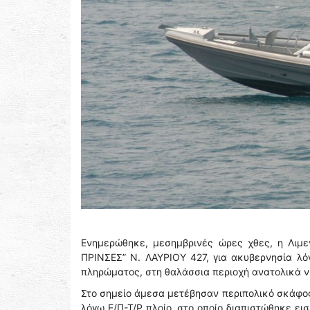
Ενημερώθηκε, μεσημβρινές ώρες χθες, η Λιμε
ΠΡΙΝΣΕΣ” Ν. ΛΑΥΡΙΟΥ 427, για ακυβερνησία λόγ
πληρώματος, στη θαλάσσια περιοχή ανατολικά ν
Στο σημείο άμεσα μετέβησαν περιπολικό σκάφος 
λόγω Ε/Π-Τ/Ρ πλοίο, στο οποίο διαπιστώθηκε ει