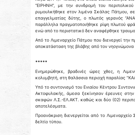
“ΕΙΡΗΝΗ”, με την συνδρομή του περιπολικού
ρυμουλκήθηκε στον λιμένα Σκάλας Πάτμου, σε
επαγγελματίας δύτης, ο πλωτός γερανός “ΑΝΑ
παράλληλα πραγματοποιήθηκε ρίψη πλωτού φράγ
ενώ από το περιστατικό δεν αναφέρθηκε τραυμ
Από το Λιμεναρχείο Πάτμου που διενεργεί την 
αποκατάσταση της βλάβης από τον νηογνώμονα 
*****
Ενημερώθηκε, βραδινές ώρες χθες, η Λιμεν
κολυμβητή, στη θαλάσσια περιοχή παραλίας ''ΚΑΛ
Υπό το συντονισμό του Ενιαίου Κέντρου Συντον
Ακτοφυλακής, άμεσα ξεκίνησαν έρευνες στην 
σκαφών Λ.Σ.-ΕΛ.ΑΚΤ. καθώς και δύο (02) περιπο
αποτελέσματα.
Προανάκριση διενεργείται από το Λιμεναρχείο 
δελτίο τύπου.