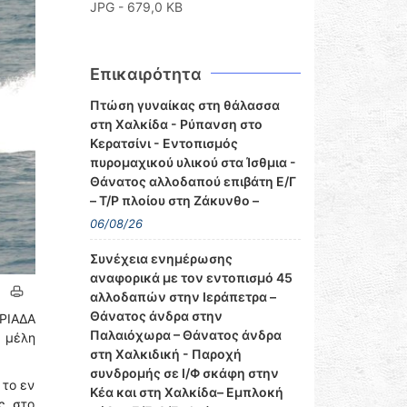
JPG - 679,0 KB
Επικαιρότητα
Πτώση γυναίκας στη θάλασσα
στη Χαλκίδα - Ρύπανση στο
Κερατσίνι - Εντοπισμός
πυρομαχικού υλικού στα Ίσθμια -
Θάνατος αλλοδαπού επιβάτη Ε/Γ
– Τ/Ρ πλοίου στη Ζάκυνθο –
06/08/26
Συνέχεια ενημέρωσης
αναφορικά με τον εντοπισμό 45
αλλοδαπών στην Ιεράπετρα –
Θάνατος άνδρα στην
ΡΙΑΔΑ
Παλαιόχωρα – Θάνατος άνδρα
) μέλη
στη Χαλκιδική - Παροχή
συνδρομής σε Ι/Φ σκάφη στην
 το εν
Κέα και στη Χαλκίδα– Εμπλοκή
ς, στο