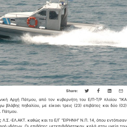
Share:
νική Αρχή Πάτμου, από τον κυβερνήτη του Ε/Π-Τ/Ρ πλοίου “ΙΚΑ
ω βλάβης πηδαλίου, με είκοσι τρεις (23) επιβάτες και δύο (02
. Πάτμου.
Λ.Σ.-ΕΛ.ΑΚΤ. καθώς και το Ε/Γ “ΕΙΡΗΝΗ” Ν.Π. 14, όπου εντόπισαν
σροή υδάτων. Οι επιβάτες μετεπιβιβάστηκαν, καλά στην υγεία του