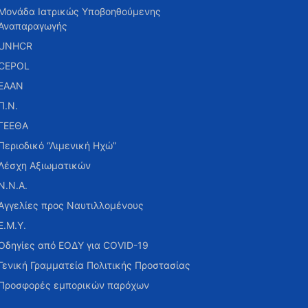
Μονάδα Ιατρικώς Υποβοηθούμενης
Αναπαραγωγής
UNHCR
CEPOL
ΕΑΑΝ
Π.Ν.
ΓΕΕΘΑ
Περιοδικό “Λιμενική Ηχώ”
Λέσχη Αξιωματικών
Ν.Ν.Α.
Αγγελίες προς Ναυτιλλομένους
Ε.Μ.Υ.
Οδηγίες από ΕΟΔΥ για COVID-19
Γενική Γραμματεία Πολιτικής Προστασίας
Προσφορές εμπορικών παρόχων