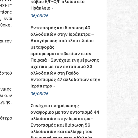
κάβου Ε/Γ-Ο/Γ πλοίου στο
ΝΣΕΣ”
Ηράκλειο -
πίσης
06/08/26
, ενώ
ύθηκε,
Εντοπισμός και διάσωση 40
αλλοδαπών στην Ιεράπετρα –
Απαγόρευση απόπλου πλοίου
ρι την
μεταφοράς
εμπορευματοκιβωτίων στον
Πειραιά – Συνέχεια ενημέρωσης
σχετικά με τον εντοπισμό 33
αλλοδαπών στη Γαύδο -
δαπού
Εντοπισμός 47 αλλοδαπών στην
Ιεράπετρα -
ηνικής
06/08/26
λικών
ιγμής,
Συνέχεια ενημέρωσης
αναφορικά με τον εντοπισμό 44
εότερο
αλλοδαπών στην Ιεράπετρα–
Εντοπισμός και διάσωση 56
αλλοδαπών και σύλληψη του
διακινητή τους στους Καλούς