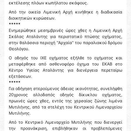
εκτέλεσης πλόων κωπήλατου σκάφους.
Από την οικεία Λιμενική Αρχή κινήθηκε η διαδικασία
διοικητικών κυρώσεων.
*****
Ενημερώθηκε μεσημβρινές ώρες χθες η Λιμενική Αρχή
Σκάλας Αταλάντης για περιστατικό πτώσης οχήματος,
στην θαλάσσια περιοχή ''Αρχαία'' του παραλιακού δρόμου
Θεολόγου.
Ο οδηγός του ΙΧΕ οχήματος εξήλθε το οχήματος και
μεταφέρθηκε από ασθενοφόρο όχημα του ΕΚΑΒ στο
Κέντρο Υγείας Αταλάντης για διενέργεια περεταίρω
εξετάσεων.
*****
Για οδήγηση στερούμενος άδειας ικανότητας, συνελήφθη
20χρονος αλλοδαπός οδηγός δίκυκλου οχήματος,
πρωινές ώρες χθες, εντός της χερσαίας ζώνης λιμένα
Μυτιλήνης, από τα στελέχη του Κεντρικού Λιμεναρχείου
Μυτιλήνης.
Από το Κεντρικό Λιμεναρχείο Μυτιλήνης που διενεργεί
την προανάκριση, επιβλήθηκαν οι προβλεπόμενες