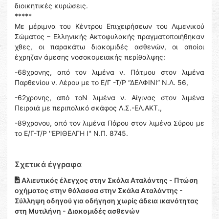
διοικητικές κυρώσεις.
*****
Με μέριμνα του Κέντρου Επιχειρήσεων του Λιμενικού
Σώματος – Ελληνικής Ακτοφυλακής πραγματοποιήθηκαν
χθες, οι παρακάτω διακομιδές ασθενών, οι οποίοι
έχρηζαν άμεσης νοσοκομειακής περίθαλψης:
-68χρονης, από τον λιμένα ν. Πάτμου στον λιμένα
Παρθενίου ν. Λέρου με το Ε/Γ -Τ/Ρ “ΔΕΛΦΙΝΙ” Ν.Λ. 56,
-62χρονης, από τοΝ λιμένα ν. Αίγινας στον λιμένα
Πειραιά με περιπολικό σκάφος Λ.Σ.-ΕΛ.ΑΚΤ.,
-89χρονου, από τον λιμένα Πάρου στον λιμένα Σύρου με
το Ε/Γ-Τ/Ρ ''ΕΡΙΘΕΛΓΗ Ι'' Ν.Π. 8745.
Σχετικά έγγραφα
Αλιευτικός έλεγχος στην Σκάλα Αταλάντης - Πτώση
οχήματος στην θάλασσα στην Σκάλα Αταλάντης -
Σύλληψη οδηγού για οδήγηση χωρίς άδεια ικανότητας
στη Μυτιλήνη - Διακομιδές ασθενών