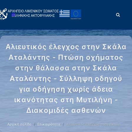
Αλιευτικός έλεγχος στην Σκάλα
Αταλάντης - Πτώση οχήματος
στην θάλασσα στην Σκάλα
Αταλάντης - Σύλληψη οδηγού
για οδήγηση χωρίς άδεια
ικανότητας στη Μυτιλήνη -
Διακομιδές ασθενών
Αρχική σελίδα
Επικαιρότητα
Αλιευτικός έλεγχος στην Σκάλα …