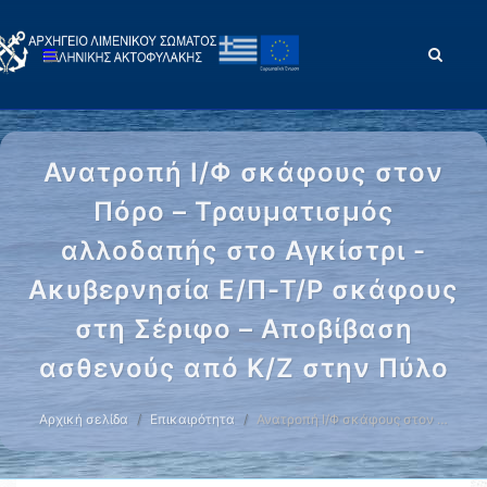
Ανατροπή Ι/Φ σκάφους στον
Πόρο – Τραυματισμός
αλλοδαπής στο Αγκίστρι -
Ακυβερνησία Ε/Π-Τ/Ρ σκάφους
στη Σέριφο – Αποβίβαση
ασθενούς από Κ/Ζ στην Πύλο
Αρχική σελίδα
Επικαιρότητα
Ανατροπή Ι/Φ σκάφους στον …