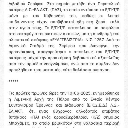
Λιβαδιού Σερίφου. Στο σημείο μετέβη ένα Περιπολικό
σκάφος Λ.Σ.-ΕΛ.ΑΚΤ. (ΠΛΣ), το οποίο εντόπισε το Ε/Π-Τ/Ρ
μόνο με τον Κυβερνήτη του, καθώς οι λοιποί
επιβαίνοντες είχαν αποβιβαστεί ήδη στη ξηρά, καλά
στην υγεία τους. Το Ε/Π-Τ/Ρ κατέπλευσε με ασφάλεια
στο καταφύγιο τουριστικών σκαφών, με τη συνδρομή του
αλιευτικού σκάφους «ΕΥΑΓΓΕΛΙΣΤΡΙΑ» Ν.Σ. 1257. Από το
Λιμενικό Σταθμό της Σερίφου που διενεργεί την
προανάκριση, απαγορεύτηκε ο απόπλους του Ε/Π-Τ/Ρ
σκάφους μέχρι την προσκόμιση βεβαιωτικού αξιοπλοΐας
από τον αρμόδιο νηογνώμονα, ενώ από το συμβάν δεν
προκλήθηκε τραυματισμός, ούτε θαλάσσια ρύπανση.
*****
Τις πρώτες πρωινές ώρες την 10-06-2025, ενημερώθηκε
η Λιμενική Αρχή της Πύλου από το Ενιαίο Κέντρο
Συντονισμού Έρευνας και Διάσωσης (Ε.Κ.Σ.Ε.Δ.) Λ.Σ.-
ΕΛ.ΑΚΤ., ότι ένας 68χρονος αλλοδαπός επιβάτης
(υπήκοος ΗΠΑ) ενός κρουαζιερόπλοιου (Κ/Ζ) σημαίας
Μπαχάμες, το οποίο βρισκόταν στη θαλάσσια περιοχή