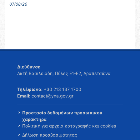
07/08/26
Διεύθυνση
Ακτή Βασιλειάδη, Πύλες Ε1-Ε2, Δραπετσώνα
Τηλέφωνο:
+30 213 137 1700
Email:
contact@yna.gov.gr
Προστασία δεδομένων προσωπικού
χαρακτήρα
Πολιτική για αρχεία καταγραφής και cookies
Δήλωση προσβασιμότητας