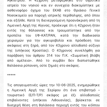
Αγκιστρίου. Η 42χρονη μεταφέρθηκε στο αγροτικό
ιατρείο του νησιού και εν συνεχεία διακομίστηκε με
ασθενοφόρο όχημα του ΕΚΑΒ στο Θριάσιο Γενικό
Νοσοκομείο για παροχή ιατρικής περίθαλψης, από όπου
και εξήλθε. Κατά τη διενεργούμενη προανάκριση από τη
Λιμενική Αρχή της Αίγινας, προέκυψε ότι η 42χρονη ήταν
εντός της θάλασσας και τραυματίστηκε από την
προπέλα του Ι/Φ-ΚΑΤ/ΡΑΝ, κατά την διαδικασία
χειρισμών για την αγκυροβολία και πρόσδεση του
σκάφους στη ξηρά, από τον 43χρονο αλλοδαπό σύζυγο
της (υπήκοος Κροατίας). Ο 43χρονος συνελήφθη για
παράβαση του άρθρου 314 του Π.Κ. «Σωματική βλάβη
από αμέλεια». Από το συμβάν δεν διαπιστώθηκε
θαλάσσια ρύπανση, ούτε ζημιές στο σκάφος.
*****
Τις απογευματινές ώρες την 10-06-2025, ενημερώθηκε
η Λιμενική Αρχή της Σερίφου ότι ένα επιβατηγό –
τουριστικό (Ε/Π-Τ/Ρ) σκάφος με έξι αλλοδαπούς
επιβαίνοντες (υπήκοοι Λιθουανίας), βρίσκεται σε
δυσχερή θέση στη θαλάσσια περιοχή εντός του κόλπου