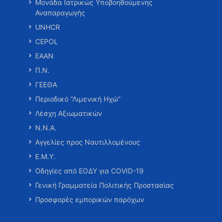
Μονάδα Ιατρικώς Υποβοηθούμενης
Αναπαραγωγής
UNHCR
CEPOL
ΕΑΑΝ
Π.Ν.
ΓΕΕΘΑ
Περιοδικό “Λιμενική Ηχώ”
Λέσχη Αξιωματικών
Ν.Ν.Α.
Αγγελίες προς Ναυτιλλομένους
Ε.Μ.Υ.
Οδηγίες από ΕΟΔΥ για COVID-19
Γενική Γραμματεία Πολιτικής Προστασίας
Προσφορές εμπορικών παρόχων