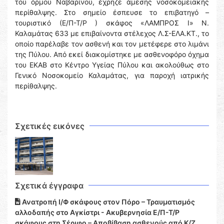
του όρμου Ναβαρίνου, έχρηζε άμεσης νοσοκομειακής
περίθαλψης. Στο σημείο έσπευσε το επιβατηγό –
τουριστικό (Ε/Π-Τ/Ρ ) σκάφος «ΛΑΜΠΡΟΣ Ι» Ν.
Καλαμάτας 633 με επιβαίνοντα στέλεχος Λ.Σ-ΕΛΑ.ΚΤ., το
οποίο παρέλαβε τον ασθενή και τον μετέφερε στο λιμάνι
της Πύλου. Από εκεί διακομίστηκε με ασθενοφόρο όχημα
του ΕΚΑΒ στο Κέντρο Υγείας Πύλου και ακολούθως στο
Γενικό Νοσοκομείο Καλαμάτας, για παροχή ιατρικής
περίθαλψης.
Σχετικές εικόνες
Σχετικά έγγραφα
Ανατροπή Ι/Φ σκάφους στον Πόρο – Τραυματισμός
αλλοδαπής στο Αγκίστρι - Ακυβερνησία Ε/Π-Τ/Ρ
σκάφους στη Σέριφο – Αποβίβαση ασθενούς από Κ/Ζ