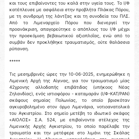
και τους επιβαίνοντες του καλά στην υγεία τους. Το Ι/Φ
κατέπλευσε με ασφάλεια στην προβλήτα Πλάκας Πόρου,
με τη συνδρομή της λάντζας και τη συνοδεία του ΠΛΣ.
Από το Λιμεναρχείο Πόρου που διενεργεί την
προανάκριση, απαγορεύτηκε ο απόπλους του Ι/Φ μέχρι
την προσκόμιση βεβαιωτικού αξιοπλοΐας, ενώ από το
συμβάν δεν προκλήθηκε τραυματισμός, ούτε θαλάσσια
ρύπανση.
*****
Τις μεσημβρινές ώρες την 10-06-2025, ενημερώθηκε η
Λιμενική Αρχή της Αίγινας, για τον τραυματισμό μίας
42χρονης αλλοδαπής επιβάτιδας (υπήκοος Νέας
Ζηλανδίας), ενός ιστιοφόρου - καταμαράν (Ι/Φ-ΚΑΤ/ΡΑΝ)
σκάφους σημαίας Πολωνίας, το οποίο βρισκόταν
αγκυροβολημένο στον όρμο Λιμενάρια, νοτιοανατολικά
του Αγκιστρίου. Στο σημείο μετέβη το ιδιωτικό σκάφος
«ΑΙΟΛΟΣ» Σ.Α. 524, με επιβαίνοντα στέλεχος της
Λιμενικής Αρχής Αγκιστρίου, το οποίο παρέλαβε την
τραυματία και την μετέφερε στο λιμάνι της Σκάλας