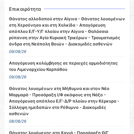
Επικαιρότητα
Θάνατος αλλοδαπού στην Αίγινα - Θάνατος λουομένων
στη Χερσόνησο και στη Χαλκίδα - Απαγόρευση
απόπλου Ε/Γ-Υ/Γ πλοίου στην Αίγινα - Θαλάσσια
ρύπανση στην Αγία Κυριακή Τρικέρων - Τραυματισμός
άνδρα στη Νεάπολη Βοιών - Διακομιδές ασθενών
09/08/26
Απαγόρευση κολύμβησης σε περιοχές αρμοδιότητας
του Λιμεναρχείου Καρπάθου
09/08/26
Θάνατος λουομένων στη Μήθυμνα και στον Νέο
Μαρμαρά - Προσάραξη Ι/Φ σκάφους στη Νάξο -
Απαγόρευση απόπλου Ε/Γ-Δ/Ρ πλοίου στην Κέρκυρα -
Σύλληψη ημεδαπών στο Ρέθυμνο - Διακομιδές
ασθενών
08/08/26
Θάνατος λουόμενης στα Χανιά - Προσάραξη Θ/Γ