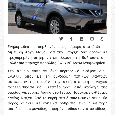
Ενημερώθηκε μεσημβρινές ώρες σήμερα από ιδιώτη, η
Λιμενική Αρχή Νάξου για την ύπαρξη δύο σορών σε
προχωρημένη σήψη, να επιπλέουν στη θάλασσα, στη
θαλάσσια περιοχή παραλίας ¨Φυκιό¨ Κάτω Κουφονησίου.
Στο σημείο έσπευσε ένα περιπολικό σκάφος Λ.Σ.-
ΕΛ.ΑΚΤ, όπου με τη συνδρομή τοπικών λαντζών
μετέφεραν τις σορούς στην ακτή και στη συνέχεια
παρελήφθησαν και μεταφέρθηκαν από στελέχη της
οικείας Λιμενικής Αρχής στο Γενικό Νοσοκομείο-Κέντρο
Υγείας Νάξου. Από τα ευρήματα διαπιστώθηκε ότι η μία
σορός ανήκει σε ενήλικα άνθρωπο ενώ η δεύτερη
μικρότερη σε μέγεθος, παραμένει αδιευκρίνιστου είδους.