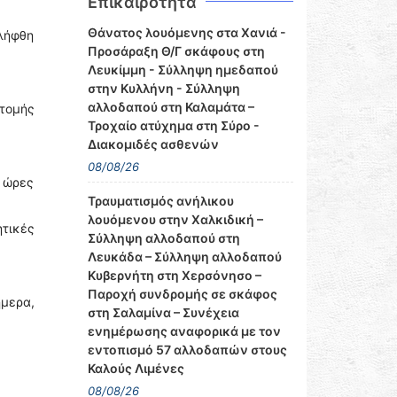
Επικαιρότητα
Θάνατος λουόμενης στα Χανιά -
ελήφθη
Προσάραξη Θ/Γ σκάφους στη
Λευκίμμη - Σύλληψη ημεδαπού
στην Κυλλήνη - Σύλληψη
αλλοδαπού στη Καλαμάτα –
οτομής
Τροχαίο ατύχημα στη Σύρο -
Διακομιδές ασθενών
08/08/26
ς ώρες
Τραυματισμός ανήλικου
λουόμενου στην Χαλκιδική –
ητικές
Σύλληψη αλλοδαπού στη
Λευκάδα – Σύλληψη αλλοδαπού
Κυβερνήτη στη Χερσόνησο –
Παροχή συνδρομής σε σκάφος
ήμερα,
στη Σαλαμίνα – Συνέχεια
ενημέρωσης αναφορικά με τον
εντοπισμό 57 αλλοδαπών στους
Καλούς Λιμένες
08/08/26