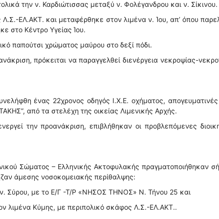
λικά την ν. Καρδιώτισσας μεταξύ ν. Φολέγανδρου και ν. Σίκινου.
.Σ.-ΕΛ.ΑΚΤ. και μεταφέρθηκε στον λιμένα ν. Ίου, απ’ όπου παρ
ε στο Κέντρο Υγείας Ίου.
ικό παπούτσι χρώματος μαύρου στο δεξί πόδι.
οανάκριση, πρόκειται να παραγγελθεί διενέργεια νεκροψίας-νεκρ
υνελήφθη ένας 22χρονος οδηγός Ι.Χ.Ε. οχήματος, απογευματινέ
ΑΚΗΣ”, από τα στελέχη της οικείας Λιμενικής Αρχής.
ενεργεί την προανάκριση, επιβλήθηκαν οι προβλεπόμενες διοικ
ενικού Σώματος – Ελληνικής Ακτοφυλακής πραγματοποιήθηκαν σ
ρηζαν άμεσης νοσοκομειακής περίθαλψης:
 ν. Σύρου, με το Ε/Γ -Τ/Ρ «ΝΗΣΟΣ ΤΗΝΟΣ» Ν. Τήνου 25 και
ον λιμένα Κύμης, με περιπολικό σκάφος Λ.Σ.-ΕΛ.ΑΚΤ..