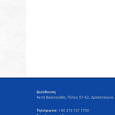
Διεύθυνση
Ακτή Βασιλειάδη, Πύλες Ε1-Ε2, Δραπετσώνα
Τηλέφωνο:
+30 213 137 1700