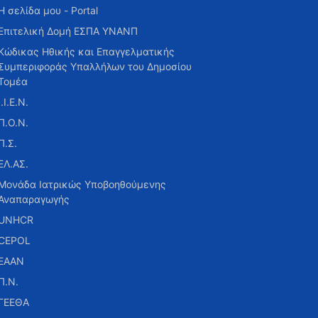
Η σελίδα μου - Portal
Επιτελική Δομή ΕΣΠΑ ΥΝΑΝΠ
Κώδικας Ηθικής και Επαγγελματικής
Συμπεριφοράς Υπαλλήλων του Δημοσίου
Τομέα
Ι.Ι.Ε.Ν.
Π.Ο.Ν.
Π.Σ.
ΕΛ.ΑΣ.
Μονάδα Ιατρικώς Υποβοηθούμενης
Αναπαραγωγής
UNHCR
CEPOL
ΕΑΑΝ
Π.Ν.
ΓΕΕΘΑ