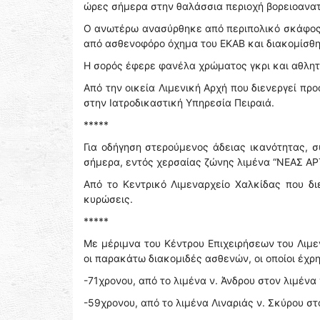
ώρες σήμερα στην θαλάσσια περιοχή βορειοανατο
Ο ανωτέρω ανασύρθηκε από περιπολικό σκάφος Λ
από ασθενοφόρο όχημα του ΕΚΑΒ και διακομίσθηκ
Η σορός έφερε φανέλα χρώματος γκρι και αθλητ
Από την οικεία Λιμενική Αρχή που διενεργεί πρ
στην Ιατροδικαστική Υπηρεσία Πειραιά.
*****
Για οδήγηση στερούμενος άδειας ικανότητας, σ
σήμερα, εντός χερσαίας ζώνης λιμένα “ΝΕΑΣ ΑΡΤ
Από το Κεντρικό Λιμεναρχείο Χαλκίδας που δι
κυρώσεις.
*****
Με μέριμνα του Κέντρου Επιχειρήσεων του Λιμ
οι παρακάτω διακομιδές ασθενών, οι οποίοι έχ
-71χρονου, από το λιμένα ν. Άνδρου στον λιμένα
-59χρονου, από το λιμένα Λιναριάς ν. Σκύρου στ