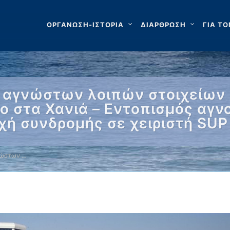
ΟΡΓΑΝΩΣΗ-ΙΣΤΟΡΙΑ
ΔΙΑΡΘΡΩΣΗ
ΓΙΑ ΤΟ
 αγνώστων λοιπών στοιχείων 
ο στα Χανιά – Εντοπισμός αγ
χή συνδρομής σε χειριστή SUP
νώστων …