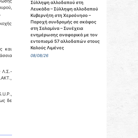
άσωσης
Σύλληψη αλλοδαπού στη
υρού,
Λευκάδα – Σύλληψη αλλοδαπού
.
Κυβερνήτη στη Χερσόνησο –
Παροχή συνδρομής σε σκάφος
ριοχής
στη Σαλαμίνα – Συνέχεια
ενημέρωσης αναφορικά με τον
εντοπισμό 57 αλλοδαπών στους
Καλούς Λιμένες
ς και
άσσια
08/08/26
 Λ.Σ.-
.ΑΚΤ.,
.U.P.,
πως δε