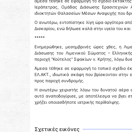
άμεσα τέθηκε σε εφαρμογή το σχέδιο έκτακτης
Ιεράπετρας, Ομάδας Διάσωσης Ερασιτεχνών 
ιδιοκτητών Θαλασσίων Μέσων Αναψυχής που δρασ
Ο ανωτέρω, εντοπίστηκε λίγη ώρα αργότερα από τ
Δισκαρίου, ενώ δήλωσε καλά στην υγεία του και
*****
Ενημερώθηκε, μεσημβρινές ώρες χθες, η Λιμε
Διάσωσης του Λιμενικού Σώματος – Ελληνικής
περιοχή “Κούτελος” Σφακίων ν. Κρήτης, λόγω δ
Άμεσα τέθηκε σε εφαρμογή το τοπικό σχέδιο έκ
ΕΛ.ΑΚΤ., ιδιωτικά σκάφη που βρίσκονταν στην 
προς παροχή συνδρομής.
Η ανωτέρω χειριστής λόγω του δυνατού αέρα σ
αυτό αναποδογύρισε, με αποτέλεσμα να βγει σ
χρήζει οποιασδήποτε ιατρικής περίθαλψης.
Σχετικές εικόνες