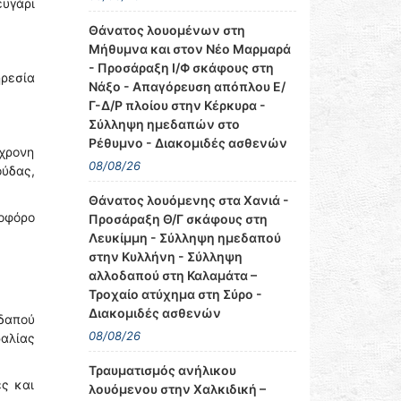
υγάρι
Θάνατος λουομένων στη
Μήθυμνα και στον Νέο Μαρμαρά
- Προσάραξη Ι/Φ σκάφους στη
ηρεσία
Νάξο - Απαγόρευση απόπλου Ε/
Γ-Δ/Ρ πλοίου στην Κέρκυρα -
Σύλληψη ημεδαπών στο
Ρέθυμνο - Διακομιδές ασθενών
χρονη
08/08/26
ούδας,
Θάνατος λουόμενης στα Χανιά -
νοφόρο
Προσάραξη Θ/Γ σκάφους στη
Λευκίμμη - Σύλληψη ημεδαπού
στην Κυλλήνη - Σύλληψη
αλλοδαπού στη Καλαμάτα –
Τροχαίο ατύχημα στη Σύρο -
Διακομιδές ασθενών
δαπού
08/08/26
ραλίας
Τραυματισμός ανήλικου
ες και
λουόμενου στην Χαλκιδική –