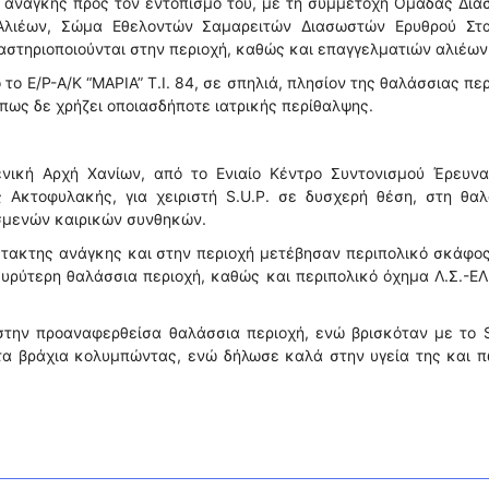
 ανάγκης προς τον εντοπισμό του, με τη συμμετοχή Ομάδας Δι
Αλιέων, Σώμα Εθελοντών Σαμαρειτών Διασωστών Ερυθρού Στα
τηριοποιούνται στην περιοχή, καθώς και επαγγελματιών αλιέων
ο Ε/Ρ-Α/Κ “ΜΑΡΙΑ” Τ.Ι. 84, σε σπηλιά, πλησίον της θαλάσσιας πε
 πως δε χρήζει οποιασδήποτε ιατρικής περίθαλψης.
νική Αρχή Χανίων, από το Ενιαίο Κέντρο Συντονισμού Έρευνα
 Ακτοφυλακής, για χειριστή S.U.P. σε δυσχερή θέση, στη θαλ
υσμενών καιρικών συνθηκών.
τακτης ανάγκης και στην περιοχή μετέβησαν περιπολικό σκάφος
ευρύτερη θαλάσσια περιοχή, καθώς και περιπολικό όχημα Λ.Σ.-ΕΛ
την προαναφερθείσα θαλάσσια περιοχή, ενώ βρισκόταν με το S
τα βράχια κολυμπώντας, ενώ δήλωσε καλά στην υγεία της και 