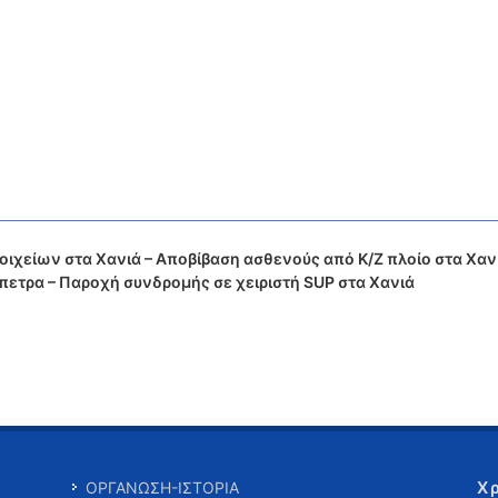
χείων στα Χανιά – Αποβίβαση ασθενούς από Κ/Ζ πλοίο στα Χανι
ετρα – Παροχή συνδρομής σε χειριστή SUP στα Χανιά
Χ
ΟΡΓΑΝΩΣΗ-ΙΣΤΟΡΙΑ