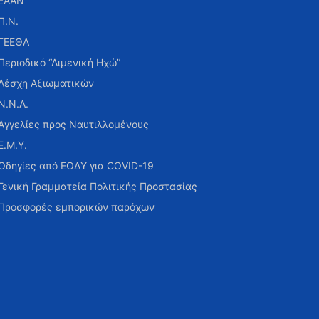
ΕΑΑΝ
Π.Ν.
ΓΕΕΘΑ
Περιοδικό “Λιμενική Ηχώ”
Λέσχη Αξιωματικών
Ν.Ν.Α.
Αγγελίες προς Ναυτιλλομένους
Ε.Μ.Υ.
Οδηγίες από ΕΟΔΥ για COVID-19
Γενική Γραμματεία Πολιτικής Προστασίας
Προσφορές εμπορικών παρόχων