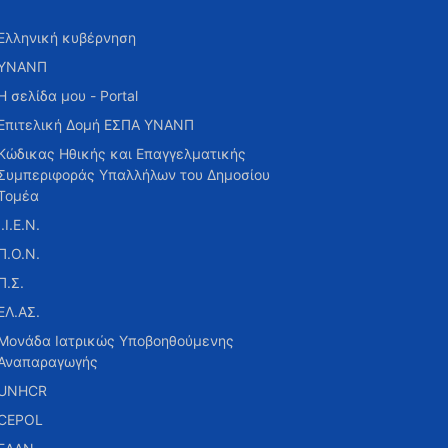
Ελληνική κυβέρνηση
ΥΝΑΝΠ
Η σελίδα μου - Portal
Επιτελική Δομή ΕΣΠΑ ΥΝΑΝΠ
Κώδικας Ηθικής και Επαγγελματικής
Συμπεριφοράς Υπαλλήλων του Δημοσίου
Τομέα
Ι.Ι.Ε.Ν.
Π.Ο.Ν.
Π.Σ.
ΕΛ.ΑΣ.
Μονάδα Ιατρικώς Υποβοηθούμενης
Αναπαραγωγής
UNHCR
CEPOL