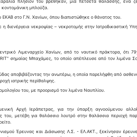
παραλία πλησίον του βρέθηκαν, μια πετσέτα θαλάσσης, ένα ζε
α κοντομάνικη μπλούζα.
ΕΚΑΒ στο Γ.Ν. Χανίων, όπου διαπιστώθηκε ο θάνατος του.
 η διενέργεια νεκροψίας – νεκροτομής στην Ιατροδικαστική Υπ
εντρικό Λιμεναρχείο Χανίων, από το ναυτικό πράκτορα, ότι 79
PIRIT'' σημαίας Μπαχάμες, το οποίο απέπλευσε από τον λιμένα Σ
ούδας αποβιβάζοντας την ανωτέρω, η οποία παρελήφθη από ασθε
αροχή ιατρικής περίθαλψης.
ρομολογίου του, με προορισμό τον λιμένα Ναυπλίου.
μενική Αρχή Ιεράπετρας, για την ύπαρξη αγνοούμενου αλλο
ς του, μετέβη για θαλάσσιο λουτρό στην θαλάσσια περιοχή πα
οείτο.
νισμού Έρευνας και Διάσωσης Λ.Σ. - ΕΛ.ΑΚΤ., ξεκίνησαν έρευν