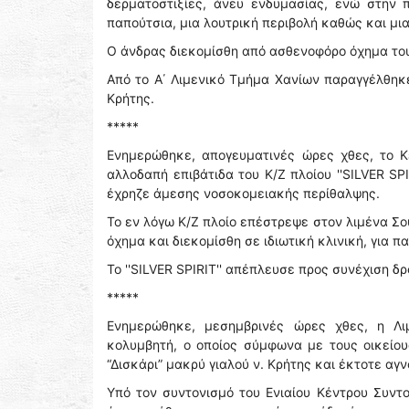
δερματοστιξίες, άνευ ενδυμασίας, ενώ στην 
παπούτσια, μια λουτρική περιβολή καθώς και μι
Ο άνδρας διεκομίσθη από ασθενοφόρο όχημα του 
Από το Α΄ Λιμενικό Τμήμα Χανίων παραγγέλθηκε
Κρήτης.
*****
Ενημερώθηκε, απογευματινές ώρες χθες, το Κ
αλλοδαπή επιβάτιδα του Κ/Ζ πλοίου ''SILVER S
έχρηζε άμεσης νοσοκομειακής περίθαλψης.
Το εν λόγω Κ/Ζ πλοίο επέστρεψε στον λιμένα Σ
όχημα και διεκομίσθη σε ιδιωτική κλινική, για π
Το ''SILVER SPIRIT'' απέπλευσε προς συνέχιση δ
*****
Ενημερώθηκε, μεσημβρινές ώρες χθες, η Λι
κολυμβητή, ο οποίος σύμφωνα με τους οικείου
“Δισκάρι” μακρύ γιαλού ν. Κρήτης και έκτοτε αγν
Υπό τον συντονισμό του Ενιαίου Κέντρου Συντο