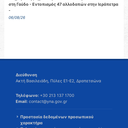
στη Γαύδο - Εντοπισμός 47 αλλοδαπών στην Ιεράπετρα
-
06/08/26
Διεύθυνση
Ακτή Βασιλειάδη, Πύλες Ε1-Ε2, Δραπετσώνα
Τηλέφωνο:
+30 213 137 1700
Email:
contact@yna.gov.gr
Προστασία δεδομένων προσωπικού
χαρακτήρα