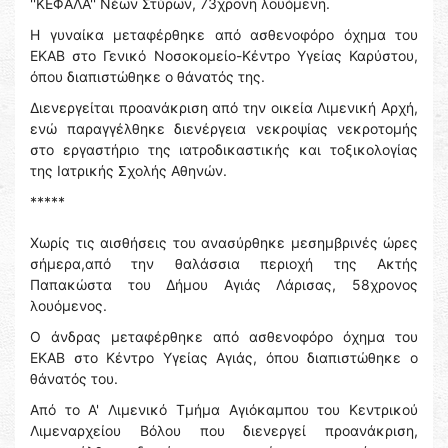
''ΚΕΦΑΛΑ'' Νέων Στύρων, 73χρονη λουόμενη.
Η γυναίκα μεταφέρθηκε από ασθενοφόρο όχημα του
ΕΚΑΒ στο Γενικό Νοσοκομείο-Κέντρο Υγείας Καρύστου,
όπου διαπιστώθηκε ο θάνατός της.
Διενεργείται προανάκριση από την οικεία Λιμενική Αρχή,
ενώ παραγγέλθηκε διενέργεια νεκροψίας νεκροτομής
στο εργαστήριο της ιατροδικαστικής και τοξικολογίας
της Ιατρικής Σχολής Αθηνών.
*****
Χωρίς τις αισθήσεις του ανασύρθηκε μεσημβρινές ώρες
σήμερα,από την θαλάσσια περιοχή της Ακτής
Παπακώστα του Δήμου Αγιάς Λάρισας, 58χρονος
λουόμενος.
Ο άνδρας μεταφέρθηκε από ασθενοφόρο όχημα του
ΕΚΑΒ στο Κέντρο Υγείας Αγιάς, όπου διαπιστώθηκε ο
θάνατός του.
Από το Α' Λιμενικό Τμήμα Αγιόκαμπου του Κεντρικού
Λιμεναρχείου Βόλου που διενεργεί προανάκριση,