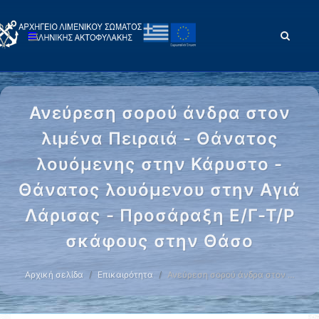
Ανεύρεση σορού άνδρα στον
λιμένα Πειραιά - Θάνατος
λουόμενης στην Κάρυστο -
Θάνατος λουόμενου στην Αγιά
Λάρισας - Προσάραξη Ε/Γ-Τ/Ρ
σκάφους στην Θάσο
Αρχική σελίδα
Επικαιρότητα
Ανεύρεση σορού άνδρα στον …