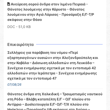
Ανεύρεση σορού άνδρα στον λιμένα Πειραιά -
Θάνατος λουόμενης στην Κάρυστο - Θάνατος
λουόμενου στην Αγιά Λάρισας - Προσάραξη Ε/Γ-Τ/Ρ
σκάφους στην Θάσο
DOC
- 51,0 KB
Επικαιρότητα
Συλλήψεις για παράβαση του νόμου «Περί
εξαρτησιογόνων ουσιών» στην Αλεξανδρούπολη και
στην Καβάλα – Διάσωση αλλοδαπών στη Λευκάδα –
Συνέχεια ενημέρωσης σχετικά με τον εντοπισμό 42
αλλοδαπών στην Ιεράπετρα - Συνέχεια ενημέρωσης
σχετικά με τον εντοπισμό 47
07/08/26
Θάνατος άνδρα στη Χαλκιδική – Τραυματισμός ναυτικού
στη Ρόδο – Βλάβη καταπέλτη Ε/Γ – Ο/Γ πλοίου στο
Αντίρριο – Δυσλειτουργία Ε/Γ-Ο/Γ-Τ/Χ πλοίου στο
Ηράκλειο – Προσάραξη Ι/Φ σκάφους στο Λαύριο –