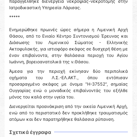
παραγγέλθηκε διενέργεια νεκροψίας-νεκροτομής στην
Ιατροδικαστική Υπηρεσία Λάρισας.
*****
Ενημερώθηκε πρωινές ώρες σήμερα η Λιμενική Αρχή
Θάσου, από το Ενιαίο Κέντρο Συντονισμού Έρευνας και
Διάσωσης του Λιμενικού Σώματος - Ελληνικής
Ακτοφυλακής, για ιστιοφόρο σκάφος σε δυσχερή θέση με
έναν επιβαίνοντα, στην θαλάσσια περιοχή του Αγίου
Ιωάννη, βορειοανατολικά της ν.Θάσου.
Άμεσα για την περιοχή εκίνησαν δύο περιπολικά
οχήματα του Λ.Σ.-ΕΛ.ΑΚΤ., όπου εντόπισαν
προσαραγμένο σκάφος με όνομα ''Η-37552'', σημαίας
Ουγγαρίας ενώ ο μοναδικός επιβαίνοντάς του εξήλθε
μόνος του καλά στην υγεία του.
Διενεργείται προανάκριση από την οικεία Λιμενική Αρχή,
ενώ από το περιστατικό δεν προκλήθηκε τραυματισμός
ατόμων και δεν παρατηρήθηκε θαλάσσια ρύπανση.
Σχετικά έγγραφα