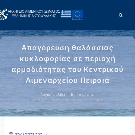
Απαγόρευση θαλάσσιας
κυκλοφορίας σε περιοχή
αρμοδιότητας του Κεντρικού
Λιμεναρχείου Πειραιά
Αρχική σελίδα
Επικαιρότητα
Απαγόρευση θαλάσσιας κυκλοφορίας σε …
02/02/2023 7:07 μμ.