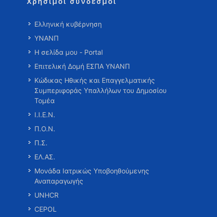
Χρήσιμοι σύνδεσμοι
Ελληνική κυβέρνηση
ΥΝΑΝΠ
Η σελίδα μου - Portal
Επιτελική Δομή ΕΣΠΑ ΥΝΑΝΠ
Κώδικας Ηθικής και Επαγγελματικής
Συμπεριφοράς Υπαλλήλων του Δημοσίου
Τομέα
Ι.Ι.Ε.Ν.
Π.Ο.Ν.
Π.Σ.
ΕΛ.ΑΣ.
Μονάδα Ιατρικώς Υποβοηθούμενης
Αναπαραγωγής
UNHCR
CEPOL