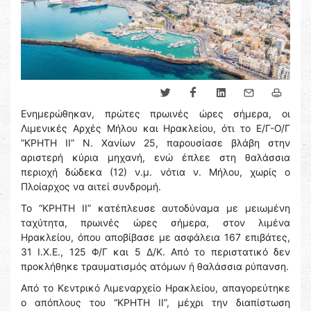
Ενημερώθηκαν, πρώτες πρωινές ώρες σήμερα, οι
Λιμενικές Αρχές Μήλου και Ηρακλείου, ότι το Ε/Γ-Ο/Γ
“ΚΡΗΤΗ ΙΙ” Ν. Χανίων 25, παρουσίασε βλάβη στην
αριστερή κύρια μηχανή, ενώ έπλεε στη θαλάσσια
περιοχή δώδεκα (12) ν.μ. νότια ν. Μήλου, χωρίς ο
Πλοίαρχος να αιτεί συνδρομή.
Το “ΚΡΗΤΗ ΙΙ” κατέπλευσε αυτοδύναμα με μειωμένη
ταχύτητα, πρωινές ώρες σήμερα, στον λιμένα
Ηρακλείου, όπου αποβίβασε με ασφάλεια 167 επιβάτες,
31 Ι.Χ.Ε., 125 Φ/Γ και 5 Δ/Κ. Από το περιστατικό δεν
προκλήθηκε τραυματισμός ατόμων ή θαλάσσια ρύπανση.
Από το Κεντρικό Λιμεναρχείο Ηρακλείου, απαγορεύτηκε
ο απόπλους του “ΚΡΗΤΗ ΙΙ”, μέχρι την διαπίστωση