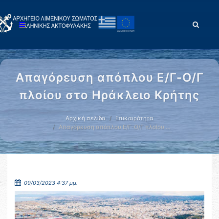
Απαγόρευση απόπλου Ε/Γ-Ο/Γ
πλοίου στο Ηράκλειο Κρήτης
Αρχική σελίδα
Επικαιρότητα
Απαγόρευση απόπλου Ε/Γ-Ο/Γ πλοίου …
09/03/2023 4:37 μμ.