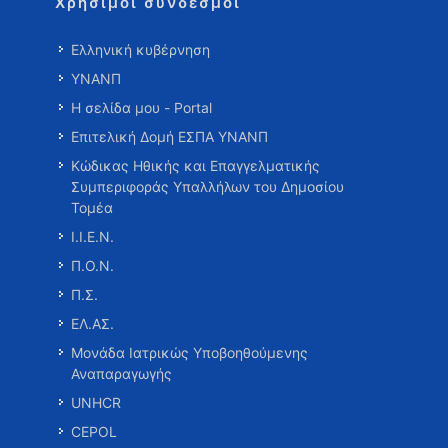
Χρήσιμοι σύνδεσμοι
Ελληνική κυβέρνηση
ΥΝΑΝΠ
Η σελίδα μου - Portal
Επιτελική Δομή ΕΣΠΑ ΥΝΑΝΠ
Κώδικας Ηθικής και Επαγγελματικής
Συμπεριφοράς Υπαλλήλων του Δημοσίου
Τομέα
Ι.Ι.Ε.Ν.
Π.Ο.Ν.
Π.Σ.
ΕΛ.ΑΣ.
Μονάδα Ιατρικώς Υποβοηθούμενης
Αναπαραγωγής
UNHCR
CEPOL