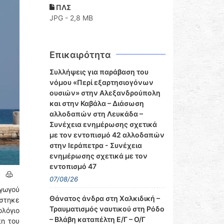
ΠΛΣ
JPG - 2,8 MB
Επικαιρότητα
Συλλήψεις για παράβαση του
νόμου «Περί εξαρτησιογόνων
ουσιών» στην Αλεξανδρούπολη
και στην Καβάλα – Διάσωση
αλλοδαπών στη Λευκάδα –
Συνέχεια ενημέρωσης σχετικά
με τον εντοπισμό 42 αλλοδαπών
στην Ιεράπετρα - Συνέχεια
ενημέρωσης σχετικά με τον
εντοπισμό 47
07/08/26
αγωγού
Θάνατος άνδρα στη Χαλκιδική –
στηκε
Τραυματισμός ναυτικού στη Ρόδο
λόγιο
– Βλάβη καταπέλτη Ε/Γ – Ο/Γ
πη του