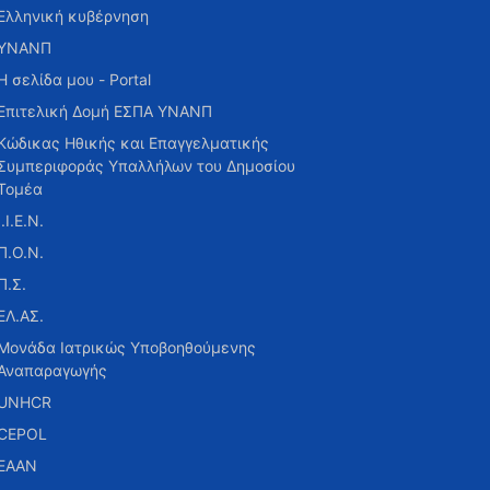
Ελληνική κυβέρνηση
ΥΝΑΝΠ
Η σελίδα μου - Portal
Επιτελική Δομή ΕΣΠΑ ΥΝΑΝΠ
Κώδικας Ηθικής και Επαγγελματικής
Συμπεριφοράς Υπαλλήλων του Δημοσίου
Τομέα
Ι.Ι.Ε.Ν.
Π.Ο.Ν.
Π.Σ.
ΕΛ.ΑΣ.
Μονάδα Ιατρικώς Υποβοηθούμενης
Αναπαραγωγής
UNHCR
CEPOL
ΕΑΑΝ