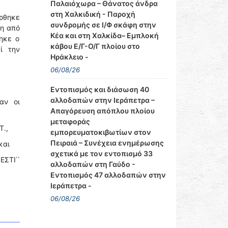
Παλαιόχωρα – Θάνατος άνδρα
στη Χαλκιδική - Παροχή
ρθηκε
συνδρομής σε Ι/Φ σκάφη στην
θη από
Κέα και στη Χαλκίδα– Εμπλοκή
ηκε ο
κάβου Ε/Γ-Ο/Γ πλοίου στο
ί την
Ηράκλειο -
06/08/26
Εντοπισμός και διάσωση 40
αλλοδαπών στην Ιεράπετρα –
αν οι
Απαγόρευση απόπλου πλοίου
μεταφοράς
Τ.,
εμπορευματοκιβωτίων στον
Πειραιά – Συνέχεια ενημέρωσης
και
σχετικά με τον εντοπισμό 33
ΕΣΤΙ΄΄
αλλοδαπών στη Γαύδο -
Εντοπισμός 47 αλλοδαπών στην
Ιεράπετρα -
06/08/26