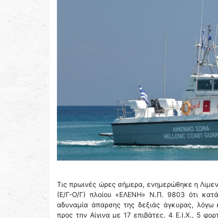
Τις πρωινές ώρες σήμερα, ενημερώθηκε η Λιμεν
(Ε/Γ-Ο/Γ) πλοίου «ΕΛΕΝΗ» N.Π. 9803 ότι κατ
αδυναμία άπαρσης της δεξιάς άγκυρας, λόγω 
προς την Αίγινα με 17 επιβάτες, 4 Ε.Ι.Χ., 5 φ