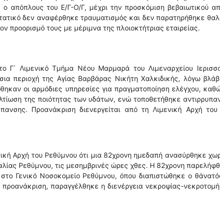
 ο απόπλους του Ε/Γ-Ο/Γ, μέχρι την προσκόμιση βεβαιωτικού α
στατικό δεν αναφέρθηκε τραυματισμός και δεν παρατηρήθηκε θα
ν προορισμό τους με μέριμνα της πλοιοκτήτριας εταιρείας.
ο Γ΄ Λιμενικό Τμήμα Νέου Μαρμαρά του Λιμεναρχείου Ιερισσο
σια περιοχή της Αγίας Βαρβάρας Νικήτη Χαλκιδικής, λόγω βλά
θηκαν οι αρμόδιες υπηρεσίες για πραγματοποίηση ελέγχου, καθ
λτίωση της ποιότητας των υδάτων, ενώ τοποθετήθηκε αντιρρυπα
πανσης. Προανάκριση διενεργείται από τη Λιμενική Αρχή του
ική Αρχή του Ρεθύμνου ότι μια 82χρονη ημεδαπή ανασύρθηκε χωρ
ραλίας Ρεθύμνου, τις μεσημβρινές ώρες χθες. Η 82χρονη παρελήφ
στο Γενικό Νοσοκομείο Ρεθύμνου, όπου διαπιστώθηκε ο θάνατό
ν προανάκριση, παραγγέλθηκε η διενέργεια νεκροψίας-νεκροτομ