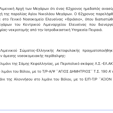
 Λιμενική Αρχή των Μεγάρων ότι ένας 62χρονος ημεδαπός ανασύ
οχή της παραλίας Αγίου Νικολάου Μεγάρων. Ο 62χρονος παρελήφ
 στο Γενικό Νοσοκομείο Ελευσίνας «Θριάσιο», όπου διαπιστώθ
γάρων του Κεντρικού Λιμεναρχείου Ελευσίνας που διενεργε
ψίας-νεκροτομής από την Ιατροδικαστική Υπηρεσία Πειραιά.
Λιμενικού Σώματος-Ελληνικής Ακτοφυλακής πραγματοποιήθηκ
αν άμεσης νοσοκομειακής περίθαλψης:
 λιμάνι της Σάμης Κεφαλληνίας, με Περιπολικό σκάφος Λ.Σ.-ΕΛ.ΑΚ
λιμάνι του Βόλου, με το Τ/Ρ-Α/Ψ ΄΄ΑΓΙΟΣ ΔΗΜΗΤΡΙΟΣ΄΄ Τ.Σ. 190 Α’ 
νι της Αλοννήσου στο λιμάνι του Βόλου, με το Ε/Π-Τ/Ρ ΄΄ΑΞΙΟΝ 