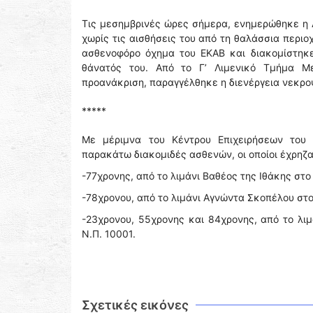
Τις μεσημβρινές ώρες σήμερα, ενημερώθηκε η
χωρίς τις αισθήσεις του από τη θαλάσσια περι
ασθενοφόρο όχημα του ΕΚΑΒ και διακομίστηκε
θάνατός του. Από το Γ’ Λιμενικό Τμήμα Με
προανάκριση, παραγγέλθηκε η διενέργεια νεκρο
*****
Με μέριμνα του Κέντρου Επιχειρήσεων του 
παρακάτω διακομιδές ασθενών, οι οποίοι έχρηζ
-77χρονης, από το λιμάνι Βαθέος της Ιθάκης στο
-78χρονου, από το λιμάνι Αγνώντα Σκοπέλου στο 
-23χρονου, 55χρονης και 84χρονης, από το λιμά
Ν.Π. 10001.
Σχετικές εικόνες