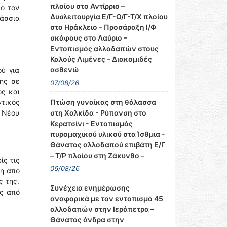
πλοίου στο Αντίρριο –
πό τον
Δυσλειτουργία Ε/Γ-Ο/Γ-Τ/Χ πλοίου
λάσσια
στο Ηράκλειο – Προσάραξη Ι/Φ
σκάφους στο Λαύριο –
Εντοπισμός αλλοδαπών στους
Καλούς Λιμένες – Διακομιδές
ασθενώ
ύ για
βης σε
07/08/26
ώς και
Πτώση γυναίκας στη θάλασσα
ντικός
στη Χαλκίδα - Ρύπανση στο
 Νέου
Κερατσίνι - Εντοπισμός
πυρομαχικού υλικού στα Ίσθμια -
Θάνατος αλλοδαπού επιβάτη Ε/Γ
– Τ/Ρ πλοίου στη Ζάκυνθο –
ίς τις
06/08/26
θη από
ς της.
Συνέχεια ενημέρωσης
ής από
αναφορικά με τον εντοπισμό 45
αλλοδαπών στην Ιεράπετρα –
Θάνατος άνδρα στην