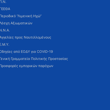
Π.Ν.
ΓΕΕΘΑ
Περιοδικό “Λιμενική Ηχώ”
Λέσχη Αξιωματικών
Ν.Ν.Α.
Αγγελίες προς Ναυτιλλομένους
Ε.Μ.Υ.
Οδηγίες από ΕΟΔΥ για COVID-19
Γενική Γραμματεία Πολιτικής Προστασίας
Προσφορές εμπορικών παρόχων