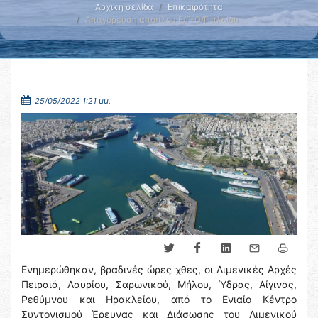
Αρχική σελίδα
Επικαιρότητα
Απαγόρευση απόπλου Ε/Γ-Ο/Γ πλοίου …
25/05/2022 1:21 μμ.
Ενημερώθηκαν, βραδινές ώρες χθες, οι Λιμενικές Αρχές
Πειραιά, Λαυρίου, Σαρωνικού, Μήλου, Ύδρας, Αίγινας,
Ρεθύμνου και Ηρακλείου, από το Ενιαίο Κέντρο
Συντονισμού Έρευνας και Διάσωσης του Λιμενικού