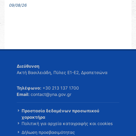
09/08/26
Διεύθυνση
Ακτή Βασιλειάδη, Πύλες Ε1-Ε2, Δραπετσώνα
Τηλέφωνο:
+30 213 137 1700
Email:
contact@yna.gov.gr
Προστασία δεδομένων προσωπικού
χαρακτήρα
Πολιτική για αρχεία καταγραφής και cookies
Δήλωση προσβασιμότητας