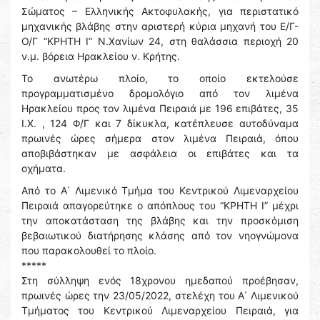
Σώματος – Ελληνικής Ακτοφυλακής, για περιστατικό
μηχανικής βλάβης στην αριστερή κύρια μηχανή του Ε/Γ-
Ο/Γ “ΚΡΗΤΗ Ι” Ν.Χανίων 24, στη θαλάσσια περιοχή 20
ν.μ. βόρεια Ηρακλείου ν. Κρήτης.
Το ανωτέρω πλοίο, το οποίο εκτελούσε
προγραμματισμένο δρομολόγιο από τον λιμένα
Ηρακλείου προς τον λιμένα Πειραιά με 196 επιβάτες, 35
Ι.Χ. , 124 Φ/Γ και 7 δίκυκλα, κατέπλευσε αυτοδύναμα
πρωινές ώρες σήμερα στον λιμένα Πειραιά, όπου
αποβιβάστηκαν με ασφάλεια οι επιβάτες και τα
οχήματα.
Από το Α΄ Λιμενικό Τμήμα του Κεντρικού Λιμεναρχείου
Πειραιά απαγορεύτηκε ο απόπλους του “ΚΡΗΤΗ Ι” μέχρι
την αποκατάσταση της βλάβης και την προσκόμιση
βεβαιωτικού διατήρησης κλάσης από τον νηογνώμονα
που παρακολουθεί το πλοίο.
*****
Στη σύλληψη ενός 18χρονου ημεδαπού προέβησαν,
πρωινές ώρες την 23/05/2022, στελέχη του Α΄ Λιμενικού
Τμήματος του Κεντρικού Λιμεναρχείου Πειραιά, για