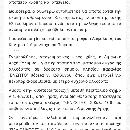
απόπειρα κλοπής και απείθεια.
Ειδικότερα, ο ανωτέρω εντοπίστηκε να αποπειράται την
κλοπή σταθμευμένου Ι.Χ.Ε. οχήματος, πλησίον της πύλης
Ε2 του λιμένα Πειραιά, ενώ κατά τη σύλληψή του από τα
ανωτέρω στελέχη προέβαλε αντίσταση.
Προανάκριση διενεργείται από το Γραφείο Ασφαλείας του
Κεντρικού Λιμεναρχείου Πειραιά.
*****
Ενημερώθηκε, απογευματινές ώρες χθες, η Λιμενική
Αρχή Καλύμνου, για περιστατικό τραυματισμού 46χρονης
αλλοδαπής σε δύσβατο σημείο, πλησίον παραλίας
“ΒΥΖΩΤΟ” βόρεια ν. Καλύμνου, όπου είχε μεταβεί για
πεζοπορία-ορειβασία, με έτερο 46χρονο αλλοδαπό.
Άμεσα στην ανωτέρω περιοχή μετέβη περιπολικό όχημα
Λ.Σ.-ΕΛ.ΑΚΤ., από ξηράς, ενώ δια θαλάσσης προσέγγισε
το ερασιτεχνικό σκάφος “ΞΕΝΥΧΤΗΣ” Σ.Καλ. 166, με
επιβαίνοντα στέλεχος της οικείας Λιμενικής Αρχής.
Οι ανωτέρω αλλοδαποί περισυνελέγησαν και
μεταφέρθηκαν με ασφάλεια στην παραλιακή περιοχή
“ΠΑΛΙΟΝΗΣΟΣ” ν. Καλύμνου, από όπου παρελήφθησαν