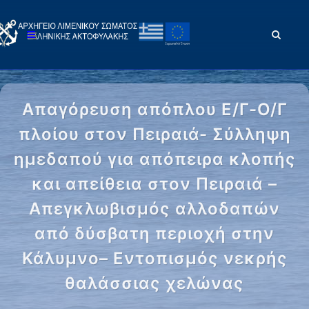
Απαγόρευση απόπλου Ε/Γ-Ο/Γ
πλοίου στον Πειραιά- Σύλληψη
ημεδαπού για απόπειρα κλοπής
και απείθεια στον Πειραιά –
Απεγκλωβισμός αλλοδαπών
από δύσβατη περιοχή στην
Κάλυμνο– Εντοπισμός νεκρής
θαλάσσιας χελώνας