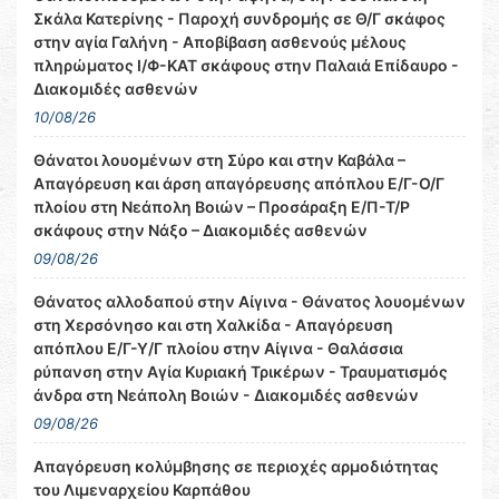
Σκάλα Κατερίνης - Παροχή συνδρομής σε Θ/Γ σκάφος
στην αγία Γαλήνη - Αποβίβαση ασθενούς μέλους
πληρώματος Ι/Φ-ΚΑΤ σκάφους στην Παλαιά Επίδαυρο -
Διακομιδές ασθενών
10/08/26
Θάνατοι λουομένων στη Σύρο και στην Καβάλα –
Απαγόρευση και άρση απαγόρευσης απόπλου Ε/Γ-Ο/Γ
πλοίου στη Νεάπολη Βοιών – Προσάραξη Ε/Π-Τ/Ρ
σκάφους στην Νάξο – Διακομιδές ασθενών
09/08/26
Θάνατος αλλοδαπού στην Αίγινα - Θάνατος λουομένων
στη Χερσόνησο και στη Χαλκίδα - Απαγόρευση
απόπλου Ε/Γ-Υ/Γ πλοίου στην Αίγινα - Θαλάσσια
ρύπανση στην Αγία Κυριακή Τρικέρων - Τραυματισμός
άνδρα στη Νεάπολη Βοιών - Διακομιδές ασθενών
09/08/26
Απαγόρευση κολύμβησης σε περιοχές αρμοδιότητας
του Λιμεναρχείου Καρπάθου