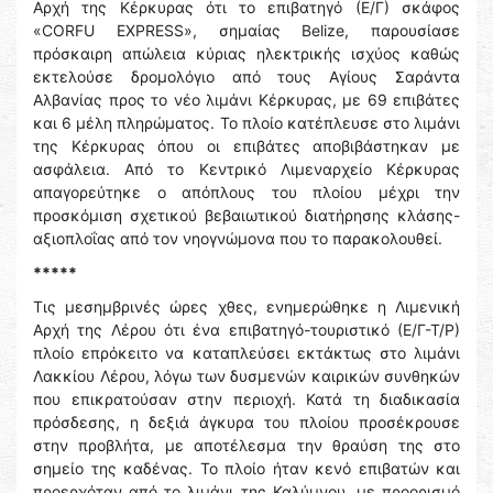
Αρχή της Κέρκυρας ότι το επιβατηγό (Ε/Γ) σκάφος
«CORFU EXPRESS», σημαίας Belize, παρουσίασε
πρόσκαιρη απώλεια κύριας ηλεκτρικής ισχύος καθώς
εκτελούσε δρομολόγιο από τους Αγίους Σαράντα
Αλβανίας προς το νέο λιμάνι Κέρκυρας, με 69 επιβάτες
και 6 μέλη πληρώματος. Το πλοίο κατέπλευσε στο λιμάνι
της Κέρκυρας όπου οι επιβάτες αποβιβάστηκαν με
ασφάλεια. Από το Κεντρικό Λιμεναρχείο Κέρκυρας
απαγορεύτηκε ο απόπλους του πλοίου μέχρι την
προσκόμιση σχετικού βεβαιωτικού διατήρησης κλάσης-
αξιοπλοΐας από τον νηογνώμονα που το παρακολουθεί.
*****
Τις μεσημβρινές ώρες χθες, ενημερώθηκε η Λιμενική
Αρχή της Λέρου ότι ένα επιβατηγό-τουριστικό (Ε/Γ-Τ/Ρ)
πλοίο επρόκειτο να καταπλεύσει εκτάκτως στο λιμάνι
Λακκίου Λέρου, λόγω των δυσμενών καιρικών συνθηκών
που επικρατούσαν στην περιοχή. Κατά τη διαδικασία
πρόσδεσης, η δεξιά άγκυρα του πλοίου προσέκρουσε
στην προβλήτα, με αποτέλεσμα την θραύση της στο
σημείο της καδένας. Το πλοίο ήταν κενό επιβατών και
προερχόταν από το λιμάνι της Καλύμνου, με προορισμό