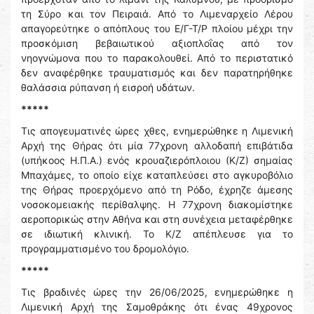
τη Σύρο και τον Πειραιά. Από το Λιμεναρχείο Λέρου
απαγορεύτηκε ο απόπλους του Ε/Γ-Τ/Ρ πλοίου μέχρι την
προσκόμιση βεβαιωτικού αξιοπλοΐας από τον
νηογνώμονα που το παρακολουθεί. Από το περιστατικό
δεν αναφέρθηκε τραυματισμός και δεν παρατηρήθηκε
θαλάσσια ρύπανση ή εισροή υδάτων.
*****
Τις απογευματινές ώρες χθες, ενημερώθηκε η Λιμενική
Αρχή της Θήρας ότι μία 77χρονη αλλοδαπή επιβάτιδα
(υπήκοος Η.Π.Α.) ενός κρουαζιερόπλοιου (Κ/Ζ) σημαίας
Μπαχάμες, το οποίο είχε καταπλεύσει στο αγκυροβόλιο
της Θήρας προερχόμενο από τη Ρόδο, έχρηζε άμεσης
νοσοκομειακής περίθαλψης. Η 77χρονη διακομίστηκε
αεροπορικώς στην Αθήνα και στη συνέχεια μεταφέρθηκε
σε ιδιωτική κλινική. Το Κ/Ζ απέπλευσε για το
προγραμματισμένο του δρομολόγιο.
*****
Τις βραδινές ώρες την 26/06/2025, ενημερώθηκε η
Λιμενική Αρχή της Σαμοθράκης ότι ένας 49χρονος