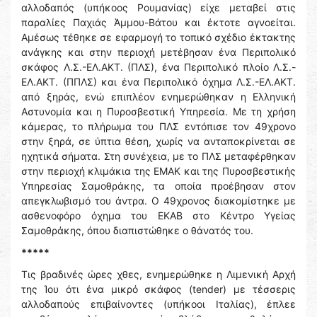
αλλοδαπός (υπήκοος Ρουμανίας) είχε μεταβεί στις
παραλίες Παχιάς Άμμου-Βάτου και έκτοτε αγνοείται.
Αμέσως τέθηκε σε εφαρμογή το τοπικό σχέδιο έκτακτης
ανάγκης και στην περιοχή μετέβησαν ένα Περιπολικό
σκάφος Λ.Σ.-ΕΛ.ΑΚΤ. (ΠΛΣ), ένα Περιπολικό πλοίο Λ.Σ.-
ΕΛ.ΑΚΤ. (ΠΠΛΣ) και ένα Περιπολικό όχημα Λ.Σ.-ΕΛ.ΑΚΤ.
από ξηράς, ενώ επιπλέον ενημερώθηκαν η Ελληνική
Αστυνομία και η Πυροσβεστική Υπηρεσία. Με τη χρήση
κάμερας, το πλήρωμα του ΠΛΣ εντόπισε τον 49χρονο
στην ξηρά, σε ύπτια θέση, χωρίς να ανταποκρίνεται σε
ηχητικά σήματα. Στη συνέχεια, με το ΠΛΣ μεταφέρθηκαν
στην περιοχή κλιμάκια της ΕΜΑΚ και της Πυροσβεστικής
Υπηρεσίας Σαμοθράκης, τα οποία προέβησαν στον
απεγκλωβισμό του άντρα. Ο 49χρονος διακομίστηκε με
ασθενοφόρο όχημα του ΕΚΑΒ στο Κέντρο Υγείας
Σαμοθράκης, όπου διαπιστώθηκε ο θάνατός του.
*****
Τις βραδινές ώρες χθες, ενημερώθηκε η Λιμενική Αρχή
της Ίου ότι ένα μικρό σκάφος (tender) με τέσσερις
αλλοδαπούς επιβαίνοντες (υπήκοοι Ιταλίας), έπλεε