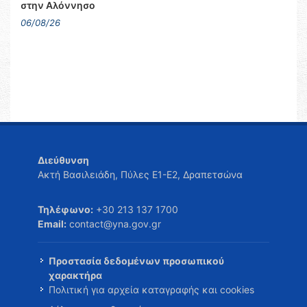
στην Αλόννησο
06/08/26
Διεύθυνση
Ακτή Βασιλειάδη, Πύλες Ε1-Ε2, Δραπετσώνα
Τηλέφωνο:
+30 213 137 1700
Email:
contact@yna.gov.gr
Προστασία δεδομένων προσωπικού
χαρακτήρα
Πολιτική για αρχεία καταγραφής και cookies