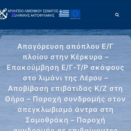
Απαγόρευση απόπλου Ε/Γ
πλοίου στην Κέρκυρα –
Επακούμβηση Ε/Γ-Τ/Ρ σκάφους
στο λιμάνι της Λέρου –
Αποβίβαση επιβάτιδας Κ/Ζ στη
Θήρα – Παροχή συνδρομής στον
απεγκλωβισμό άντρα στη
Σαμοθράκη – Παροχή
συνδρομής σε επιβαίνοντες