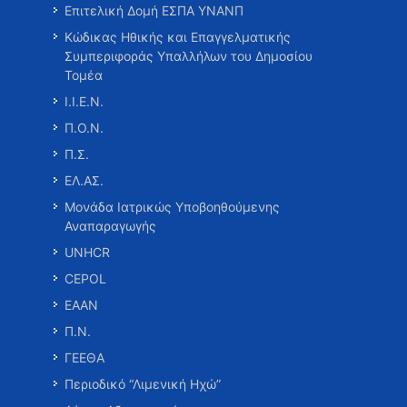
Επιτελική Δομή ΕΣΠΑ ΥΝΑΝΠ
Κώδικας Ηθικής και Επαγγελματικής
Συμπεριφοράς Υπαλλήλων του Δημοσίου
Τομέα
Ι.Ι.Ε.Ν.
Π.Ο.Ν.
Π.Σ.
ΕΛ.ΑΣ.
Μονάδα Ιατρικώς Υποβοηθούμενης
Αναπαραγωγής
UNHCR
CEPOL
ΕΑΑΝ
Π.Ν.
ΓΕΕΘΑ
Περιοδικό “Λιμενική Ηχώ”