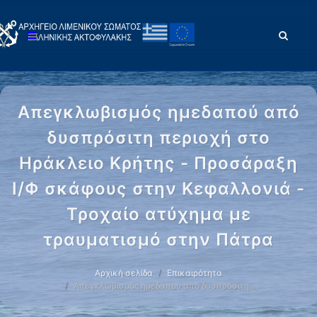
Απεγκλωβισμός ημεδαπού από
δυσπρόσιτη περιοχή στο
Ηράκλειο Κρήτης - Προσάραξη
Ι/Φ σκάφους στην Κεφαλλονιά -
Τροχαίο ατύχημα με
τραυματισμό στην Πάτρα
Αρχική σελίδα
Επικαιρότητα
Απεγκλωβισμός ημεδαπού από δυσπρόσιτη …