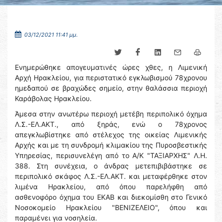
03/12/2021 11:41 μμ.
Ενημερώθηκε απογευματινές ώρες χθες, η Λιμενική
Αρχή Ηρακλείου, για περιστατικό εγκλωβισμού 78χρονου
ημεδαπού σε βραχώδες σημείο, στην θαλάσσια περιοχή
Καράβολας Ηρακλείου.
Άμεσα στην ανωτέρω περιοχή μετέβη περιπολικό όχημα
Λ.Σ.-ΕΛ.ΑΚΤ., από ξηράς, ενώ ο 78χρονος
απεγκλωβίστηκε από στέλεχος της οικείας Λιμενικής
Αρχής και με τη συνδρομή κλιμακίου της Πυροσβεστικής
Υπηρεσίας, περισυνελέγη από το Α/Κ "ΤΑΞΙΑΡΧΗΣ" Λ.Η.
388. Στη συνέχεια, ο άνδρας μετεπιβιβάστηκε σε
περιπολικό σκάφος Λ.Σ.-ΕΛ.ΑΚΤ. και μεταφέρθηκε στον
λιμένα Ηρακλείου, από όπου παρελήφθη από
ασθενοφόρο όχημα του ΕΚΑΒ και διεκομίσθη στο Γενικό
Νοσοκομείο Ηρακλείου "ΒΕΝΙΖΕΛΕΙΟ", όπου και
παραμένει για νοσηλεία.