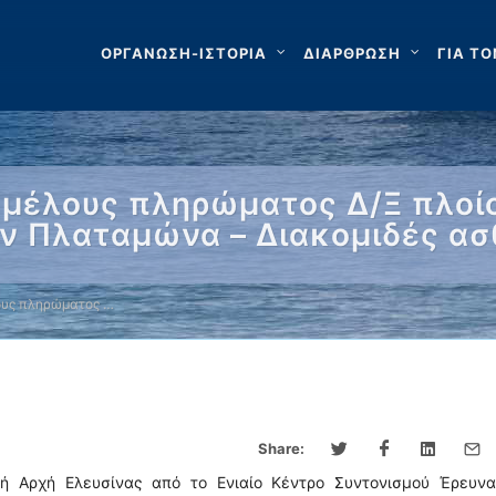
ΟΡΓΑΝΩΣΗ-ΙΣΤΟΡΙΑ
ΔΙΑΡΘΡΩΣΗ
ΓΙΑ ΤΟ
μέλους πληρώματος Δ/Ξ πλοίο
ον Πλαταμώνα – Διακομιδές α
ους πληρώματος …
Share:
κή Αρχή Ελευσίνας από το Ενιαίο Κέντρο Συντονισμού Έρευνα