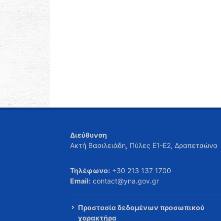
Διεύθυνση
Ακτή Βασιλειάδη, Πύλες Ε1-Ε2, Δραπετσώνα
Τηλέφωνο:
+30 213 137 1700
Email:
contact@yna.gov.gr
Προστασία δεδομένων προσωπικού
χαρακτήρα