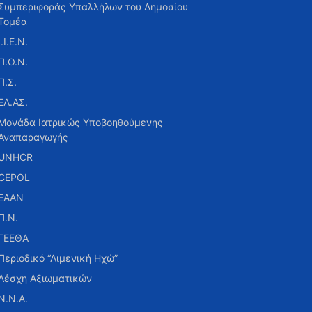
Συμπεριφοράς Υπαλλήλων του Δημοσίου
Τομέα
Ι.Ι.Ε.Ν.
Π.Ο.Ν.
Π.Σ.
ΕΛ.ΑΣ.
Μονάδα Ιατρικώς Υποβοηθούμενης
Αναπαραγωγής
UNHCR
CEPOL
ΕΑΑΝ
Π.Ν.
ΓΕΕΘΑ
Περιοδικό “Λιμενική Ηχώ”
Λέσχη Αξιωματικών
Ν.Ν.Α.