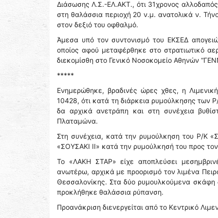
Διάσωσης Λ.Σ.-ΕΛ.ΑΚΤ., ότι 31χρονος αλλοδαπός
στη θαλάσσια περιοχή 20 ν.μ. ανατολικά ν. Τή
στον δεξιό του οφθαλμό.
Άμεσα υπό τον συντονισμό του ΕΚΣΕΔ απογειώ
οποίος αφού μεταφέρθηκε στο στρατιωτικό αε
διεκομίσθη στο Γενικό Νοσοκομείο Αθηνών “ΓΕ
*****
Ενημερώθηκε, βραδινές ώρες χθες, η Λιμενικ
10428, ότι κατά τη διάρκεια ρυμούλκησης των Ρ
δα αρχικά ανετράπη και στη συνέχεια βυθίσ
Πλαταμώνα.
Στη συνέχεια, κατά την ρυμούλκηση του Ρ/Κ «Σ
«ΣΟΥΣΑΚΙ ΙΙ» κατά την ρυμούλκησή του προς το
Το «ΛΑΚΗ ΣΤΑΡ» είχε αποπλεύσει μεσημβριν
ανωτέρω, αρχικά με προορισμό τον λιμένα Πειρ
Θεσσαλονίκης. Στα δύο ρυμουλκούμενα σκάφη δ
προκλήθηκε θαλάσσια ρύπανση.
Προανάκριση διενεργείται από το Κεντρικό Λιμε