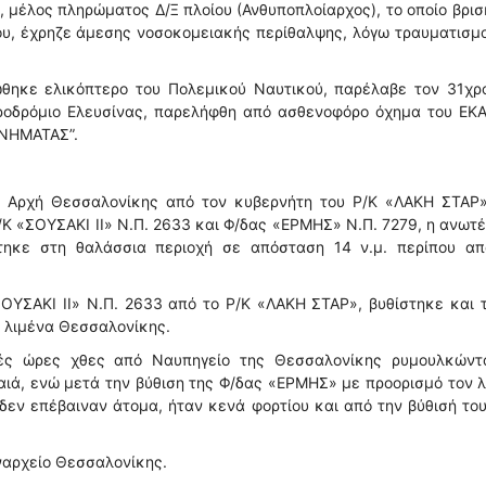
, μέλος πληρώματος Δ/Ξ πλοίου (Ανθυποπλοίαρχος), το οποίο βρι
νου, έχρηζε άμεσης νοσοκομειακής περίθαλψης, λόγω τραυματισμ
θηκε ελικόπτερο του Πολεμικού Ναυτικού, παρέλαβε τον 31χρο
ροδρόμιο Ελευσίνας, παρελήφθη από ασθενοφόρο όχημα του ΕΚΑ
ΝΝΗΜΑΤΑΣ”.
ή Αρχή Θεσσαλονίκης από τον κυβερνήτη του Ρ/Κ «ΛΑΚΗ ΣΤΑΡ»
/Κ «ΣΟΥΣΑΚΙ ΙΙ» Ν.Π. 2633 και Φ/δας «ΕΡΜΗΣ» Ν.Π. 7279, η ανωτ
τηκε στη θαλάσσια περιοχή σε απόσταση 14 ν.μ. περίπου απ
ΟΥΣΑΚΙ ΙΙ» Ν.Π. 2633 από το Ρ/Κ «ΛΑΚΗ ΣΤΑΡ», βυθίστηκε και 
ν λιμένα Θεσσαλονίκης.
ές ώρες χθες από Ναυπηγείο της Θεσσαλονίκης ρυμουλκώντ
αιά, ενώ μετά την βύθιση της Φ/δας «ΕΡΜΗΣ» με προορισμό τον 
εν επέβαιναν άτομα, ήταν κενά φορτίου και από την βύθισή το
ναρχείο Θεσσαλονίκης.