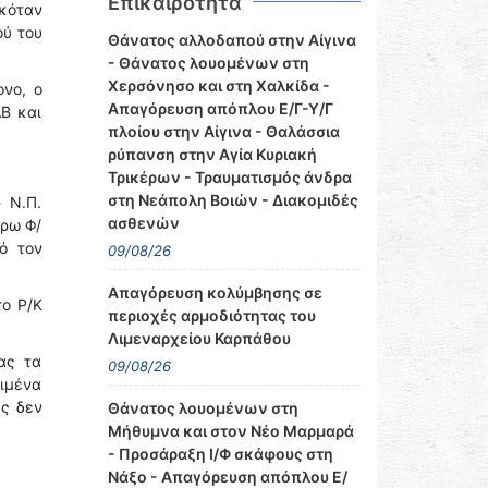
Επικαιρότητα
σκόταν
ού του
Θάνατος αλλοδαπού στην Αίγινα
- Θάνατος λουομένων στη
Χερσόνησο και στη Χαλκίδα -
νο, ο
Απαγόρευση απόπλου Ε/Γ-Υ/Γ
Β και
πλοίου στην Αίγινα - Θαλάσσια
ρύπανση στην Αγία Κυριακή
Τρικέρων - Τραυματισμός άνδρα
στη Νεάπολη Βοιών - Διακομιδές
 Ν.Π.
ασθενών
έρω Φ/
ό τον
09/08/26
Απαγόρευση κολύμβησης σε
το Ρ/Κ
περιοχές αρμοδιότητας του
Λιμεναρχείου Καρπάθου
ας τα
09/08/26
λιμένα
υς δεν
Θάνατος λουομένων στη
Μήθυμνα και στον Νέο Μαρμαρά
- Προσάραξη Ι/Φ σκάφους στη
Νάξο - Απαγόρευση απόπλου Ε/