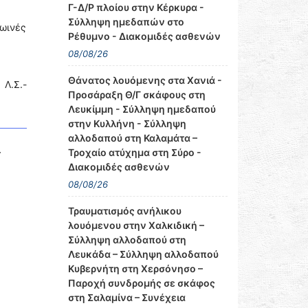
Γ-Δ/Ρ πλοίου στην Κέρκυρα -
Σύλληψη ημεδαπών στο
ρωινές
Ρέθυμνο - Διακομιδές ασθενών
08/08/26
Θάνατος λουόμενης στα Χανιά -
 Λ.Σ.-
Προσάραξη Θ/Γ σκάφους στη
Λευκίμμη - Σύλληψη ημεδαπού
στην Κυλλήνη - Σύλληψη
αλλοδαπού στη Καλαμάτα –
–
Τροχαίο ατύχημα στη Σύρο -
Διακομιδές ασθενών
08/08/26
Τραυματισμός ανήλικου
λουόμενου στην Χαλκιδική –
Σύλληψη αλλοδαπού στη
Λευκάδα – Σύλληψη αλλοδαπού
Κυβερνήτη στη Χερσόνησο –
Παροχή συνδρομής σε σκάφος
στη Σαλαμίνα – Συνέχεια