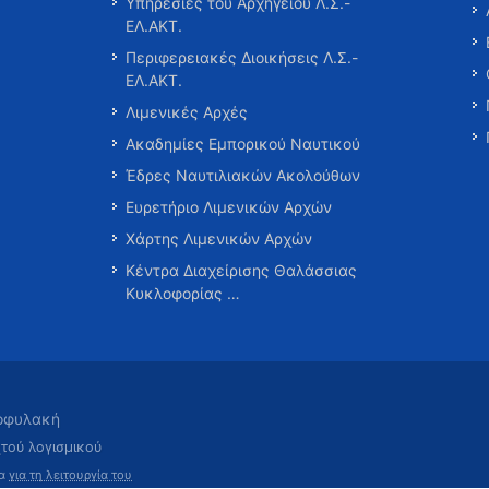
Υπηρεσίες του Αρχηγείου Λ.Σ.-
ΕΛ.ΑΚΤ.
Περιφερειακές Διοικήσεις Λ.Σ.-
ΕΛ.ΑΚΤ.
Λιμενικές Αρχές
Ακαδημίες Εμπορικού Ναυτικού
Έδρες Ναυτιλιακών Ακολούθων
Ευρετήριο Λιμενικών Αρχών
Χάρτης Λιμενικών Αρχών
Κέντρα Διαχείρισης Θαλάσσιας
Κυκλοφορίας …
τοφυλακή
χτού λογισμικού
τα
για τη λειτουργία του