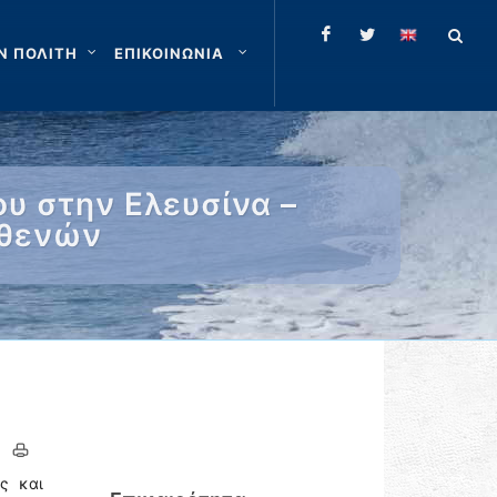
Ν ΠΟΛΙΤΗ
ΕΠΙΚΟΙΝΩΝΙΑ
υ στην Ελευσίνα –
σθενών
ς και