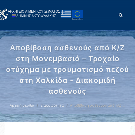
Αποβίβαση ασθενούς από Κ/Ζ
στη Μονεμβασιά – Τροχαίο
ατύχημα με τραυματισμό πεζού
στη Χαλκίδα - Διακομιδή
ασθενούς
Αρχική σελίδα
Επικαιρότητα
Αποβίβαση ασθενούς από Κ/Ζ …