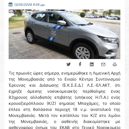
13/05/2026 9:05 μμ.
Τις πρωινές ώρες σήμερα, ενημερώθηκε η Λιμενική Αρχή
της Μονεμβασιάς από το Ενιαίο Κέντρο Συντονισμού
Έρευνας και Διάσωσης (Ε.Κ.Σ.Ε.Δ.) Λ.Σ.-ΕΛ.ΑΚΤ. ότι
έχρηζε άμεσης νοσοκομειακής περίθαλψης ένας
83χρονος αλλοδαπός επιβάτης (υπήκοος Η.Π.Α.) ενός
κρουαζιερόπλοιου (Κ/Ζ) σημαίας Μπαχάμες, το οποίο
έπλεε στη θαλάσσια περιοχή 18 ν.μ. ανατολικά της
Μονεμβασιάς. Μετά τον κατάπλου του Κ/Ζ στο λιμάνι
της Μονεμβασιάς, ο ασθενής διακομίστηκε με
ασθενοφόρο όχημα του ΕΚΑΒ στο Γενικό Νοσοκομείο