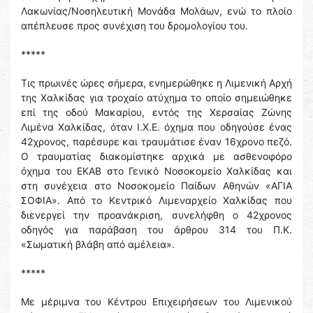
Λακωνίας/Νοσηλευτική Μονάδα Μολάων, ενώ το πλοίο
απέπλευσε προς συνέχιση του δρομολογίου του.
*****
Τις πρωινές ώρες σήμερα, ενημερώθηκε η Λιμενική Αρχή
της Χαλκίδας για τροχαίο ατύχημα το οποίο σημειώθηκε
επί της οδού Μακαρίου, εντός της Χερσαίας Ζώνης
Λιμένα Χαλκίδας, όταν Ι.Χ.Ε. όχημα που οδηγούσε ένας
42χρονος, παρέσυρε και τραυμάτισε έναν 16χρονο πεζό.
Ο τραυματίας διακομίστηκε αρχικά με ασθενοφόρο
όχημα του ΕΚΑΒ στο Γενικό Νοσοκομείο Χαλκίδας και
στη συνέχεια στο Νοσοκομείο Παίδων Αθηνών «ΑΓΙΑ
ΣΟΦΙΑ». Από το Κεντρικό Λιμεναρχείο Χαλκίδας που
διενεργεί την προανάκριση, συνελήφθη ο 42χρονος
οδηγός για παράβαση του άρθρου 314 του Π.Κ.
«Σωματική βλάβη από αμέλεια».
*****
Με μέριμνα του Κέντρου Επιχειρήσεων του Λιμενικού