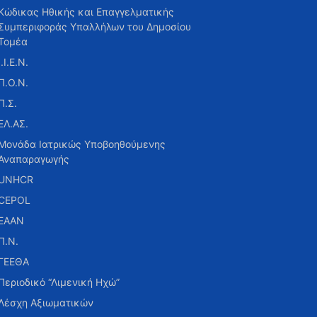
Κώδικας Ηθικής και Επαγγελματικής
Συμπεριφοράς Υπαλλήλων του Δημοσίου
Τομέα
Ι.Ι.Ε.Ν.
Π.Ο.Ν.
Π.Σ.
ΕΛ.ΑΣ.
Μονάδα Ιατρικώς Υποβοηθούμενης
Αναπαραγωγής
UNHCR
CEPOL
ΕΑΑΝ
Π.Ν.
ΓΕΕΘΑ
Περιοδικό “Λιμενική Ηχώ”
Λέσχη Αξιωματικών