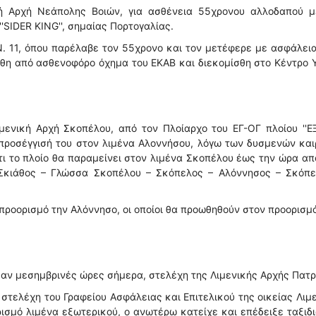
κή Αρχή Νεάπολης Βοιών, για ασθένεια 55χρονου αλλοδαπού μ
'SIDER KING'', σημαίας Πορτογαλίας.
.Ν. 11, όπου παρέλαβε τον 55χρονο και τον μετέφερε με ασφάλει
θη από ασθενοφόρο όχημα του ΕΚΑΒ και διεκομίσθη στο Κέντρο 
μενική Αρχή Σκοπέλου, από τον Πλοίαρχο του ΕΓ-ΟΓ πλοίου ''Ε
η προσέγγισή του στον λιμένα Αλοννήσου, λόγω των δυσμενών κα
τι το πλοίο θα παραμείνει στον λιμένα Σκοπέλου έως την ώρα α
 Σκιάθος – Γλώσσα Σκοπέλου – Σκόπελος – Αλόννησος – Σκόπε
ε προορισμό την Αλόννησο, οι οποίοι θα προωθηθούν στον προορισμ
αν μεσημβρινές ώρες σήμερα, στελέχη της Λιμενικής Αρχής Πατ
στελέχη του Γραφείου Ασφάλειας και Επιτελικού της οικείας Λιμ
ρισμό λιμένα εξωτερικού, ο ανωτέρω κατείχε και επέδειξε ταξιδ