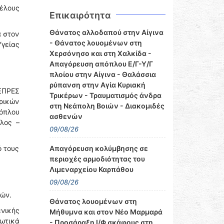
έλους
Επικαιρότητα
Θάνατος αλλοδαπού στην Αίγινα
α στον
- Θάνατος λουομένων στη
Υγείας
Χερσόνησο και στη Χαλκίδα -
Απαγόρευση απόπλου Ε/Γ-Υ/Γ
πλοίου στην Αίγινα - Θαλάσσια
ρύπανση στην Αγία Κυριακή
ΞΠΡΕΣ
Τρικέρων - Τραυματισμός άνδρα
ιρικών
στη Νεάπολη Βοιών - Διακομιδές
πόπλου
ασθενών
λος –
09/08/26
ό τους
Απαγόρευση κολύμβησης σε
περιοχές αρμοδιότητας του
Λιμεναρχείου Καρπάθου
09/08/26
ρών.
Θάνατος λουομένων στη
ενικής
Μήθυμνα και στον Νέο Μαρμαρά
ιωτικά
- Προσάραξη Ι/Φ σκάφους στη