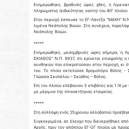
Ενημερώθηκε, βραδινές ώρες χθες, η Λιμενι
πληρώματος (ειδικότητας ναύτη) του Φ/Γ πλοίου '
Στην περιοχή έσπευσε το ΕΓ-Λάντζα ''ΜΑΧΗ'' Ν
λιμένα Νεάπολης Βοιών. Στη συνέχεια, παρελήφ
Νεάπολης Βοιών.
*****
Ενημερώθηκε, μεσημβρινές ώρες σήμερα, η Λι
ΣΚΙΑΘΟΣ'' Ν.Π. 9937, ότι κρίνεται επισφαλής 
συνθηκών που επικρατούσαν στην περιοχή, κι ό
του. Το πλοίο εκτελούσε δρομολόγιο Βόλος -
Γλώσσα Σκοπέλου – Σκιάθος – Βόλος.
Επί του πλοίου επέβαιναν 5 επιβάτες και 1 ΙΧ μ
με μέριμνα της πλοιοκτήτριας εταιρείας.
*****
Στη σύλληψη ενός 25χρονου αλλοδαπού προέβησ
Συγκεκριμένα, σε έλεγχο που διενεργήθηκε από 
Αρχής, πριν τον απόπλου ΕΓ-ΟΓ πλοίου με προο