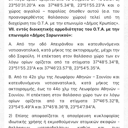
23°50'31.20"Α και 37°48'5.34"Β, 23°51'55.23"Α και ο
χώρος αιγιαλού – παραλίας όπισθεν αυτού (σ.σ. του
προαναφερθέντος θαλάσσιου χώρου) τελεί υπό τη
διαχείριση του Ο.Τ.Α. με την επωνυμία «Δήμος Κρωπίας».
VΙΙ.
εντός διοικητικής αρμοδιότητας του Ο.Τ.Α. με την
επωνυμία «Δήμος Σαρωνικού»:
Α. Από την οδό Απειράνθου και κατευθυνόμενοι
νοτιοανατολικά, κατά μήκος της ακτογραμμής, μέχρι την
οδό Σοφούλη. Η επέκταση στον θαλάσσιο χώρο των εν
λόγω ορίων ορίζεται από τα στίγματα 37°48'5.34"Β,
23°51'55.23"Α και 37°46'23.57"Β, 23°54'5.35"Α.
Β. Από το 42ο χλμ της Λεωφόρου Αθηνών – Σουνίου και
κατευθυνόμενοι νοτιοανατολικά, κατά μήκος της
ακτογραμμής, έως το 44ο χλμ της Λεωφόρου Αθηνών –
Σουνίου. Η επέκταση στον θαλάσσιο χώρο των εν λόγω
ορίων ορίζεται από τα στίγματα 37°46'5.32"Β,
23°54'5.49"Α και 37°45'8.36"Β, 23°54'7.94"Α.
2) Επίσης αποφασίζεται η απαγόρευση κυκλοφορίας
ιδιωτικής χρήσης ή εκμισθούμενων ατομικών σκαφών -
θαλάσσιων μοτοποδηλάτων, καθώς και των