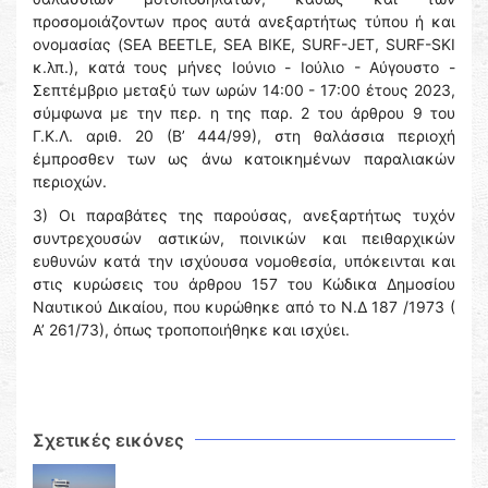
προσομοιάζοντων προς αυτά ανεξαρτήτως τύπου ή και
ονομασίας (SEA BEETLE, SEA BIKE, SURF-JET, SURF-SKI
κ.λπ.), κατά τους μήνες Ιούνιο - Ιούλιο - Αύγουστο -
Σεπτέμβριο μεταξύ των ωρών 14:00 - 17:00 έτους 2023,
σύμφωνα με την περ. η της παρ. 2 του άρθρου 9 του
Γ.Κ.Λ. αριθ. 20 (Β’ 444/99), στη θαλάσσια περιοχή
έμπροσθεν των ως άνω κατοικημένων παραλιακών
περιοχών.
3) Οι παραβάτες της παρούσας, ανεξαρτήτως τυχόν
συντρεχουσών αστικών, ποινικών και πειθαρχικών
ευθυνών κατά την ισχύουσα νομοθεσία, υπόκεινται και
στις κυρώσεις του άρθρου 157 του Κώδικα Δημοσίου
Ναυτικού Δικαίου, που κυρώθηκε από το Ν.Δ 187 /1973 (
Α’ 261/73), όπως τροποποιήθηκε και ισχύει.
Σχετικές εικόνες