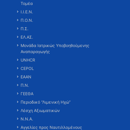
Τομέα
Ι.Ι.Ε.Ν.
Π.Ο.Ν.
Π.Σ.
ΕΛ.ΑΣ.
Μονάδα Ιατρικώς Υποβοηθούμενης
Αναπαραγωγής
UNHCR
CEPOL
ΕΑΑΝ
Π.Ν.
ΓΕΕΘΑ
Περιοδικό “Λιμενική Ηχώ”
Λέσχη Αξιωματικών
Ν.Ν.Α.
Αγγελίες προς Ναυτιλλομένους