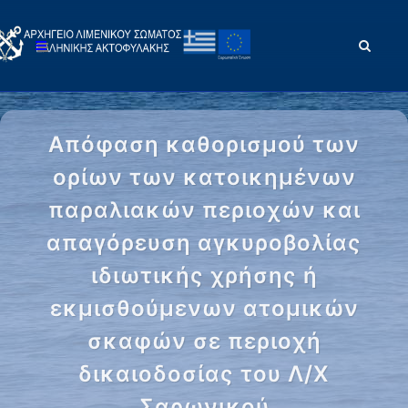
Απόφαση καθορισμού των
ορίων των κατοικημένων
παραλιακών περιοχών και
απαγόρευση αγκυροβολίας
ιδιωτικής χρήσης ή
εκμισθούμενων ατομικών
σκαφών σε περιοχή
δικαιοδοσίας του Λ/Χ
Σαρωνικού