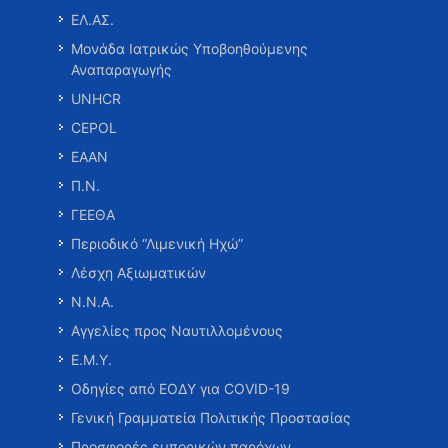
ΕΛ.ΑΣ.
Μονάδα Ιατρικώς Υποβοηθούμενης
Αναπαραγωγής
UNHCR
CEPOL
ΕΑΑΝ
Π.Ν.
ΓΕΕΘΑ
Περιοδικό “Λιμενική Ηχώ”
Λέσχη Αξιωματικών
Ν.Ν.Α.
Αγγελίες προς Ναυτιλλομένους
Ε.Μ.Υ.
Οδηγίες από ΕΟΔΥ για COVID-19
Γενική Γραμματεία Πολιτικής Προστασίας
Προσφορές εμπορικών παρόχων