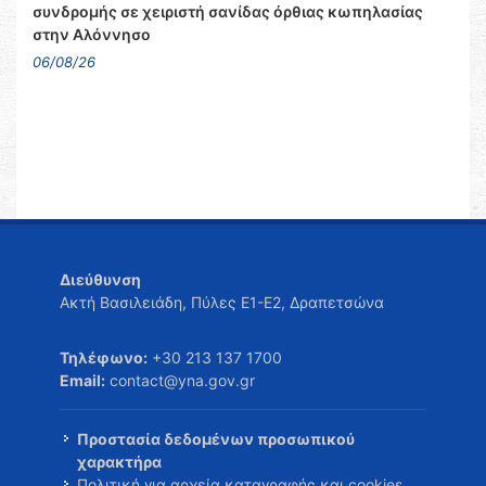
συνδρομής σε χειριστή σανίδας όρθιας κωπηλασίας
στην Αλόννησο
06/08/26
Διεύθυνση
Ακτή Βασιλειάδη, Πύλες Ε1-Ε2, Δραπετσώνα
Τηλέφωνο:
+30 213 137 1700
Email:
contact@yna.gov.gr
Προστασία δεδομένων προσωπικού
χαρακτήρα
Πολιτική για αρχεία καταγραφής και cookies