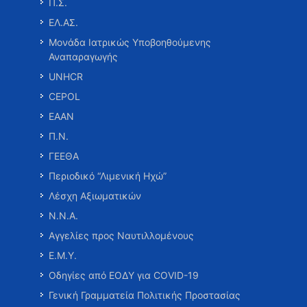
Π.Σ.
ΕΛ.ΑΣ.
Μονάδα Ιατρικώς Υποβοηθούμενης
Αναπαραγωγής
UNHCR
CEPOL
ΕΑΑΝ
Π.Ν.
ΓΕΕΘΑ
Περιοδικό “Λιμενική Ηχώ”
Λέσχη Αξιωματικών
Ν.Ν.Α.
Αγγελίες προς Ναυτιλλομένους
Ε.Μ.Υ.
Οδηγίες από ΕΟΔΥ για COVID-19
Γενική Γραμματεία Πολιτικής Προστασίας