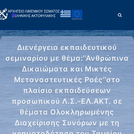
Διενέργεια εκπαιδευτικού
σεμιναρίου με θέμα:‘‘Ανθρώπινα
Δικαιώματα και Μικτές
Μεταναστευτικές Ροές’’στo
πλαίσιο εκπαιδεύσεων
προσωπικού Λ.Σ.-ΕΛ.ΑΚΤ. σε
θέματα Ολοκληρωμένης
Διαχείρισης Συνόρων με τη
χρηματοδότηση του Ταμείου