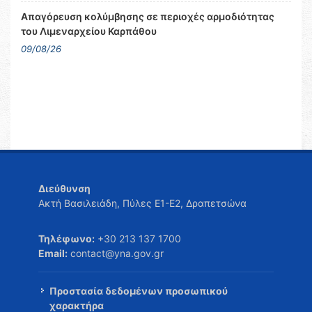
Απαγόρευση κολύμβησης σε περιοχές αρμοδιότητας
του Λιμεναρχείου Καρπάθου
09/08/26
Διεύθυνση
Ακτή Βασιλειάδη, Πύλες Ε1-Ε2, Δραπετσώνα
Τηλέφωνο:
+30 213 137 1700
Email:
contact@yna.gov.gr
Προστασία δεδομένων προσωπικού
χαρακτήρα