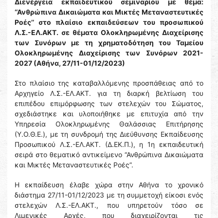
Διενέργεια εκπαιδευτικού σεμιναρίου με θέμα:
‘‘Ανθρώπινα Δικαιώματα και Μικτές Μεταναστευτικές
Ροές’’ στo πλαίσιο εκπαιδεύσεων του προσωπικού
Λ.Σ.-ΕΛ.ΑΚΤ. σε θέματα Ολοκληρωμένης Διαχείρισης
των Συνόρων με τη χρηματοδότηση του Ταμείου
Ολοκληρωμένης Διαχείρισης των Συνόρων 2021-
2027 (Αθήνα, 27/11-01/12/2023)
Στο πλαίσιο της καταβαλλόμενης προσπάθειας από το
Αρχηγείο Λ.Σ.-ΕΛ.ΑΚΤ. για τη διαρκή βελτίωση του
επιπέδου επιμόρφωσης των στελεχών του Σώματος,
σχεδιάστηκε και υλοποιήθηκε με επιτυχία από την
Υπηρεσία Ολοκληρωμένης Θαλάσσιας Επιτήρησης
(Υ.Ο.Θ.Ε.), με τη συνδρομή της Διεύθυνσης Εκπαίδευσης
Προσωπικού Λ.Σ.-ΕΛ.ΑΚΤ. (Δ.ΕΚ.Π.), η 1η εκπαιδευτική
σειρά στο θεματικό αντικείμενο “Ανθρώπινα Δικαιώματα
και Μικτές Μεταναστευτικές Ροές”.
Η εκπαίδευση έλαβε χώρα στην Αθήνα το χρονικό
διάστημα 27/11-01/12/2023 με τη συμμετοχή είκοσι ενός
στελεχών Λ.Σ.-ΕΛ.ΑΚΤ., που υπηρετούν τόσο σε
Λιμενικές Αρχές, που διαχειρίζονται τις