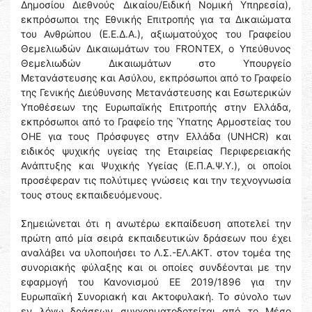
Δημοσίου Διεθνούς Δικαίου/Ειδική Νομική Υπηρεσία),
εκπρόσωποι της Εθνικής Επιτροπής για τα Δικαιώματα
του Ανθρώπου (Ε.Ε.Δ.Α.), αξιωματούχος του Γραφείου
Θεμελιωδών Δικαιωμάτων του FRONTEX, ο Υπεύθυνος
Θεμελιωδών Δικαιωμάτων στο Υπουργείο
Μετανάστευσης και Ασύλου, εκπρόσωποι από το Γραφείο
της Γενικής Διεύθυνσης Μετανάστευσης και Εσωτερικών
Υποθέσεων της Ευρωπαϊκής Επιτροπής στην Ελλάδα,
εκπρόσωποι από το Γραφείο της Ύπατης Αρμοστείας του
ΟΗΕ για τους Πρόσφυγες στην Ελλάδα (UNHCR) και
ειδικός ψυχικής υγείας της Εταιρείας Περιφερειακής
Ανάπτυξης και Ψυχικής Υγείας (Ε.Π.Α.Ψ.Υ.), οι οποίοι
προσέφεραν τις πολύτιμες γνώσεις και την τεχνογνωσία
τους στους εκπαιδευόμενους.
Σημειώνεται ότι η ανωτέρω εκπαίδευση αποτελεί την
πρώτη από μία σειρά εκπαιδευτικών δράσεων που έχει
αναλάβει να υλοποιήσει το Λ.Σ.-ΕΛ.ΑΚΤ. στον τομέα της
συνοριακής φύλαξης και οι οποίες συνδέονται με την
εφαρμογή του Κανονισμού ΕΕ 2019/1896 για την
Ευρωπαϊκή Συνοριακή και Ακτοφυλακή. Το σύνολο των
εν λόγω δράσεων συγχρηματοδοτείται από το Μέσο