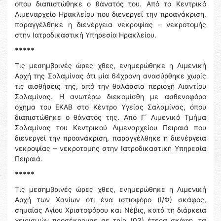
όπου διαπιστώθηκε ο θάνατός του. Από το Κεντρικό
Λιμεναρχείο Ηρακλείου που διενεργεί την προανάκριση,
παραγγέλθηκε η διενέργεια νεκροψίας – νεκροτομής
στην Ιατροδικαστική Υπηρεσία Ηρακλείου.
*****
Τις μεσημβρινές ώρες χθες, ενημερώθηκε η Λιμενική
Αρχή της Σαλαμίνας ότι μία 64χρονη ανασύρθηκε χωρίς
τις αισθήσεις της, από την θαλάσσια περιοχή Αιαντίου
Σαλαμίνας. Η ανωτέρω διεκομίσθη με ασθενοφόρο
όχημα του ΕΚΑΒ στο Κέντρο Υγείας Σαλαμίνας, όπου
διαπιστώθηκε ο θάνατός της. Από Γ΄ Λιμενικό Τμήμα
Σαλαμίνας του Κεντρικού Λιμεναρχείου Πειραιά που
διενεργεί την προανάκριση, παραγγέλθηκε η διενέργεια
νεκροψίας – νεκροτομής στην Ιατροδικαστική Υπηρεσία
Πειραιά.
*****
Τις μεσημβρινές ώρες χθες, ενημερώθηκε η Λιμενική
Αρχή των Χανίων ότι ένα ιστιοφόρο (Ι/Φ) σκάφος,
σημαίας Αγίου Χριστοφόρου και Νέβις, κατά τη διάρκεια
χειρισμών προσέκρουσε σε τρία (03) έτερα σκάφη, τα