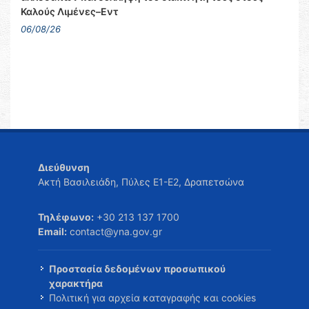
Καλούς Λιμένες–Εντ
06/08/26
Διεύθυνση
Ακτή Βασιλειάδη, Πύλες Ε1-Ε2, Δραπετσώνα
Τηλέφωνο:
+30 213 137 1700
Email:
contact@yna.gov.gr
Προστασία δεδομένων προσωπικού
χαρακτήρα
Πολιτική για αρχεία καταγραφής και cookies