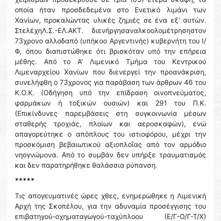
οποία ήταν προσδεδεμένα στο Ενετικό λιμάνι των
Χανίων, προκαλώντας υλικές ζημιές σε ένα εξ’ αυτών.
ΣτελέχηΛ.Σ.-ΕΛ.ΑΚΤ. διενήργησαναλκοολομέτρησηστον
73χρονο αλλοδαπό (υπήκοο Αργεντινής) κυβερνήτη του Ι/
Φ, όπου διαπιστώθηκε ότι βρισκόταν υπό την επήρεια
μέθης. Από το Α’ Λιμενικό Τμήμα του Κεντρικού
Λιμεναρχείου Χανίων που διενεργεί την προανάκριση,
συνελήφθη ο 73χρονος για παράβαση των άρθρων 46 του
Κ.Ο.Κ. (Οδήγηση υπό την επίδραση οινοπνεύματος,
φαρμάκων ή τοξικών ουσιών) και 291 του Π.Κ.
(Επικίνδυνες παρεμβάσεις στη συγκοινωνία μέσων
σταθερής τροχιάς, πλοίων και αεροσκαφών), ενώ
απαγορεύτηκε ο απόπλους του ιστιοφόρου, μέχρι την
προσκόμιση βεβαιωτικού αξιοπλοΐας από τον αρμόδιο
νηογνώμονα. Από το συμβάν δεν υπήρξε τραυματισμός
και δεν παρατηρήθηκε θαλάσσια ρύπανση.
*****
Τις απογευματινές ώρες χθες, ενημερώθηκε η Λιμενική
Αρχή της Σκοπέλου, για την αδυναμία προσέγγισης του
επιβατηγού-οχηματαγωγού-ταχύπλοου (Ε/Γ-Ο/Γ-Τ/Χ)