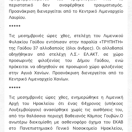
περιστατικό δεν αναφέρθηκε τραυματισμός.
Προανάκριση διενεργείται από το Κεντρικό Λιμεναρχείο
Λαυρίου.
*****
Τις μεσημβρινές ώρες χθες, στελέχη του Λιμενικού
Φυλακίου Γαύδου εντόπισαν στην παραλία «ΤΡΥΠΗΤΗ»
της Γαύδου 37 αλλοδαπούς (όλοι άνδρες). Οι αλλοδαποί
οδηγήθηκαν από στελέχη Λ.Σ.- ΕΛ.ΑΚΤ. σε χώρο
προσωρινής φιλοξενίας του Δήμου Γαύδου, ενώ
πρόκειται να οδηγηθούν σε προσωρινό χώρο φιλοξενίας
στην Αγυιά Χανίων. Προανάκριση διενεργείται από το
Κεντρικό Λιμεναρχείο Χανίων.
*****
Τις μεσημβρινές ώρες χθες, ενημερώθηκε η Λιμενική
Αρχή του Ηρακλείου ότι ένας 64χρονος (υπήκοος
Λουξεμβούργου) ανασύρθηκε χωρίς τις αισθήσεις του,
από την θαλάσσια περιοχή Βαθειανός Κάμπος Γουβών.Ο
ανωτέρω διεκομίσθη με ασθενοφόρο όχημα του ΕΚΑΒ
στο Πανεπιστημιακό Γενικό Νοσοκομείο Ηρακλείου,