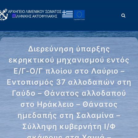
Διερεύνηση ύπαρξης
εκρηκτικού μηχανισμού εντός
Ε/Γ-O/Γ πλοίου στο Λαύριο –
Εντοπισμός 37 αλλοδαπών στη
Γαύδο – Θάνατος αλλοδαπού
στο Ηράκλειο – Θάνατος
ημεδαπής στη Σαλαμίνα –
Σύλληψη κυβερνήτη Ι/Φ
σκάφους στα Χανιά –