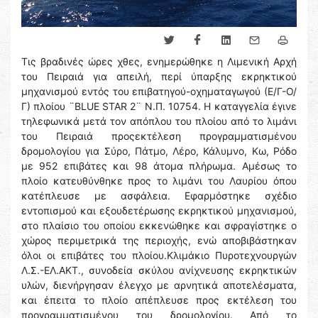
Τις βραδινές ώρες χθες, ενημερώθηκε η Λιμενική Αρχή
του Πειραιά για απειλή, περί ύπαρξης εκρηκτικού
μηχανισμού εντός του επιβατηγού-οχηματαγωγού (Ε/Γ-Ο/
Γ) πλοίου ¨BLUE STAR 2¨ Ν.Π. 10754. Η καταγγελία έγινε
τηλεφωνικά μετά τον απόπλου του πλοίου από το λιμάνι
του Πειραιά προςεκτέλεση προγραμματισμένου
δρομολογίου για Σύρο, Πάτμο, Λέρο, Κάλυμνο, Κω, Ρόδο
με 952 επιβάτες και 98 άτομα πλήρωμα. Αμέσως το
πλοίο κατευθύνθηκε προς το λιμάνι του Λαυρίου όπου
κατέπλευσε με ασφάλεια. Εφαρμόστηκε σχέδιο
εντοπισμού και εξουδετέρωσης εκρηκτικού μηχανισμού,
στο πλαίσιο του οποίου εκκενώθηκε και σφραγίστηκε ο
χώρος περιμετρικά της περιοχής, ενώ αποβιβάστηκαν
όλοι οι επιβάτες του πλοίου.Κλιμάκιο Πυροτεχνουργών
Λ.Σ.-ΕΛ.ΑΚΤ., συνοδεία σκύλου ανίχνευσης εκρηκτικών
υλών, διενήργησαν έλεγχο με αρνητικά αποτελέσματα,
και έπειτα το πλοίο απέπλευσε προς εκτέλεση του
προγραμματισμένου του δρομολογίου. Από το