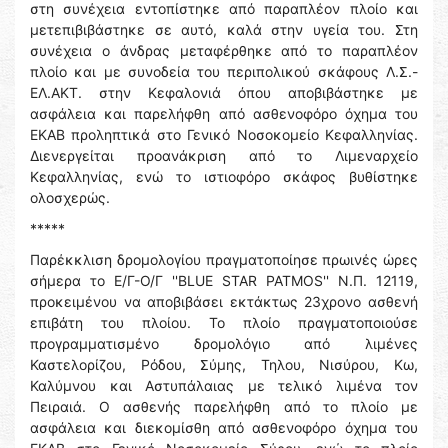
στη συνέχεια εντοπίστηκε από παραπλέον πλοίο και
μετεπιβιβάστηκε σε αυτό, καλά στην υγεία του. Στη
συνέχεια ο άνδρας μεταφέρθηκε από το παραπλέον
πλοίο και με συνοδεία του περιπολικού σκάφους Λ.Σ.-
ΕΛ.ΑΚΤ. στην Κεφαλονιά όπου αποβιβάστηκε με
ασφάλεια και παρελήφθη από ασθενοφόρο όχημα του
ΕΚΑΒ προληπτικά στο Γενικό Νοσοκομείο Κεφαλληνίας.
Διενεργείται προανάκριση από το Λιμεναρχείο
Κεφαλληνίας, ενώ το ιστιοφόρο σκάφος βυθίστηκε
ολοσχερώς.
*****
Παρέκκλιση δρομολογίου πραγματοποίησε πρωινές ώρες
σήμερα το Ε/Γ-Ο/Γ ''BLUE STAR PATMOS'' Ν.Π. 12119,
προκειμένου να αποβιβάσει εκτάκτως 23χρονο ασθενή
επιβάτη του πλοίου. Το πλοίο πραγματοποιούσε
προγραμματισμένο δρομολόγιο από λιμένες
Καστελορίζου, Ρόδου, Σύμης, Τηλου, Νισύρου, Κω,
Καλύμνου και Αστυπάλαιας με τελικό λιμένα τον
Πειραιά. Ο ασθενής παρελήφθη από το πλοίο με
ασφάλεια και διεκομίσθη από ασθενοφόρο όχημα του