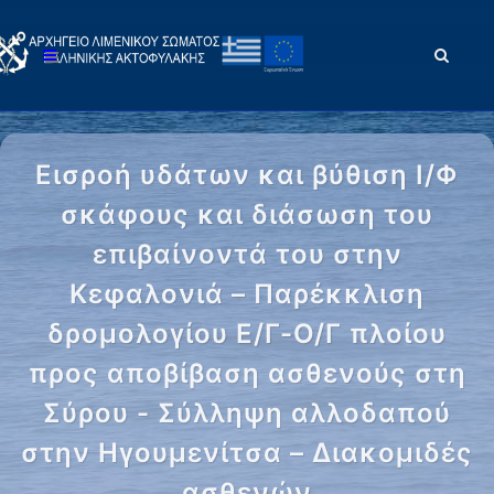
Εισροή υδάτων και βύθιση Ι/Φ
σκάφους και διάσωση του
επιβαίνοντά του στην
Κεφαλονιά – Παρέκκλιση
δρομολογίου Ε/Γ-Ο/Γ πλοίου
προς αποβίβαση ασθενούς στη
Σύρου - Σύλληψη αλλοδαπού
στην Ηγουμενίτσα – Διακομιδές
ασθενών