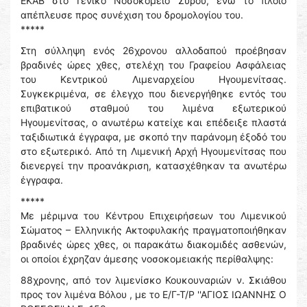
ΕΚΑΒ στο Γενικό Νοσοκομείο Σύρου, ενώ το πλοίο
απέπλευσε προς συνέχιση του δρομολογίου του.
*****
Στη σύλληψη ενός 26χρονου αλλοδαπού προέβησαν
βραδινές ώρες χθες, στελέχη του Γραφείου Ασφάλειας
του Κεντρικού Λιμεναρχείου Ηγουμενίτσας.
Συγκεκριμένα, σε έλεγχο που διενεργήθηκε εντός του
επιβατικού σταθμού του λιμένα εξωτερικού
Ηγουμενίτσας, ο ανωτέρω κατείχε και επέδειξε πλαστά
ταξιδιωτικά έγγραφα, με σκοπό την παράνομη έξοδό του
στο εξωτερικό. Από τη Λιμενική Αρχή Ηγουμενίτσας που
διενεργεί την προανάκριση, κατασχέθηκαν τα ανωτέρω
έγγραφα.
*****
Με μέριμνα του Κέντρου Επιχειρήσεων του Λιμενικού
Σώματος – Ελληνικής Ακτοφυλακής πραγματοποιήθηκαν
βραδινές ώρες χθες, οι παρακάτω διακομιδές ασθενών,
οι οποίοι έχρηζαν άμεσης νοσοκομειακής περίθαλψης:
88χρονης, από τον λιμενίσκο Κουκουναριών ν. Σκιάθου
προς τον λιμένα Βόλου , με το Ε/Γ-Τ/Ρ ''ΑΓΙΟΣ ΙΩΑΝΝΗΣ Ο