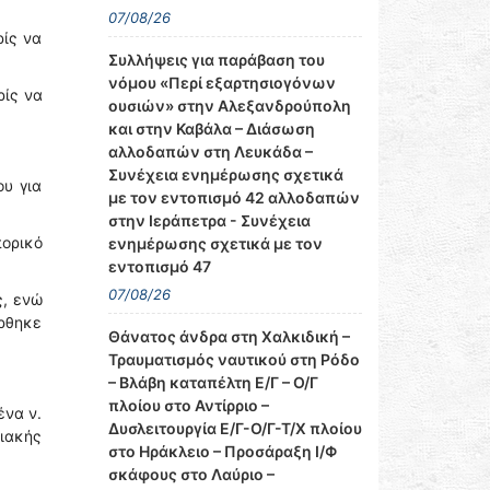
07/08/26
ρίς να
Συλλήψεις για παράβαση του
νόμου «Περί εξαρτησιογόνων
ρίς να
ουσιών» στην Αλεξανδρούπολη
και στην Καβάλα – Διάσωση
αλλοδαπών στη Λευκάδα –
Συνέχεια ενημέρωσης σχετικά
ου για
με τον εντοπισμό 42 αλλοδαπών
στην Ιεράπετρα - Συνέχεια
πορικό
ενημέρωσης σχετικά με τον
εντοπισμό 47
07/08/26
ς, ενώ
έρθηκε
Θάνατος άνδρα στη Χαλκιδική –
Τραυματισμός ναυτικού στη Ρόδο
– Βλάβη καταπέλτη Ε/Γ – Ο/Γ
πλοίου στο Αντίρριο –
ένα ν.
Δυσλειτουργία Ε/Γ-Ο/Γ-Τ/Χ πλοίου
ειακής
στο Ηράκλειο – Προσάραξη Ι/Φ
σκάφους στο Λαύριο –