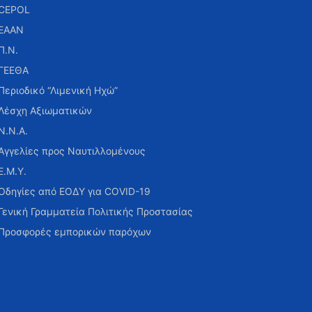
CEPOL
ΕΑΑΝ
Π.Ν.
ΓΕΕΘΑ
Περιοδικό “Λιμενική Ηχώ”
Λέσχη Αξιωματικών
Ν.Ν.Α.
Αγγελίες προς Ναυτιλλομένους
Ε.Μ.Υ.
Οδηγίες από ΕΟΔΥ για COVID-19
Γενική Γραμματεία Πολιτικής Προστασίας
Προσφορές εμπορικών παρόχων