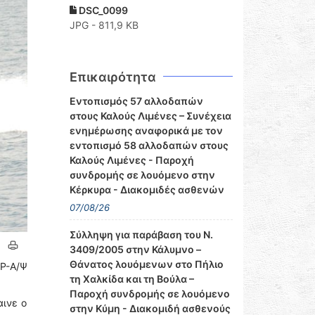
DSC_0099
JPG - 811,9 KB
Επικαιρότητα
Εντοπισμός 57 αλλοδαπών
στους Καλούς Λιμένες – Συνέχεια
ενημέρωσης αναφορικά με τον
εντοπισμό 58 αλλοδαπών στους
Καλούς Λιμένες - Παροχή
συνδρομής σε λουόμενο στην
Κέρκυρα - Διακομιδές ασθενών
07/08/26
Σύλληψη για παράβαση του Ν.
3409/2005 στην Κάλυμνο –
Θάνατος λουόμενων στο Πήλιο
Ρ-Α/Ψ
τη Χαλκίδα και τη Βούλα –
Παροχή συνδρομής σε λουόμενο
αινε ο
στην Κύμη - Διακομιδή ασθενούς