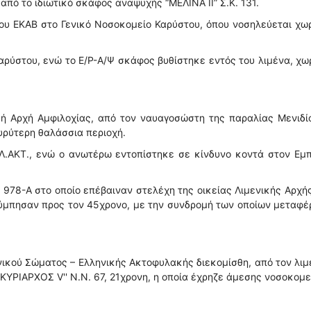
από το ιδιωτικό σκάφος αναψυχής “ΜΕΛΙΝΑ ΙΙ” Σ.Κ. 131.
υ ΕΚΑΒ στο Γενικό Νοσοκομείο Καρύστου, όπου νοσηλεύεται χω
αρύστου, ενώ το Ε/Ρ-Α/Ψ σκάφος βυθίστηκε εντός του λιμένα, χω
ή Αρχή Αμφιλοχίας, από τον ναυαγοσώστη της παραλίας Μενιδί
υρύτερη θαλάσσια περιοχή.
ΕΛ.ΑΚΤ., ενώ ο ανωτέρω εντοπίστηκε σε κίνδυνο κοντά στον Εμ
78-Α στο οποίο επέβαιναν στελέχη της οικείας Λιμενικής Αρχή
λύμπησαν προς τον 45χρονο, με την συνδρομή των οποίων μεταφ
νικού Σώματος – Ελληνικής Ακτοφυλακής διεκομίσθη, από τον λιμ
'''ΚΥΡΙΑΡΧΟΣ V'' Ν.N. 67, 21χρονη, η οποία έχρηζε άμεσης νοσοκομ