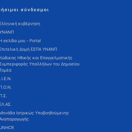
ρήσιμοι σύνδεσμοι
Ελληνική κυβέρνηση
ΥΝΑΝΠ
Η σελίδα μου - Portal
Επιτελική Δομή ΕΣΠΑ ΥΝΑΝΠ
Κώδικας Ηθικής και Επαγγελματικής
Συμπεριφοράς Υπαλλήλων του Δημοσίου
Τομέα
Ι.Ι.Ε.Ν.
Π.Ο.Ν.
Π.Σ.
ΕΛ.ΑΣ.
Μονάδα Ιατρικώς Υποβοηθούμενης
Αναπαραγωγής
UNHCR