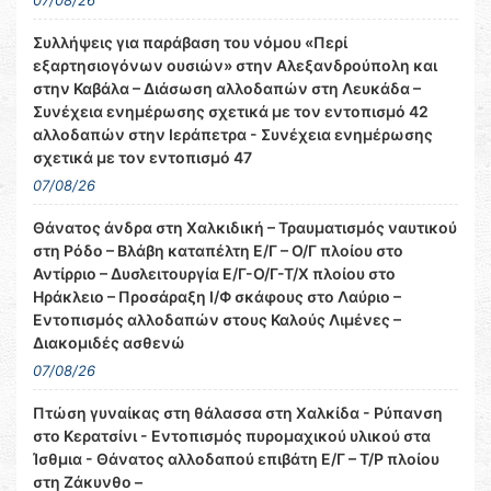
07/08/26
Συλλήψεις για παράβαση του νόμου «Περί
εξαρτησιογόνων ουσιών» στην Αλεξανδρούπολη και
στην Καβάλα – Διάσωση αλλοδαπών στη Λευκάδα –
Συνέχεια ενημέρωσης σχετικά με τον εντοπισμό 42
αλλοδαπών στην Ιεράπετρα - Συνέχεια ενημέρωσης
σχετικά με τον εντοπισμό 47
07/08/26
Θάνατος άνδρα στη Χαλκιδική – Τραυματισμός ναυτικού
στη Ρόδο – Βλάβη καταπέλτη Ε/Γ – Ο/Γ πλοίου στο
Αντίρριο – Δυσλειτουργία Ε/Γ-Ο/Γ-Τ/Χ πλοίου στο
Ηράκλειο – Προσάραξη Ι/Φ σκάφους στο Λαύριο –
Εντοπισμός αλλοδαπών στους Καλούς Λιμένες –
Διακομιδές ασθενώ
07/08/26
Πτώση γυναίκας στη θάλασσα στη Χαλκίδα - Ρύπανση
στο Κερατσίνι - Εντοπισμός πυρομαχικού υλικού στα
Ίσθμια - Θάνατος αλλοδαπού επιβάτη Ε/Γ – Τ/Ρ πλοίου
στη Ζάκυνθο –