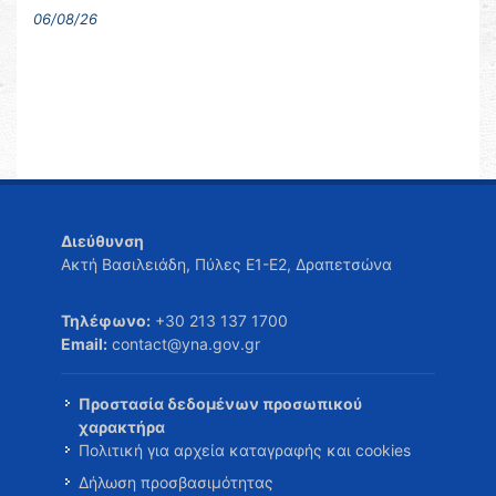
06/08/26
Διεύθυνση
Ακτή Βασιλειάδη, Πύλες Ε1-Ε2, Δραπετσώνα
Τηλέφωνο:
+30 213 137 1700
Email:
contact@yna.gov.gr
Προστασία δεδομένων προσωπικού
χαρακτήρα
Πολιτική για αρχεία καταγραφής και cookies
Δήλωση προσβασιμότητας