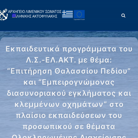
Εκπαιδευτικά προγράμματα του
Λ.Σ.-ΕΛ.ΑΚΤ. με θέμα:
“Επιτήρηση Θαλασσίου Πεδίου”
και “Εμπειρογνώμονας
διασυνοριακού εγκλήματος και
κλεμμένων οχημάτων” στo
πλαίσιο εκπαιδεύσεων του
προσωπικού σε θέματα
Ολοκληρωμένης Διαχείρισης