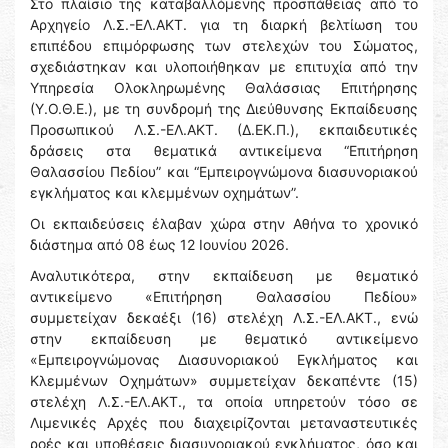
Στο πλαίσιο της καταβαλλόμενης προσπάθειας από το
Αρχηγείο Λ.Σ.-ΕΛ.ΑΚΤ. για τη διαρκή βελτίωση του
επιπέδου επιμόρφωσης των στελεχών του Σώματος,
σχεδιάστηκαν και υλοποιήθηκαν με επιτυχία από την
Υπηρεσία Ολοκληρωμένης Θαλάσσιας Επιτήρησης
(Υ.Ο.Θ.Ε.), με τη συνδρομή της Διεύθυνσης Εκπαίδευσης
Προσωπικού Λ.Σ.-ΕΛ.ΑΚΤ. (Δ.ΕΚ.Π.), εκπαιδευτικές
δράσεις στα θεματικά αντικείμενα “Επιτήρηση
Θαλασσίου Πεδίου” και “Εμπειρογνώμονα διασυνοριακού
εγκλήματος και κλεμμένων οχημάτων”.
Οι εκπαιδεύσεις έλαβαν χώρα στην Αθήνα το χρονικό
διάστημα από 08 έως 12 Ιουνίου 2026.
Αναλυτικότερα, στην εκπαίδευση με θεματικό
αντικείμενο «Επιτήρηση Θαλασσίου Πεδίου»
συμμετείχαν δεκαέξι (16) στελέχη Λ.Σ.-ΕΛ.ΑΚΤ., ενώ
στην εκπαίδευση με θεματικό αντικείμενο
«Εμπειρογνώμονας Διασυνοριακού Εγκλήματος και
Κλεμμένων Οχημάτων» συμμετείχαν δεκαπέντε (15)
στελέχη Λ.Σ.-ΕΛ.ΑΚΤ., τα οποία υπηρετούν τόσο σε
Λιμενικές Αρχές που διαχειρίζονται μεταναστευτικές
ροές και υποθέσεις διασυνοριακού εγκλήματος, όσο και