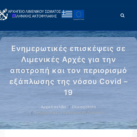
Ενημερωτικές επισκέψεις σε
Λιμενικές Αρχές για την
αποτροπή και τον περιορισμό
εξάπλωσης της νόσου Covid –
19
Αρχική σελίδα
Επικαιρότητα
Ενημερωτικές επισκέψεις σε Λιμενικές …