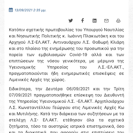
13/09/2021 2:35 μμ.
Kατόπιν σχετικής πρωτοβουλίας του Υπουργού Ναυτιλίας
και Νησιωτικής Πολιτικής κ. Ιωάννη Πλακιωτάκη και του
Αρχηγού Λ.Σ-ΕΛ.ΑΚΤ. Αντιναυάρχου Λ.Σ. Θοδωρή Κλιάρη
και στο πλαίσιο της ενημέρωσης του προσωπικού για την
πορεία των εμβολιασμών Covid-19 αλλά και των
επιπτώσεων της νόσου γενικότερα, με μέριμνα της
Υγειονομικής Υπηρεσίας του Λ.Σ.-ΕΛ.ΑΚΤ.,
πραγματοποιούνται ήδη ενημερωτικές επισκέψεις σε
Λιμενικές Αρχές της χώρας.
Ειδικότερα, την Δευτέρα 06/09/2021 και την Τρίτη
07/09/2021 πραγματοποιήθηκε επίσκεψη του Διευθυντή
της Υπηρεσίας Υγειονομικού Λ.Σ. -ΕΛ.ΑΚΤ. Αρχιπλοιάρχου
Λ.Σ. Κωνσταντέλλου Γεώργιου στις Λιμενικές Αρχές Κω
και Μυτιλήνης. Κατά την διάρκεια των συζητήσεων με τα
στελέχη Λ.Σ- ΕΛ.ΑΚΤ. ετέθησαν όλα τα σχετικά
ζητήματα, τόσο τα αυστηρώς ιατρικά επιστημονικά, όσο
και τα διοικητικά, που αφορούν στις επιπτώσεις του