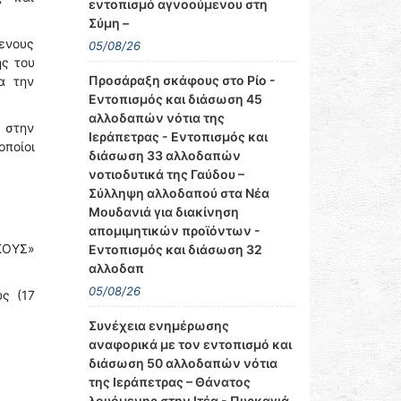
εντοπισμό αγνοούμενου στη
Σύμη –
ενους
05/08/26
ς του
Προσάραξη σκάφους στο Ρίο -
α την
Εντοπισμός και διάσωση 45
αλλοδαπών νότια της
 στην
Ιεράπετρας - Εντοπισμός και
οποίοι
διάσωση 33 αλλοδαπών
νοτιοδυτικά της Γαύδου –
Σύλληψη αλλοδαπού στα Νέα
Μουδανιά για διακίνηση
απομιμητικών προϊόντων -
ΚΟΥΣ»
Εντοπισμός και διάσωση 32
αλλοδαπ
05/08/26
ς (17
Συνέχεια ενημέρωσης
αναφορικά με τον εντοπισμό και
διάσωση 50 αλλοδαπών νότια
της Ιεράπετρας – Θάνατος
λουόμενης στην Ιτέα - Πυρκαγιά