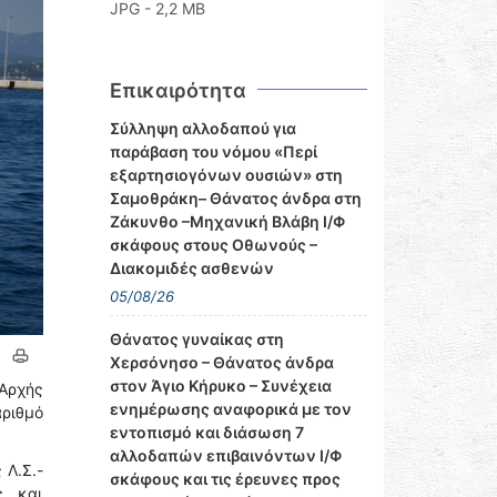
JPG - 2,2 MB
Επικαιρότητα
Σύλληψη αλλοδαπού για
παράβαση του νόμου «Περί
εξαρτησιογόνων ουσιών» στη
Σαμοθράκη– Θάνατος άνδρα στη
Ζάκυνθο –Μηχανική Βλάβη Ι/Φ
σκάφους στους Οθωνούς –
Διακομιδές ασθενών
05/08/26
Θάνατος γυναίκας στη
Χερσόνησο – Θάνατος άνδρα
στον Άγιο Κήρυκο – Συνέχεια
Αρχής
ενημέρωσης αναφορικά με τον
αριθμό
εντοπισμό και διάσωση 7
αλλοδαπών επιβαινόντων Ι/Φ
 Λ.Σ.-
σκάφους και τις έρευνες προς
ς και