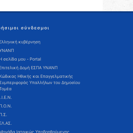
ρήσιμοι σύνδεσμοι
Ελληνική κυβέρνηση
ΥΝΑΝΠ
Η σελίδα μου - Portal
Επιτελική Δομή ΕΣΠΑ ΥΝΑΝΠ
Κώδικας Ηθικής και Επαγγελματικής
Συμπεριφοράς Υπαλλήλων του Δημοσίου
Τομέα
Ι.Ι.Ε.Ν.
Π.Ο.Ν.
Π.Σ.
ΕΛ.ΑΣ.
Μονάδα Ιατρικώς Υποβοηθούμενης