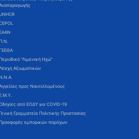
Αναπαραγωγής
UNHCR
CEPOL
ΕΑΑΝ
Π.Ν.
ΓΕΕΘΑ
Περιοδικό “Λιμενική Ηχώ”
Λέσχη Αξιωματικών
Ν.Ν.Α.
Αγγελίες προς Ναυτιλλομένους
Ε.Μ.Υ.
Οδηγίες από ΕΟΔΥ για COVID-19
Γενική Γραμματεία Πολιτικής Προστασίας
Προσφορές εμπορικών παρόχων