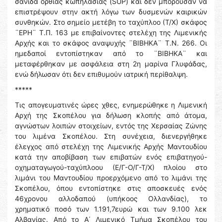
σανίδα όρθιας κωπηλασίας (SUP) και δεν μπορούσαν να
επιστρέψουν στην ακτή λόγω των δυσμενών καιρικών
συνθηκών. Στο σημείο μετέβη το ταχύπλοο (Τ/Χ) σκάφος
¨ΕΡΗ¨ Τ.Π. 163 με επιβαίνοντες στελέχη της Λιμενικής
Αρχής και το σκάφος αναψυχής ¨ΒΙΒΗΚΑ¨ Τ.Ν. 266. Οι
ημεδαποί εντοπίστηκαν από το ¨ΒΙΒΗΚΑ¨ και
μεταφέρθηκαν με ασφάλεια στη 2η μαρίνα Γλυφάδας,
ενώ δήλωσαν ότι δεν επιθυμούν ιατρική περίθαλψη.
*****
Τις απογευματινές ώρες χθες, ενημερώθηκε η Λιμενική
Αρχή της Σκοπέλου για δήλωση κλοπής από άτομα,
αγνώστων λοιπών στοιχείων, εντός της Χερσαίας Ζώνης
του λιμένα Σκοπέλου. Στη συνέχεια, διενεργήθηκε
έλεγχος από στελέχη της Λιμενικής Αρχής Μαντουδίου
κατά την αποβίβαση των επιβατών ενός επιβατηγού-
οχηματαγωγού-ταχύπλοου (Ε/Γ-Ο/Γ-Τ/Χ) πλοίου στο
λιμάνι του Μαντουδίου προερχόμενο από το λιμάνι της
Σκοπέλου, όπου εντοπίστηκε στις αποσκευές ενός
46χρονου αλλοδαπού (υπήκοος Ολλανδίας), το
χρηματικό ποσό των 1.191,7ευρώ και των 9.100 λεκ
Αλβανίας. Από το Α΄ Λιμενικό Τμήμα Σκοπέλου του