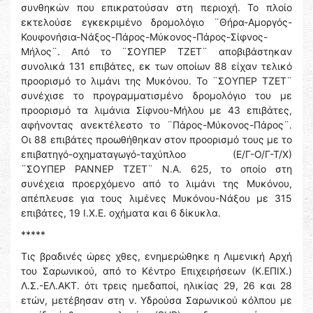
συνθηκών που επικρατούσαν στη περιοχή. Το πλοίο
εκτελούσε εγκεκριμένο δρομολόγιο ¨Θήρα-Αμοργός-
Κουφονήσια-Νάξος-Πάρος-Μύκονος-Πάρος-Σίφνος-
Μήλος¨. Από το ¨ΣΟΥΠΕΡ ΤΖΕΤ¨ αποβιβάστηκαν
συνολικά 131 επιβάτες, εκ των οποίων 88 είχαν τελικό
προορισμό το λιμάνι της Μυκόνου. Το ¨ΣΟΥΠΕΡ ΤΖΕΤ¨
συνέχισε το προγραμματισμένο δρομολόγιο του με
προορισμό τα λιμάνια Σίφνου-Μήλου με 43 επιβάτες,
αφήνοντας ανεκτέλεστο το ¨Πάρος-Μύκονος-Πάρος¨.
Οι 88 επιβάτες προωθήθηκαν στον προορισμό τους με το
επιβατηγό-οχηματαγωγό-ταχύπλοο (Ε/Γ-Ο/Γ-Τ/Χ)
¨ΣΟΥΠΕΡ ΡΑΝΝΕΡ ΤΖΕΤ¨ Ν.Α. 625, το οποίο στη
συνέχεια προερχόμενο από το λιμάνι της Μυκόνου,
απέπλευσε για τους λιμένες Μυκόνου-Νάξου με 315
επιβάτες, 19 Ι.Χ.Ε. οχήματα και 6 δίκυκλα.
*****
Τις βραδινές ώρες χθες, ενημερώθηκε η Λιμενική Αρχή
του Σαρωνικού, από το Κέντρο Επιχειρήσεων (Κ.ΕΠΙΧ.)
Λ.Σ.-ΕΛ.ΑΚΤ. ότι τρεις ημεδαποί, ηλικίας 29, 26 και 28
ετών, μετέβησαν στη ν. Υδρούσα Σαρωνικού κόλπου με