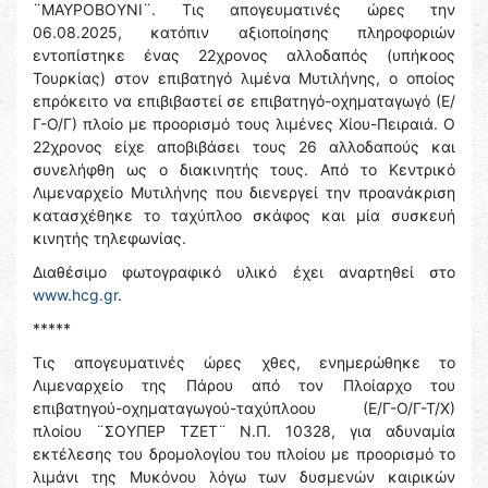
¨ΜΑΥΡΟΒΟΥΝΙ¨. Τις απογευματινές ώρες την
06.08.2025, κατόπιν αξιοποίησης πληροφοριών
εντοπίστηκε ένας 22χρονος αλλοδαπός (υπήκοος
Τουρκίας) στον επιβατηγό λιμένα Μυτιλήνης, ο οποίος
επρόκειτο να επιβιβαστεί σε επιβατηγό-οχηματαγωγό (Ε/
Γ-Ο/Γ) πλοίο με προορισμό τους λιμένες Χίου-Πειραιά. Ο
22χρονος είχε αποβιβάσει τους 26 αλλοδαπούς και
συνελήφθη ως ο διακινητής τους. Από το Κεντρικό
Λιμεναρχείο Μυτιλήνης που διενεργεί την προανάκριση
κατασχέθηκε το ταχύπλοο σκάφος και μία συσκευή
κινητής τηλεφωνίας.
Διαθέσιμο φωτογραφικό υλικό έχει αναρτηθεί στο
www.hcg.gr
.
*****
Τις απογευματινές ώρες χθες, ενημερώθηκε το
Λιμεναρχείο της Πάρου από τον Πλοίαρχο του
επιβατηγού-οχηματαγωγού-ταχύπλοου (Ε/Γ-Ο/Γ-Τ/Χ)
πλοίου ¨ΣΟΥΠΕΡ ΤΖΕΤ¨ Ν.Π. 10328, για αδυναμία
εκτέλεσης του δρομολογίου του πλοίου με προορισμό το
λιμάνι της Μυκόνου λόγω των δυσμενών καιρικών