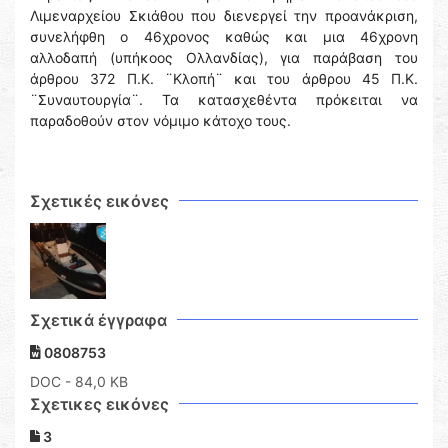
Λιμεναρχείου Σκιάθου που διενεργεί την προανάκριση,
συνελήφθη ο 46χρονος καθώς και μια 46χρονη
αλλοδαπή (υπήκοος Ολλανδίας), για παράβαση του
άρθρου 372 Π.Κ. ¨Κλοπή¨ και του άρθρου 45 Π.Κ.
¨Συναυτουργία¨. Τα κατασχεθέντα πρόκειται να
παραδοθούν στον νόμιμο κάτοχο τους.
Σχετικές εικόνες
Σχετικά έγγραφα
0808753
DOC
- 84,0 KB
Σχετικες εικόνες
3