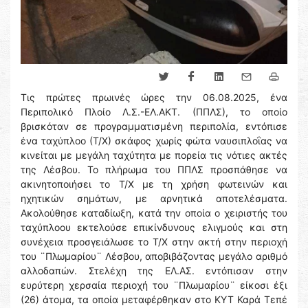
Τις πρώτες πρωινές ώρες την 06.08.2025, ένα
Περιπολικό Πλοίο Λ.Σ.-ΕΛ.ΑΚΤ. (ΠΠΛΣ), το οποίο
βρισκόταν σε προγραμματισμένη περιπολία, εντόπισε
ένα ταχύπλοο (Τ/Χ) σκάφος χωρίς φώτα ναυσιπλοΐας να
κινείται με μεγάλη ταχύτητα με πορεία τις νότιες ακτές
της Λέσβου. Το πλήρωμα του ΠΠΛΣ προσπάθησε να
ακινητοποιήσει το Τ/Χ με τη χρήση φωτεινών και
ηχητικών σημάτων, με αρνητικά αποτελέσματα.
Ακολούθησε καταδίωξη, κατά την οποία ο χειριστής του
ταχύπλοου εκτελούσε επικίνδυνους ελιγμούς και στη
συνέχεια προσγειάλωσε το Τ/Χ στην ακτή στην περιοχή
του ¨Πλωμαρίου¨ Λέσβου, αποβιβάζοντας μεγάλο αριθμό
αλλοδαπών. Στελέχη της ΕΛ.ΑΣ. εντόπισαν στην
ευρύτερη χερσαία περιοχή του ¨Πλωμαρίου¨ είκοσι έξι
(26) άτομα, τα οποία μεταφέρθηκαν στο ΚΥΤ Καρά Τεπέ