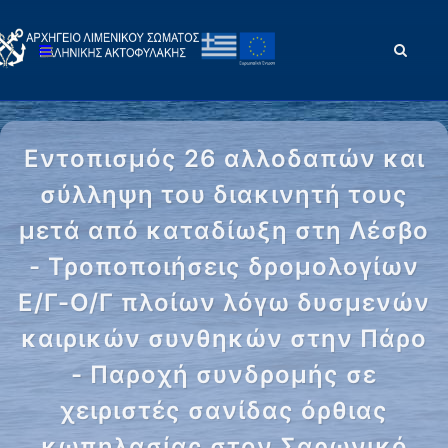
Εντοπισμός 26 αλλοδαπών και
σύλληψη του διακινητή τους
μετά από καταδίωξη στη Λέσβο
- Τροποποιήσεις δρομολογίων
Ε/Γ-Ο/Γ πλοίων λόγω δυσμενών
καιρικών συνθηκών στην Πάρο
- Παροχή συνδρομής σε
χειριστές σανίδας όρθιας
κωπηλασίας στον Σαρωνικό