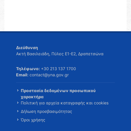
Διεύθυνση
Ακτή Βασιλειάδη, Πύλες Ε1-Ε2, Δραπετσώνα
Τηλέφωνο:
+30 213 137 1700
Email:
contact@yna.gov.gr
Προστασία δεδομένων προσωπικού
χαρακτήρα
Πολιτική για αρχεία καταγραφής και cookies
Δήλωση προσβασιμότητας
Όροι χρήσης