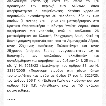
Ακολούθησε καταδίωξη κατά την οποία το Τ/Χ
προσέγγισε την περιοχή των Αλίντων, όπου
αποβιβάστηκαν οι επιβαίνοντες. Κατόπιν χερσαίων
περιπολιών εντοπίστηκαν 30 αλλοδαποί, δύο εκ των
οποίων (1 άντρας και 1 γυναίκα) μεταφέρθηκαν στο
Κρατικό Θεραπευτήριο - Κέντρο Υγείας Λέρου, όπου
παρέμειναν για νοσηλεία, ενώ οι υπόλοιποι 26
μεταφέρθηκαν σε Κλειστή Ελεγχόμενη Δομή. Κατά τη
διενεργούμενη προανάκριση από το Λιμεναρχείο Λέρου,
ένας 22χρονος (υπήκοος Παλαιστίνης) και ένας
25χρονος (υπήκοος Συρίας) αναγνωρίστηκαν ως οι
διακινητές των υπολοίπων αλλοδαπών και
συνελήφθησαν για παράβαση των άρθρων 24 & 25 παρ. 1
εδ. (γ) Ν. 5038/23 «Διακίνηση», του άρθρου 83 του Ν.
3386/2005 «Παράνομη είσοδος στη χώρα» όπως
τροποποιήθηκε και ισχύει με άρθρο 27 του Ν. 5226/25,
του άρθρου 306 Π.Κ. «Έκθεση ζωής σε κίνδυνο» και του
άρθρου 169 Π.Κ. «Απείθεια», ενώ το Τ/Χ σκάφος
κατασχέθηκε.
*****