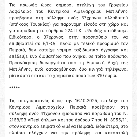
Τις πρωινές ώρες σήμερα, στελέχη του Γραφείου
Ασφάλειας του Κεντρικού Λιμεναρχείου Μυτιλήνης
προέβησαν στη σύλληψη ενός 37χρονου αλλοδαπού
(υπήκοος Τουρκίας) για παράνομη είσοδο στη χώρα και
για παράβαση του άρθρου 224 Π.Κ. «Ψευδής κατάθεση».
Ειδικότερα, ο 37χρονος, στην προσπάθειά του να
επιβιβαστεί σε Ε/Γ-Ο/Γ πλοίο με τελικό προορισμό τον
Πειραιά, δεν κατείχε νόμιμα ταξιδιωτικά έγγραφα και
επέδειξε ένα διαβατήριο που ανήκει σε τρίτο πρόσωπο.
Προανάκριση διενεργείται από τη Λιμενική Αρχή της
Μυτιλήνης, ενώ κατασχέθηκαν δύο κινητά τηλέφωνα,
μία κάρτα sim και το χρηματικό ποσό των 310 ευρώ.
*****
Τις απογευματινές ώρες την 16.10.2025, στελέχη του
Κεντρικού Λιμεναρχείου Πειραιά προέβησαν στη
σύλληψη ενός 41χρονου ημεδαπού για παράβαση του Ν.
2168/93 «Περί όπλων» και του άρθρου 7 του Ν. 3955/11,
στον κεντρικό επιβατικό λιμένα Πειραιά. Ειδικότερα, στο
πλαίσιο ελέγχων για την πρόληψη και καταστολή