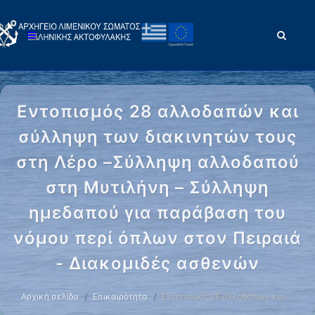
Εντοπισμός 28 αλλοδαπών και
σύλληψη των διακινητών τους
στη Λέρο –Σύλληψη αλλοδαπού
στη Μυτιλήνη – Σύλληψη
ημεδαπού για παράβαση του
νόμου περί όπλων στον Πειραιά
- Διακομιδές ασθενών
Αρχική σελίδα
Επικαιρότητα
Εντοπισμός 28 αλλοδαπών και …