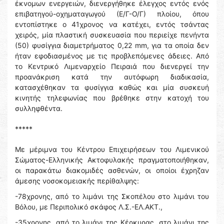
έκνομων ενεργειών, διενεργήθηκε έλεγχος εντός ενός
επιβατηγού-οχηματαγωγού (Ε/Γ-Ο/Γ) πλοίου, όπου
εντοπίστηκε ο 41χρονος να κατέχει, εντός τσάντας
χειρός, μία πλαστική συσκευασία που περιείχε πενήντα
(50) φυσίγγια διαμετρήματος 0,22 mm, για τα οποία δεν
ήταν εφοδιασμένος με τις προβλεπόμενες άδειες. Από
το Κεντρικό Λιμεναρχείο Πειραιά που διενεργεί την
προανάκριση κατά την αυτόφωρη διαδικασία,
κατασχέθηκαν τα φυσίγγια καθώς και μία συσκευή
κινητής τηλεφωνίας που βρέθηκε στην κατοχή του
συλληφθέντα.
*****
Με μέριμνα του Κέντρου Επιχειρήσεων του Λιμενικού
Σώματος-Ελληνικής Ακτοφυλακής πραγματοποιήθηκαν,
οι παρακάτω διακομιδές ασθενών, οι οποίοι έχρηζαν
άμεσης νοσοκομειακής περίθαλψης:
-78χρονης, από το λιμάνι της Σκοπέλου στο λιμάνι του
Βόλου, με Περιπολικό σκάφος Λ.Σ.-ΕΛ.ΑΚΤ.,
-35χρονης, από το λιμάνι της Κέρκυρας, στο λιμάνι της