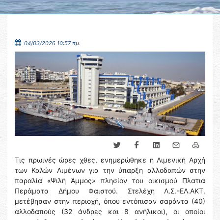
04/03/2026 10:57 πμ.
Τις πρωινές ώρες χθες, ενημερώθηκε η Λιμενική Αρχή
των Καλών Λιμένων για την ύπαρξη αλλοδαπών στην
παραλία «Ψιλή Άμμος» πλησίον του οικισμού Πλατιά
Περάματα Δήμου Φαιστού. Στελέχη Λ.Σ.-ΕΛ.ΑΚΤ.
μετέβησαν στην περιοχή, όπου εντόπισαν σαράντα (40)
αλλοδαπούς (32 άνδρες και 8 ανήλικοι), οι οποίοι