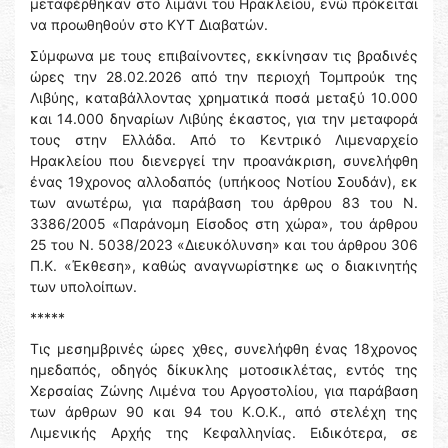
μεταφέρθηκαν στο λιμάνι του Ηρακλείου, ενώ πρόκειται
να προωθηθούν στο ΚΥΤ Διαβατών.
Σύμφωνα με τους επιβαίνοντες, εκκίνησαν τις βραδινές
ώρες την 28.02.2026 από την περιοχή Τομπρούκ της
Λιβύης, καταβάλλοντας χρηματικά ποσά μεταξύ 10.000
και 14.000 δηναρίων Λιβύης έκαστος, για την μεταφορά
τους στην Ελλάδα. Από το Κεντρικό Λιμεναρχείο
Ηρακλείου που διενεργεί την προανάκριση, συνελήφθη
ένας 19χρονος αλλοδαπός (υπήκοος Νοτίου Σουδάν), εκ
των ανωτέρω, για παράβαση του άρθρου 83 του Ν.
3386/2005 «Παράνομη Είσοδος στη χώρα», του άρθρου
25 του Ν. 5038/2023 «Διευκόλυνση» και του άρθρου 306
Π.Κ. «Έκθεση», καθώς αναγνωρίστηκε ως ο διακινητής
των υπολοίπων.
*****
Τις μεσημβρινές ώρες χθες, συνελήφθη ένας 18χρονος
ημεδαπός, οδηγός δίκυκλης μοτοσικλέτας, εντός της
Χερσαίας Ζώνης Λιμένα του Αργοστολίου, για παράβαση
των άρθρων 90 και 94 του Κ.Ο.Κ., από στελέχη της
Λιμενικής Αρχής της Κεφαλληνίας. Ειδικότερα, σε