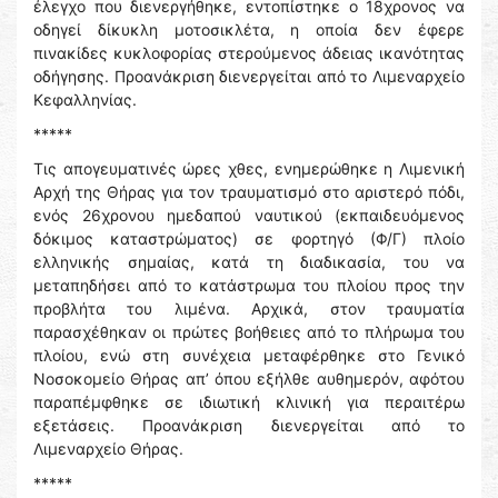
έλεγχο που διενεργήθηκε, εντοπίστηκε ο 18χρονος να
οδηγεί δίκυκλη μοτοσικλέτα, η οποία δεν έφερε
πινακίδες κυκλοφορίας στερούμενος άδειας ικανότητας
οδήγησης. Προανάκριση διενεργείται από το Λιμεναρχείο
Κεφαλληνίας.
*****
Τις απογευματινές ώρες χθες, ενημερώθηκε η Λιμενική
Αρχή της Θήρας για τον τραυματισμό στο αριστερό πόδι,
ενός 26χρονου ημεδαπού ναυτικού (εκπαιδευόμενος
δόκιμος καταστρώματος) σε φορτηγό (Φ/Γ) πλοίο
ελληνικής σημαίας, κατά τη διαδικασία, του να
μεταπηδήσει από το κατάστρωμα του πλοίου προς την
προβλήτα του λιμένα. Αρχικά, στον τραυματία
παρασχέθηκαν οι πρώτες βοήθειες από το πλήρωμα του
πλοίου, ενώ στη συνέχεια μεταφέρθηκε στο Γενικό
Νοσοκομείο Θήρας απ’ όπου εξήλθε αυθημερόν, αφότου
παραπέμφθηκε σε ιδιωτική κλινική για περαιτέρω
εξετάσεις. Προανάκριση διενεργείται από το
Λιμεναρχείο Θήρας.
*****