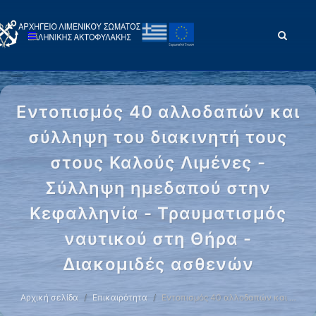
Εντοπισμός 40 αλλοδαπών και
σύλληψη του διακινητή τους
στους Καλούς Λιμένες -
Σύλληψη ημεδαπού στην
Κεφαλληνία - Τραυματισμός
ναυτικoύ στη Θήρα -
Διακομιδές ασθενών
Αρχική σελίδα
Επικαιρότητα
Εντοπισμός 40 αλλοδαπών και …