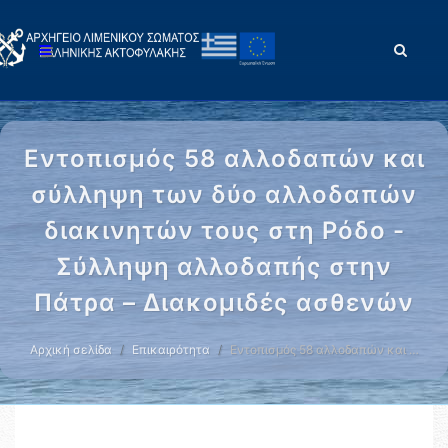
Εντοπισμός 58 αλλοδαπών και
σύλληψη των δύο αλλοδαπών
διακινητών τους στη Ρόδο -
Σύλληψη αλλοδαπής στην
Πάτρα – Διακομιδές ασθενών
Αρχική σελίδα
Επικαιρότητα
Εντοπισμός 58 αλλοδαπών και …