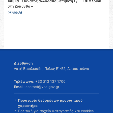
Ίσθμια - Θάνατος αλλοδαπού επιβάτη Ε/Γ – Τ/Ρ πλοίου
στη Ζάκυνθο –
06/08/26
Διεύθυνση
Ακτή Βασιλειάδη, Πύλες Ε1-Ε2, Δραπετσώνα
Τηλέφωνο:
+30 213 137 1700
Email:
contact@yna.gov.gr
Προστασία δεδομένων προσωπικού
χαρακτήρα
Πολιτική για αρχεία καταγραφής και cookies