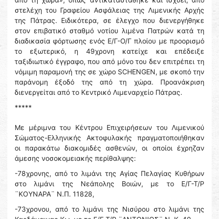
στελέχη του Γραφείου Ασφάλειας της Λιμενικής Αρχής
της Πάτρας. Ειδικότερα, σε έλεγχο που διενεργήθηκε
στον επιβατικό σταθμό νοτίου λιμένα Πατρών κατά τη
διαδικασία φόρτωσης ενός Ε/Γ-Ο/Γ πλοίου με προορισμό
το εξωτερικό, η 49χρονη κατείχε και επέδειξε
ταξιδιωτικό έγγραφο, που από μόνο του δεν επιτρέπει τη
νόμιμη παραμονή της σε χώρο SCHENGEN, με σκοπό την
παράνομη έξοδό της από τη χώρα. Προανάκριση
διενεργείται από το Κεντρικό Λιμεναρχείο Πάτρας.
*****
Με μέριμνα του Κέντρου Επιχειρήσεων του Λιμενικού
Σώματος-Ελληνικής Ακτοφυλακής πραγματοποιήθηκαν
οι παρακάτω διακομιδές ασθενών, οι οποίοι έχρηζαν
άμεσης νοσοκομειακής περίθαλψης:
-78χρονης, από το λιμάνι της Αγίας Πελαγίας Κυθήρων
στο λιμάνι της Νεάπολης Βοιών, με το Ε/Γ-Τ/Ρ
¨ΚΟΥΝΑΡΑ¨ Ν.Π. 11828,
-73χρονου, από το λιμάνι της Νισύρου στο λιμάνι της