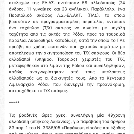
στελεχών της ΕΛ.ΑΣ. εντόπισαν 58 αλλοδαπούς (24
άνδρες, 11 γυναίκες και 23 ανήλικοι). Παράλληλα, ένα
Περιπολικό σκάφος Λ.Σ.-ΕΛ.ΑΚΤ. (ΠΛΣ), το οποίο
βρισκόταν σε προγραμματισμένη περιπολία, εντόπισε
ένα ταχύπλοο (Τ/Χ) σκάφος να κινείται με μεγάλη
ταχύτητα από τις ακτές της Ρόδου προς τα τουρκικά
παράλια. Ακολούθησε καταδίωξη, κατά την οποία το ΠΛΣ
προέβη σε χρήση φωτεινών και ηχητικών σημάτων με
αποτέλεσμα την ακινητοποίηση του Τ/Χ σκάφους. Οι δύο
αλλοδαποί (υπήκοοι Τουρκίας) χειριστές του Τ/Χ,
μεταφέρθηκαν στο λιμάνι της Ρόδου και συνελήφθησαν,
καθώς αναγνωρίστηκαν από τους υπόλοιπους
αλλοδαπούς ως οι διακινητές τους. Από το Κεντρικό
Λιμεναρχείο Ρόδου που διενεργεί την προανάκριση,
κατασχέθηκε το Τ/Χ σκάφος.
*****
Τις βραδινές ώρες χθες, συνελήφθη μία 49χρονη
αλλοδαπή (υπήκοος Αλβανίας), για παράβαση του άρθρου
83 παρ. 1 του Ν. 3386/05 «Παράνομη είσοδος και έξοδος
από τη χώρα», όπως αντικαταστάθηκε και ισχύει, από