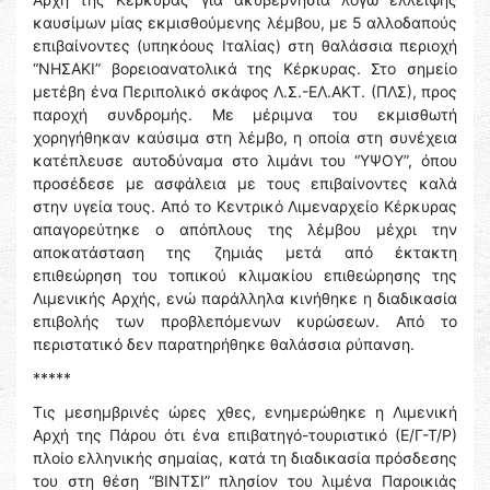
καυσίμων μίας εκμισθούμενης λέμβου, με 5 αλλοδαπούς
επιβαίνοντες (υπηκόους Ιταλίας) στη θαλάσσια περιοχή
“ΝΗΣΑΚΙ” βορειοανατολικά της Κέρκυρας. Στο σημείο
μετέβη ένα Περιπολικό σκάφος Λ.Σ.-ΕΛ.ΑΚΤ. (ΠΛΣ), προς
παροχή συνδρομής. Με μέριμνα του εκμισθωτή
χορηγήθηκαν καύσιμα στη λέμβο, η οποία στη συνέχεια
κατέπλευσε αυτοδύναμα στο λιμάνι του “ΥΨΟΥ”, όπου
προσέδεσε με ασφάλεια με τους επιβαίνοντες καλά
στην υγεία τους. Από το Κεντρικό Λιμεναρχείο Κέρκυρας
απαγορεύτηκε ο απόπλους της λέμβου μέχρι την
αποκατάσταση της ζημιάς μετά από έκτακτη
επιθεώρηση του τοπικού κλιμακίου επιθεώρησης της
Λιμενικής Αρχής, ενώ παράλληλα κινήθηκε η διαδικασία
επιβολής των προβλεπόμενων κυρώσεων. Από το
περιστατικό δεν παρατηρήθηκε θαλάσσια ρύπανση.
*****
Τις μεσημβρινές ώρες χθες, ενημερώθηκε η Λιμενική
Αρχή της Πάρου ότι ένα επιβατηγό-τουριστικό (Ε/Γ-Τ/Ρ)
πλοίο ελληνικής σημαίας, κατά τη διαδικασία πρόσδεσης
του στη θέση “ΒΙΝΤΣΙ” πλησίον του λιμένα Παροικιάς