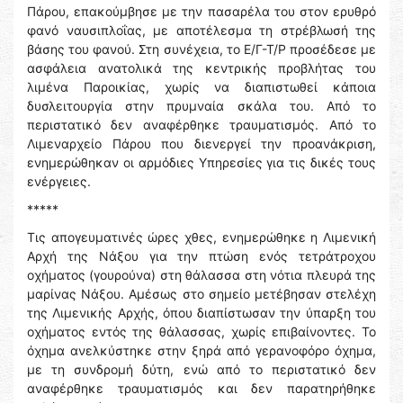
Πάρου, επακούμβησε με την πασαρέλα του στον ερυθρό
φανό ναυσιπλοΐας, με αποτέλεσμα τη στρέβλωσή της
βάσης του φανού. Στη συνέχεια, το Ε/Γ-Τ/Ρ προσέδεσε με
ασφάλεια ανατολικά της κεντρικής προβλήτας του
λιμένα Παροικίας, χωρίς να διαπιστωθεί κάποια
δυσλειτουργία στην πρυμναία σκάλα του. Από το
περιστατικό δεν αναφέρθηκε τραυματισμός. Από το
Λιμεναρχείο Πάρου που διενεργεί την προανάκριση,
ενημερώθηκαν οι αρμόδιες Υπηρεσίες για τις δικές τους
ενέργειες.
*****
Τις απογευματινές ώρες χθες, ενημερώθηκε η Λιμενική
Αρχή της Νάξου για την πτώση ενός τετράτροχου
οχήματος (γουρούνα) στη θάλασσα στη νότια πλευρά της
μαρίνας Νάξου. Αμέσως στο σημείο μετέβησαν στελέχη
της Λιμενικής Αρχής, όπου διαπίστωσαν την ύπαρξη του
οχήματος εντός της θάλασσας, χωρίς επιβαίνοντες. Το
όχημα ανελκύστηκε στην ξηρά από γερανοφόρο όχημα,
με τη συνδρομή δύτη, ενώ από το περιστατικό δεν
αναφέρθηκε τραυματισμός και δεν παρατηρήθηκε