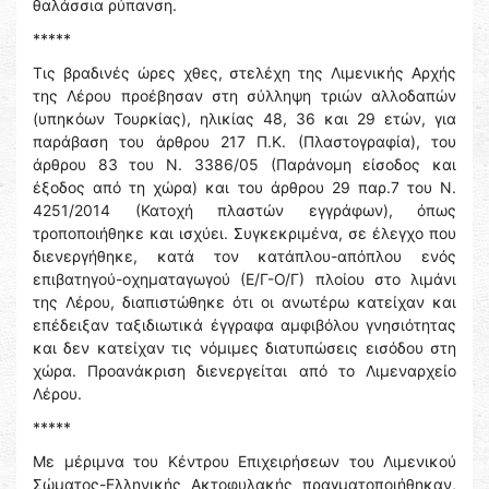
θαλάσσια ρύπανση.
*****
Τις βραδινές ώρες χθες, στελέχη της Λιμενικής Αρχής
της Λέρου προέβησαν στη σύλληψη τριών αλλοδαπών
(υπηκόων Τουρκίας), ηλικίας 48, 36 και 29 ετών, για
παράβαση του άρθρου 217 Π.Κ. (Πλαστογραφία), του
άρθρου 83 του Ν. 3386/05 (Παράνομη είσοδος και
έξοδος από τη χώρα) και του άρθρου 29 παρ.7 του Ν.
4251/2014 (Κατοχή πλαστών εγγράφων), όπως
τροποποιήθηκε και ισχύει. Συγκεκριμένα, σε έλεγχο που
διενεργήθηκε, κατά τον κατάπλου-απόπλου ενός
επιβατηγού-οχηματαγωγού (Ε/Γ-Ο/Γ) πλοίου στο λιμάνι
της Λέρου, διαπιστώθηκε ότι οι ανωτέρω κατείχαν και
επέδειξαν ταξιδιωτικά έγγραφα αμφιβόλου γνησιότητας
και δεν κατείχαν τις νόμιμες διατυπώσεις εισόδου στη
χώρα. Προανάκριση διενεργείται από το Λιμεναρχείο
Λέρου.
*****
Με μέριμνα του Κέντρου Επιχειρήσεων του Λιμενικού
Σώματος-Ελληνικής Ακτοφυλακής πραγματοποιήθηκαν,