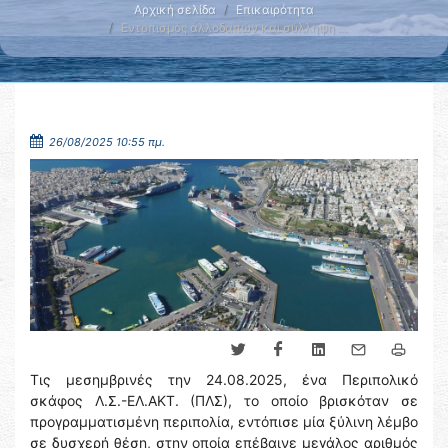
Αρχική σελίδα
Επικαιρότητα
Εντοπισμός αλλοδαπών και σύλληψη …
26/08/2025 10:55 πμ.
Τις μεσημβρινές την 24.08.2025, ένα Περιπολικό
σκάφος Λ.Σ.-ΕΛ.ΑΚΤ. (ΠΛΣ), το οποίο βρισκόταν σε
προγραμματισμένη περιπολία, εντόπισε μία ξύλινη λέμβο
σε δυσχερή θέση, στην οποία επέβαινε μεγάλος αριθμός