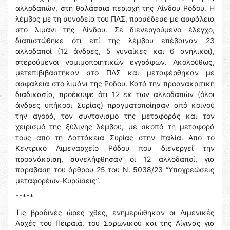
αλλοδαπών, στη θαλάσσια περιοχή της Λίνδου Ρόδου. Η
λέμβος με τη συνοδεία του ΠΛΣ, προσέδεσε με ασφάλεια
στο λιμάνι της Λίνδου. Σε διενεργούμενο έλεγχο,
διαπιστώθηκε ότι επί της λέμβου επέβαιναν 23
αλλοδαποί (12 άνδρες, 5 γυναίκες και 6 ανήλικοι),
στερούμενοι νομιμοποιητικών εγγράφων. Ακολούθως,
μετεπιβιβάστηκαν στο ΠΛΣ και μεταφέρθηκαν με
ασφάλεια στο λιμάνι της Ρόδου. Κατά την προανακριτική
διαδικασία, προέκυψε ότι 12 εκ των αλλοδαπών (όλοι
άνδρες υπήκοοι Συρίας) πραγματοποίησαν από κοινού
την αγορά, τον συντονισμό της μεταφοράς και τον
χειρισμό της ξύλινης λέμβου, με σκοπό τη μεταφορά
τους από τη Λαττάκεια Συρίας στην Ιταλία. Από το
Κεντρικό Λιμεναρχείο Ρόδου που διενεργεί την
προανάκριση, συνελήφθησαν οι 12 αλλοδαποί, για
παράβαση του άρθρου 25 του Ν. 5038/23 “Υποχρεώσεις
μεταφορέων-Κυρώσεις”.
*****
Τις βραδινές ώρες χθες, ενημερώθηκαν οι Λιμενικές
Αρχές του Πειραιά, του Σαρωνικού και της Αίγινας για