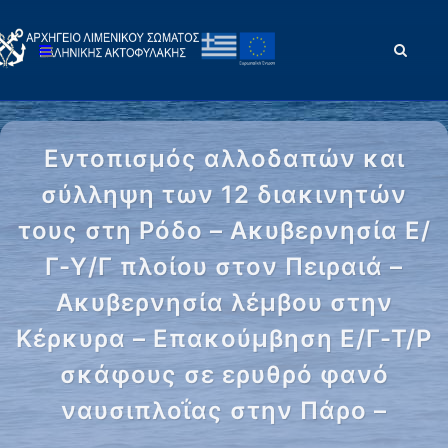
Εντοπισμός αλλοδαπών και
σύλληψη των 12 διακινητών
τους στη Ρόδο – Ακυβερνησία Ε/
Γ-Υ/Γ πλοίου στον Πειραιά –
Ακυβερνησία λέμβου στην
Κέρκυρα – Επακούμβηση Ε/Γ-Τ/Ρ
σκάφους σε ερυθρό φανό
ναυσιπλοΐας στην Πάρο –