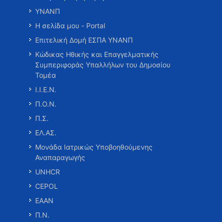
ΥΝΑΝΠ
Η σελίδα μου - Portal
Επιτελική Δομή ΕΣΠΑ ΥΝΑΝΠ
Κώδικας Ηθικής και Επαγγελματικής
Συμπεριφοράς Υπαλλήλων του Δημοσίου
Τομέα
Ι.Ι.Ε.Ν.
Π.Ο.Ν.
Π.Σ.
ΕΛ.ΑΣ.
Μονάδα Ιατρικώς Υποβοηθούμενης
Αναπαραγωγής
UNHCR
CEPOL
ΕΑΑΝ
Π.Ν.