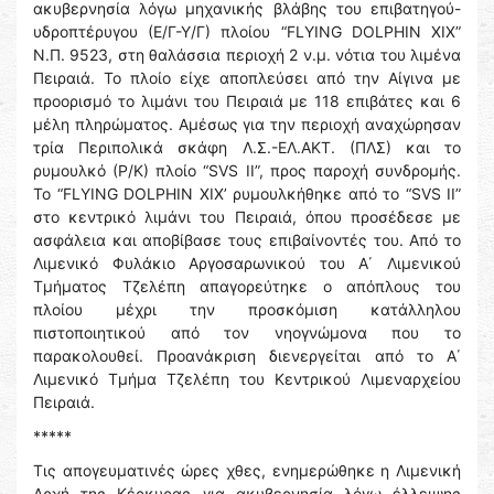
ακυβερνησία λόγω μηχανικής βλάβης του επιβατηγού-
υδροπτέρυγου (Ε/Γ-Υ/Γ) πλοίου “FLYING DOLPHIN XIX”
Ν.Π. 9523, στη θαλάσσια περιοχή 2 ν.μ. νότια του λιμένα
Πειραιά. Το πλοίο είχε αποπλεύσει από την Αίγινα με
προορισμό το λιμάνι του Πειραιά με 118 επιβάτες και 6
μέλη πληρώματος. Αμέσως για την περιοχή αναχώρησαν
τρία Περιπολικά σκάφη Λ.Σ.-ΕΛ.ΑΚΤ. (ΠΛΣ) και το
ρυμουλκό (Ρ/Κ) πλοίο “SVS II”, προς παροχή συνδρομής.
Το “FLYING DOLPHIN XIX’ ρυμουλκήθηκε από το “SVS II”
στο κεντρικό λιμάνι του Πειραιά, όπου προσέδεσε με
ασφάλεια και αποβίβασε τους επιβαίνοντές του. Από το
Λιμενικό Φυλάκιο Αργοσαρωνικού του Α΄ Λιμενικού
Τμήματος Τζελέπη απαγορεύτηκε ο απόπλους του
πλοίου μέχρι την προσκόμιση κατάλληλου
πιστοποιητικού από τον νηογνώμονα που το
παρακολουθεί. Προανάκριση διενεργείται από το Α΄
Λιμενικό Τμήμα Τζελέπη του Κεντρικού Λιμεναρχείου
Πειραιά.
*****
Τις απογευματινές ώρες χθες, ενημερώθηκε η Λιμενική
Αρχή της Κέρκυρας για ακυβερνησία λόγω έλλειψης