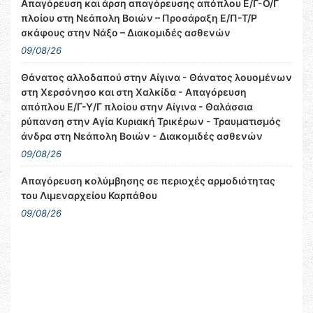
Απαγόρευση και άρση απαγόρευσης απόπλου Ε/Γ-Ο/Γ
πλοίου στη Νεάπολη Βοιών – Προσάραξη Ε/Π-Τ/Ρ
σκάφους στην Νάξο – Διακομιδές ασθενών
09/08/26
Θάνατος αλλοδαπού στην Αίγινα - Θάνατος λουομένων
στη Χερσόνησο και στη Χαλκίδα - Απαγόρευση
απόπλου Ε/Γ-Υ/Γ πλοίου στην Αίγινα - Θαλάσσια
ρύπανση στην Αγία Κυριακή Τρικέρων - Τραυματισμός
άνδρα στη Νεάπολη Βοιών - Διακομιδές ασθενών
09/08/26
Απαγόρευση κολύμβησης σε περιοχές αρμοδιότητας
του Λιμεναρχείου Καρπάθου
09/08/26