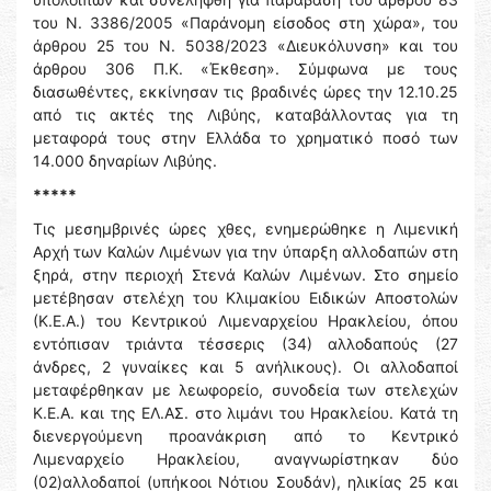
του Ν. 3386/2005 «Παράνομη είσοδος στη χώρα», του
άρθρου 25 του Ν. 5038/2023 «Διευκόλυνση» και του
άρθρου 306 Π.Κ. «Έκθεση». Σύμφωνα με τους
διασωθέντες, εκκίνησαν τις βραδινές ώρες την 12.10.25
από τις ακτές της Λιβύης, καταβάλλοντας για τη
μεταφορά τους στην Ελλάδα το χρηματικό ποσό των
14.000 δηναρίων Λιβύης.
*****
Τις μεσημβρινές ώρες χθες, ενημερώθηκε η Λιμενική
Αρχή των Καλών Λιμένων για την ύπαρξη αλλοδαπών στη
ξηρά, στην περιοχή Στενά Καλών Λιμένων. Στο σημείο
μετέβησαν στελέχη του Κλιμακίου Ειδικών Αποστολών
(Κ.Ε.Α.) του Κεντρικού Λιμεναρχείου Ηρακλείου, όπου
εντόπισαν τριάντα τέσσερις (34) αλλοδαπούς (27
άνδρες, 2 γυναίκες και 5 ανήλικους). Οι αλλοδαποί
μεταφέρθηκαν με λεωφορείο, συνοδεία των στελεχών
Κ.Ε.Α. και της ΕΛ.ΑΣ. στο λιμάνι του Ηρακλείου. Κατά τη
διενεργούμενη προανάκριση από το Κεντρικό
Λιμεναρχείο Ηρακλείου, αναγνωρίστηκαν δύο
(02)αλλοδαποί (υπήκοοι Νότιου Σουδάν), ηλικίας 25 και