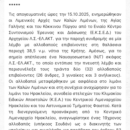
*****
Τις απογευματινές ώρες την 15.10.2025, ενημερώθηκαν
οι Λιμενικές Αρχές των Καλών Λιμένων, της Αγίας
Γαλήνης και του Κόκκινου Πύργου από το Ενιαίο Κέντρο
Συντονισμού Έρευνας και Διάσωσης (Ε.Κ.Σ.Ε.Δ.) του
Αρχηγείου Λ.Σ.-ΕΛ.ΑΚΤ. για την παροχή συνδρομής σε μία
λέμβο με αλλοδαπούς επιβαίνοντες στη θαλάσσια
περιοχή 38,5 ν.μ. νότια της Κρήτης. Αμέσως, για το
σημείο απέπλευσε ένα Ναυαγοσωστικό (Ν/Γ) σκάφος
Λ.Σ.-ΕΛ.ΑΚΤ., το οποίο εντόπισε την πνευστή λέμβο και
περισυνέλεξε τους τριάντα δύο (32) αλλοδαπούς
επιβαίνοντες (26 άνδρες, 3 γυναίκες και 3 ανήλικους).
Οι αλλοδαποί μεταφέρθηκαν με ασφάλεια στο λιμάνι
των Καλών Λιμένων και στη συνέχεια αναχώρησαν για το
λιμάνι του Ηρακλείου, συνοδεία στελεχών του Κλιμακίου
Ειδικών Αποστολών (Κ.Ε.Α.) του Κεντρικού Λιμεναρχείου
Ηρακλείου και του Αστυνομικού Τμήματος Φαιστού. Κατά
τη διενεργούμενη προανάκριση από το Κεντρικό
Λιμεναρχείο Ηρακλείου, αναγνωρίστηκε ένας 19χρονος
αλλοδαπός (υπήκοος Σουδάν) ως ο διακινητής των
υπολοίπων και συνελήφθη για παράβαση του άρθρου 83