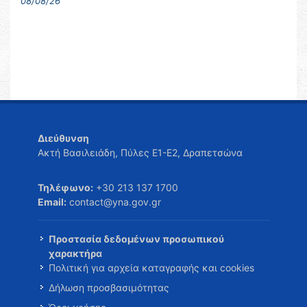
08/08/26
Διεύθυνση
Ακτή Βασιλειάδη, Πύλες Ε1-Ε2, Δραπετσώνα
Τηλέφωνο:
+30 213 137 1700
Email:
contact@yna.gov.gr
Προστασία δεδομένων προσωπικού
χαρακτήρα
Πολιτική για αρχεία καταγραφής και cookies
Δήλωση προσβασιμότητας