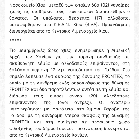
Νοσοκομείο Χίου, μεταξύ των οποίων δύο (02) γυναίκες
χωρίς τις αισθήσεις τους, των οποίων διαπιστώθηκε ο
θάνατος. Οι υπόλοιποι δεκαεπτά (17) αλλοδαποί
μεταφέρθηκαν στο Κ.Ε.Δ.Ν. Χίου (ΒΙΑΛ). Προανάκριση
διενεργείται από το Κεντρικό Λιμεναρχείο Χίου.
*****
Τις μεσημβρινές ώρες χθες, ενημερώθηκε η Λιμενική
Αρχή των Χανίων για την παροχή συνδρομής σε
ακυβέρνητη λέμβο με αλλοδαπούς επιβαίνοντες, στη
θαλάσσια περιοχή 17 ν.μ. νοτιοδυτικά της Γαύδου. Στο
σημείο έσπευσε ένα σκάφος της δύναμης FRONTEX, το
οποίο με τη συνδρομή ενός αεροσκάφους της δύναμης
FRONTEX και δύο παραπλέοντων εντόπισε τη λέμβο και
διέσωσε τους είκοσι εννέα (29) αλλοδαπούς
επιβαίνοντες της (όλοι άντρες). Οι ανωτέρω
μεταφέρθηκαν με ασφάλεια στο λιμάνι Καραβέ της
Γαύδου, με τη συνδρομή έτερου σκάφους της δύναμης
FRONTEX και στη συνέχεια σε προσωρινό χώρο
φιλοξενίας του δήμου Γαύδου. Προανάκριση διενεργείται
από το Κεντρικό Λιμεναρχείο Χανίων.