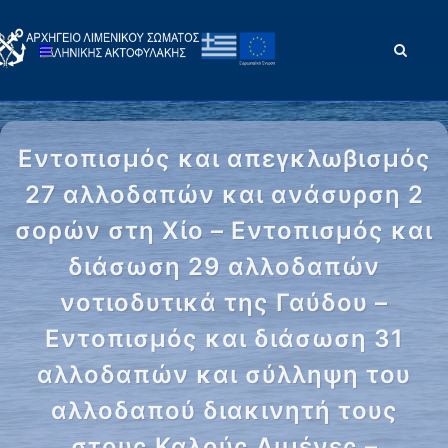
Εντοπισμός και απεγκλωβισμός
27 αλλοδαπών και ανάσυρση 2
σορών στη Χίο – Εντοπισμός και
διάσωση 29 αλλοδαπών
νοτιοδυτικά της Γαύδου –
Εντοπισμός και διάσωση 31
αλλοδαπών και σύλληψη του
αλλοδαπού διακινητή τους
στους Καλούς Λιμένες –