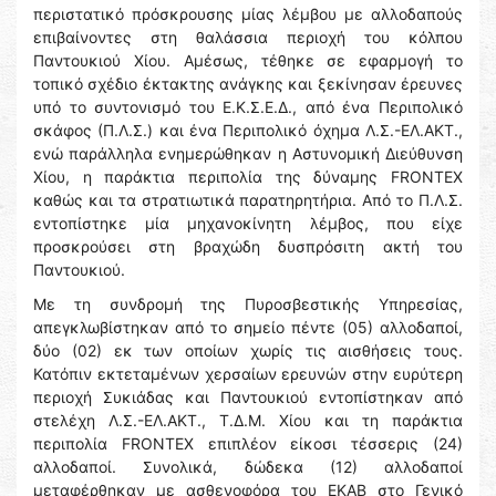
περιστατικό πρόσκρουσης μίας λέμβου με αλλοδαπούς
επιβαίνοντες στη θαλάσσια περιοχή του κόλπου
Παντουκιού Χίου. Αμέσως, τέθηκε σε εφαρμογή το
τοπικό σχέδιο έκτακτης ανάγκης και ξεκίνησαν έρευνες
υπό το συντονισμό του Ε.Κ.Σ.Ε.Δ., από ένα Περιπολικό
σκάφος (Π.Λ.Σ.) και ένα Περιπολικό όχημα Λ.Σ.-ΕΛ.ΑΚΤ.,
ενώ παράλληλα ενημερώθηκαν η Αστυνομική Διεύθυνση
Χίου, η παράκτια περιπολία της δύναμης FRONTEX
καθώς και τα στρατιωτικά παρατηρητήρια. Από το Π.Λ.Σ.
εντοπίστηκε μία μηχανοκίνητη λέμβος, που είχε
προσκρούσει στη βραχώδη δυσπρόσιτη ακτή του
Παντουκιού.
Με τη συνδρομή της Πυροσβεστικής Υπηρεσίας,
απεγκλωβίστηκαν από το σημείο πέντε (05) αλλοδαποί,
δύο (02) εκ των οποίων χωρίς τις αισθήσεις τους.
Κατόπιν εκτεταμένων χερσαίων ερευνών στην ευρύτερη
περιοχή Συκιάδας και Παντουκιού εντοπίστηκαν από
στελέχη Λ.Σ.-ΕΛ.ΑΚΤ., Τ.Δ.Μ. Χίου και τη παράκτια
περιπολία FRONTEX επιπλέον είκοσι τέσσερις (24)
αλλοδαποί. Συνολικά, δώδεκα (12) αλλοδαποί
μεταφέρθηκαν με ασθενοφόρα του ΕΚΑΒ στο Γενικό