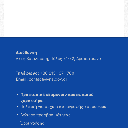
Διεύθυνση
Ακτή Βασιλειάδη, Πύλες Ε1-Ε2, Δραπετσώνα
Τηλέφωνο:
+30 213 137 1700
Email:
contact@yna.gov.gr
Προστασία δεδομένων προσωπικού
χαρακτήρα
Πολιτική για αρχεία καταγραφής και cookies
Δήλωση προσβασιμότητας
Όροι χρήσης